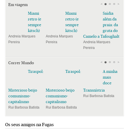
Em viagem
Miami
Miami
Saïdia
retro (e
retro (e
além da
sempre
sempre
praia: da
kitsch)
kitsch)
gruta do
Camelo a Tafoughalt
Andreia Marques
Andreia Marques
Pereira
Pereira
Andreia Marques
Pereira
Correr Mundo
Tiraspol:
Tiraspol:
A minha
mais
doce
Misterioso beijo
Misterioso beijo
Transnístria
comunismo-
comunismo-
Rui Barbosa Batista
capitalismo
capitalismo
Rui Barbosa Batista
Rui Barbosa Batista
Os seus amigos na Fugas