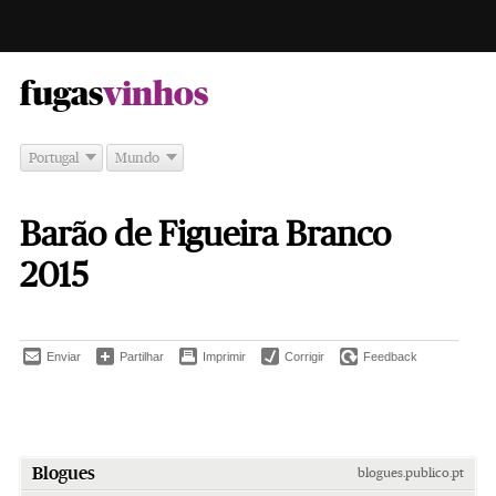
-
fugas
vinhos
Portugal
Mundo
Barão de Figueira Branco
2015
Enviar
Partilhar
Imprimir
Corrigir
Feedback
Blogues
blogues.publico.pt