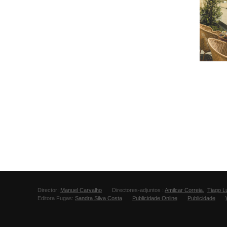
Director:
Manuel Carvalho
Directores-adjuntos :
Amilcar Correia
,
Tiago L
Editora Fugas:
Sandra Silva Costa
Publicidade Online
Publicidade