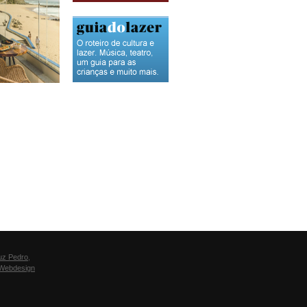
uz Pedro
,
Webdesign