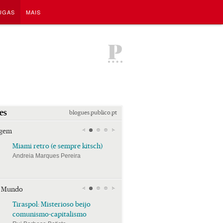
UGAS
MAIS
P
es
blogues.publico.pt
agem
Miami retro (e sempre kitsch)
Miami retro (e sempre k
Andreia Marques Pereira
Andreia Marques Pereira
r Mundo
Tiraspol: Misterioso beijo
Tiraspol: Misterioso bei
comunismo-capitalismo
comunismo-capitalism