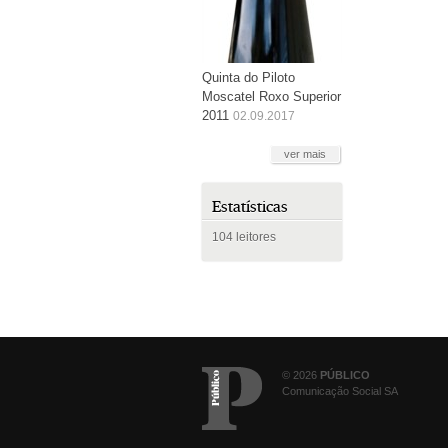
Quinta do Piloto
Moscatel Roxo Superior
2011
02.09.2017
ver mais
Estatísticas
104 leitores
© 2026
PÚBLICO
Comunicação Social SA