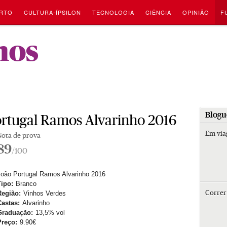
RTO
CULTURA-ÍPSILON
TECNOLOGIA
CIÊNCIA
OPINIÃO
F
-
hos
Blogu
ortugal Ramos Alvarinho 2016
Em vi
Nota de prova
89
/100
João Portugal Ramos Alvarinho 2016
Tipo:
Branco
Corre
Região:
Vinhos Verdes
Castas:
Alvarinho
Graduação:
13,5% vol
Preço:
9.90€