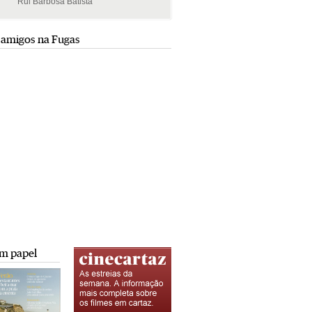
Rui Barbosa Batista
Rui Barbosa Batista
 amigos na Fugas
m papel