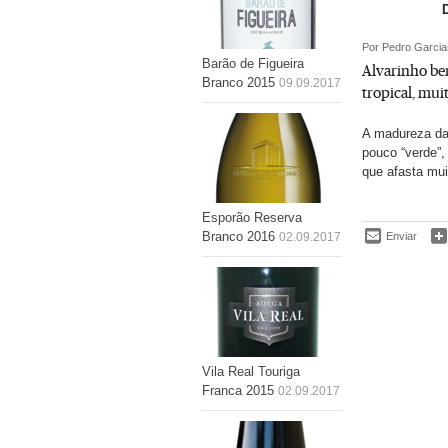
Por Pedro Garcia
Barão de Figueira
Alvarinho bem
Branco 2015
09.09.2017
tropical, mui
A madureza da
pouco “verde”
que afasta mu
Esporão Reserva
Branco 2016
Enviar
02.09.2017
Vila Real Touriga
Franca 2015
02.09.2017