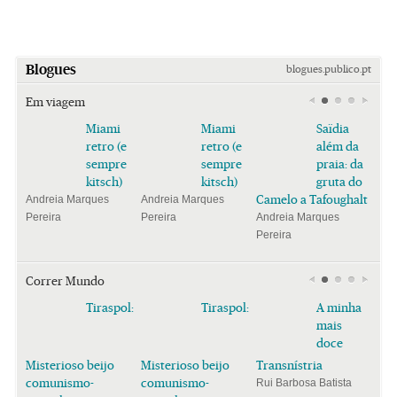
Blogues
blogues.publico.pt
Em viagem
Miami
Miami
Saïdia
retro (e
retro (e
além da
sempre
sempre
praia: da
kitsch)
kitsch)
gruta do
Camelo a Tafoughalt
Andreia Marques
Andreia Marques
Pereira
Pereira
Andreia Marques
Pereira
Correr Mundo
Tiraspol:
Tiraspol:
A minha
mais
doce
Misterioso beijo
Misterioso beijo
Transnístria
comunismo-
comunismo-
Rui Barbosa Batista