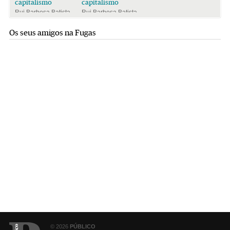
capitalismo
capitalismo
Rui Barbosa Batista
Rui Barbosa Batista
Os seus amigos na Fugas
© 2026
PÚBLICO