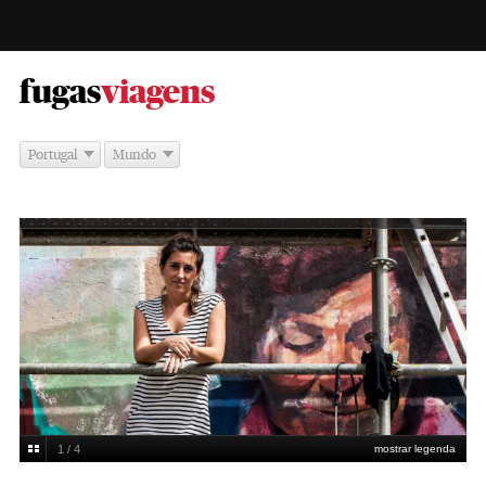
-
fugas
viagens
Portugal
Mundo
1 / 4
mostrar legenda
Adriano Miranda