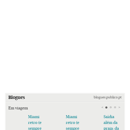
Blogues
blogues.publico.pt
Em viagem
Miami
Miami
Saïdia
retro (e
retro (e
além da
sempre
sempre
praia: da