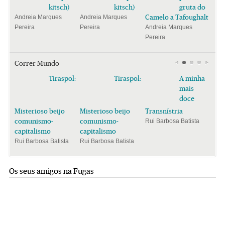
kitsch)
kitsch)
gruta do
Camelo a Tafoughalt
Andreia Marques
Andreia Marques
Pereira
Pereira
Andreia Marques
Pereira
Correr Mundo
Tiraspol:
Tiraspol:
A minha
mais
doce
Misterioso beijo
Misterioso beijo
Transnístria
comunismo-
comunismo-
Rui Barbosa Batista
capitalismo
capitalismo
Rui Barbosa Batista
Rui Barbosa Batista
Os seus amigos na Fugas