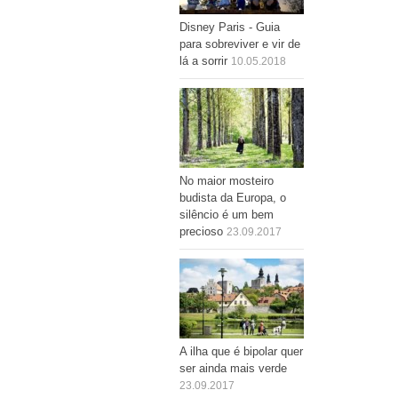
Disney Paris - Guia
para sobreviver e vir de
lá a sorrir
10.05.2018
No maior mosteiro
budista da Europa, o
silêncio é um bem
precioso
23.09.2017
A ilha que é bipolar quer
ser ainda mais verde
23.09.2017