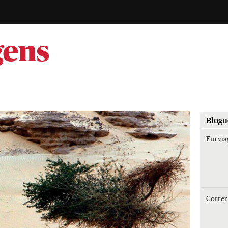
-
gens
Blogu
Em vi
Corre