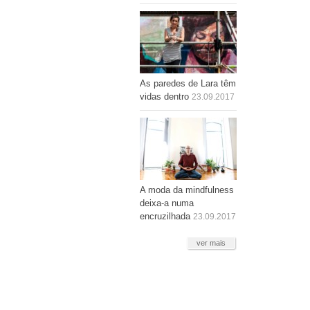
As paredes de Lara têm
vidas dentro
23.09.2017
A moda da mindfulness
deixa-a numa
encruzilhada
23.09.2017
ver mais