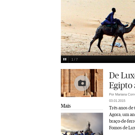
1 / 7
Rute Obadia
Multimedia
De Lux
Egipto 
Por Mariana Corre
03.01.2015
Mais
Três anos de 
Agora, um an
braço-de-fer
Fomos de Luxo