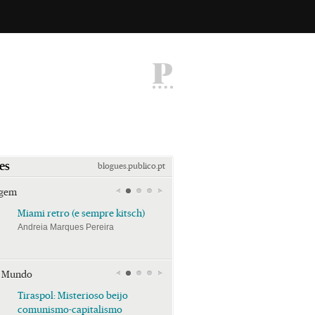
P
es
blogues.publico.pt
agem
Miami retro (e sempre kitsch)
Miami retro (e sempre k
Andreia Marques Pereira
Andreia Marques Pereira
r Mundo
Tiraspol: Misterioso beijo
Tiraspol: Misterioso bei
comunismo-capitalismo
comunismo-capitalism