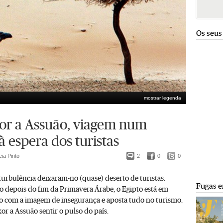
Os seus
mostrar legenda
or a Assuão, viagem num
à espera dos turistas
ia Pinto
2
0
0
turbulência deixaram-no (quase) deserto de turistas.
Fugas e
o depois do fim da Primavera Árabe, o Egipto está em
ro com a imagem de insegurança e aposta tudo no turismo.
r a Assuão sentir o pulso do país.