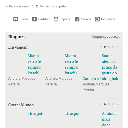
« Página anterior
1
2
Ver texto completo
Enviar
Partilhar
Imprimir
Corrigir
Feedback
Blogues
blogues.publico.pt
Em viagem
Miami
Miami
Saïdia
retro (e
retro (e
além da
sempre
sempre
praia: da
kitsch)
kitsch)
gruta do
Camelo a Tafoughalt
Andreia Marques
Andreia Marques
Pereira
Pereira
Andreia Marques
Pereira
Correr Mundo
Tiraspol:
Tiraspol:
A minha
mais
doce