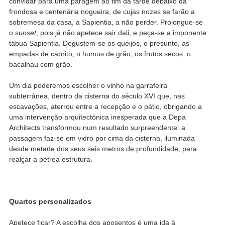
convidar para uma paragem ao fim da tarde debaixo da
frondosa e centenária nogueira, de cujas nozes se farão a
sobremesa da casa, a Sapientia, a não perder. Prolongue-se
o
sunset
, pois já não apetece sair dali, e peça-se a imponente
tábua Sapientia. Degustem-se os queijos, o presunto, as
empadas de cabrito, o humus de grão, os frutos secos, o
bacalhau com grão.
Um dia poderemos escolher o vinho na garrafeira
subterrânea, dentro da cisterna do século XVI que, nas
escavações, aterrou entre a recepção e o pátio, obrigando a
uma intervenção arquitectónica inesperada que a Depa
Architects transformou num resultado surpreendente: a
passagem faz-se em vidro por cima da cisterna, iluminada
desde metade dos seus seis metros de profundidade, para
realçar a pétrea estrutura.
Quartos personalizados
Apetece ficar? A escolha dos aposentos é uma ida à