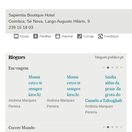
Sapientia Boutique Hotel
Coimbra, Sé Nova, Largo Augusto Hilário, 9
239 15 18 03
Enviar
Partilhar
Imprimir
Corrigir
Feedback
Blogues
blogues.publico.pt
Em viagem
Miami
Miami
Saïdia
retro (e
retro (e
além da
sempre
sempre
praia: da
kitsch)
kitsch)
gruta do
Camelo a Tafoughalt
Andreia Marques
Andreia Marques
Pereira
Pereira
Andreia Marques
Pereira
Correr Mundo