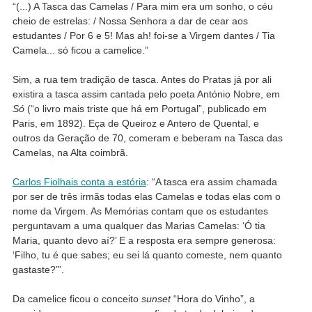
“(...) A Tasca das Camelas / Para mim era um sonho, o céu
cheio de estrelas: / Nossa Senhora a dar de cear aos
estudantes / Por 6 e 5! Mas ah! foi-se a Virgem dantes / Tia
Camela... só ficou a camelice.”
Sim, a rua tem tradição de tasca. Antes do Pratas já por ali
existira a tasca assim cantada pelo poeta António Nobre, em
Só
(“o livro mais triste que há em Portugal”, publicado em
Paris, em 1892). Eça de Queiroz e Antero de Quental, e
outros da Geração de 70, comeram e beberam na Tasca das
Camelas, na Alta coimbrã.
Carlos Fiolhais conta a estória
: “A tasca era assim chamada
por ser de três irmãs todas elas Camelas e todas elas com o
nome da Virgem. As Memórias contam que os estudantes
perguntavam a uma qualquer das Marias Camelas: ‘Ó tia
Maria, quanto devo aí?’ E a resposta era sempre generosa:
‘Filho, tu é que sabes; eu sei lá quanto comeste, nem quanto
gastaste?’”.
Da camelice ficou o conceito
sunset
“Hora do Vinho”, a