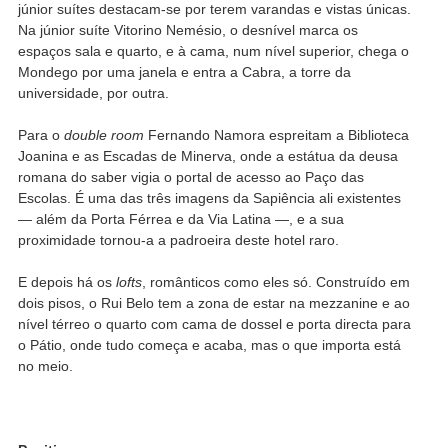
júnior suítes destacam-se por terem varandas e vistas únicas.
Na júnior suíte Vitorino Nemésio, o desnível marca os
espaços sala e quarto, e à cama, num nível superior, chega o
Mondego por uma janela e entra a Cabra, a torre da
universidade, por outra.
Para o
double room
Fernando Namora espreitam a Biblioteca
Joanina e as Escadas de Minerva, onde a estátua da deusa
romana do saber vigia o portal de acesso ao Paço das
Escolas. É uma das três imagens da Sapiência ali existentes
— além da Porta Férrea e da Via Latina —, e a sua
proximidade tornou-a a padroeira deste hotel raro.
E depois há os
lofts
, românticos como eles só. Construído em
dois pisos, o Rui Belo tem a zona de estar na mezzanine e ao
nível térreo o quarto com cama de dossel e porta directa para
o Pátio, onde tudo começa e acaba, mas o que importa está
no meio.