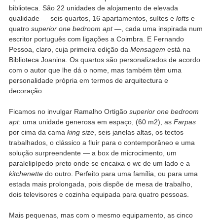
biblioteca. São 22 unidades de alojamento de elevada
qualidade — seis quartos, 16 apartamentos, suítes e
lofts
e
quatro
superior one bedroom apt
—, cada uma inspirada num
escritor português com ligações a Coimbra. E Fernando
Pessoa, claro, cuja primeira edição da
Mensagem
está na
Biblioteca Joanina. Os quartos são personalizados de acordo
com o autor que lhe dá o nome, mas também têm uma
personalidade própria em termos de arquitectura e
decoração.
Ficamos no invulgar Ramalho Ortigão
superior one bedroom
apt
: uma unidade generosa em espaço, (60 m2), as
Farpas
por cima da cama
king size
, seis janelas altas, os tectos
trabalhados, o clássico a fluir para o contemporâneo e uma
solução surpreendente — a box de microcimento, um
paralelipípedo preto onde se encaixa o wc de um lado e a
kitchenette
do outro. Perfeito para uma família, ou para uma
estada mais prolongada, pois dispõe de mesa de trabalho,
dois televisores e cozinha equipada para quatro pessoas.
Mais pequenas, mas com o mesmo equipamento, as cinco