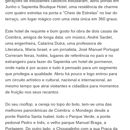
gerações de estudantes católicos estudaram, abriu portas em
Junho o Sapientia Boutique Hotel, uma residência de charme
com quatro estrelas na porta e “Cheio de Estrelas” no bar do
terraço, um lugar mágico com uma vista única em 360 graus.
Este hotel de requinte e bom gosto foi obra de dois casais de
Coimbra, amigos de longa data: um músico, André Sardet,
uma engenheira, Catarina Dutra, uma professora de
Literatura, Maria Israel, e um jornalista, José Manuel Portugal.
Correram feiras, hotéis, lugares de referência no país e no
estrangeiro para fazer do Sapientia um hotel de pormenor,
onde nada é por acaso e tudo é pensado para um segmento
que privilegia a qualidade. Abriu há pouco e logo entrou para
um circuito artístico e cultural, nacional e internacional, ao
mesmo tempo que atrai visitantes e cidadãos para momentos
de fruição nos seus recantos.
Do seu
rooftop
, a cereja no topo do bolo, tem-se uma das
melhores panorâmicas de Coimbra: o Mondego desde a
ponte Rainha Santa Isabel, todo o Parque Verde, a ponte
pedonal Pedro e Inês, o velho parque Manuel Braga, a
Portagem. Do outro lado, o Choupalinho com a sua Praça da