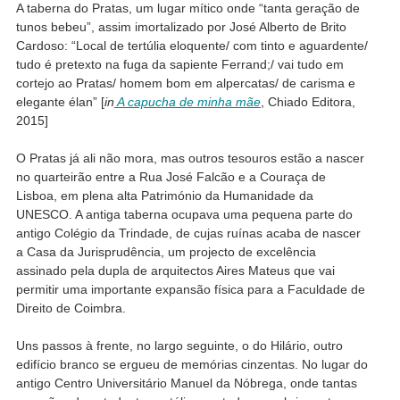
A taberna do Pratas, um lugar mítico onde “tanta geração de
tunos bebeu”, assim imortalizado por José Alberto de Brito
Cardoso: “Local de tertúlia eloquente/ com tinto e aguardente/
tudo é pretexto na fuga da sapiente Ferrand;/ vai tudo em
cortejo ao Pratas/ homem bom em alpercatas/ de carisma e
elegante élan” [
in
A capucha de minha mãe
, Chiado Editora,
2015]
O Pratas já ali não mora, mas outros tesouros estão a nascer
no quarteirão entre a Rua José Falcão e a Couraça de
Lisboa, em plena alta Património da Humanidade da
UNESCO. A antiga taberna ocupava uma pequena parte do
antigo Colégio da Trindade, de cujas ruínas acaba de nascer
a Casa da Jurisprudência, um projecto de excelência
assinado pela dupla de arquitectos Aires Mateus que vai
permitir uma importante expansão física para a Faculdade de
Direito de Coimbra.
Uns passos à frente, no largo seguinte, o do Hilário, outro
edifício branco se ergueu de memórias cinzentas. No lugar do
antigo Centro Universitário Manuel da Nóbrega, onde tantas