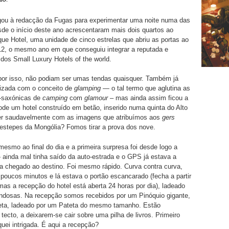
gou à redacção da Fugas para experimentar uma noite numa das
de o início deste ano acrescentaram mais dois quartos ao
ue Hotel, uma unidade de cinco estrelas que abriu as portas ao
12, o mesmo ano em que conseguiu integrar a reputada e
a dos Small Luxury Hotels of the world.
por isso, não podiam ser umas tendas quaisquer. Também já
rizada com o conceito de
glamping
— o tal termo que aglutina as
o-saxónicas de
camping
com
glamour
– mas ainda assim ficou a
ode um hotel construído em betão, inserido numa quinta do Alto
er saudavelmente com as imagens que atribuímos aos
gers
 estepes da Mongólia? Fomos tirar a prova dos nove.
mesmo ao final do dia e a primeira surpresa foi desde logo a
ainda mal tinha saído da auto-estrada e o GPS já estava a
ha chegado ao destino. Foi mesmo rápido. Curva contra curva,
poucos minutos e lá estava o portão escancarado (fecha a partir
mas a recepção do hotel está aberta 24 horas por dia), ladeado
ondosas. Na recepção somos recebidos por um Pinóquio gigante,
eta, ladeado por um Pateta do mesmo tamanho. Estão
tecto, a deixarem-se cair sobre uma pilha de livros. Primeiro
iquei intrigada. É aqui a recepção?