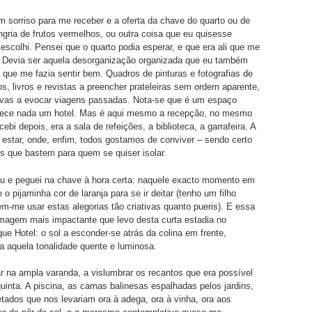
 sorriso para me receber e a oferta da chave do quarto ou de
ngria de frutos vermelhos, ou outra coisa que eu quisesse
 escolhi. Pensei que o quarto podia esperar, e que era ali que me
. Devia ser aquela desorganização organizada que eu também
que me fazia sentir bem. Quadros de pinturas e fotografias de
s, livros e revistas a preencher prateleiras sem ordem aparente,
ivas a evocar viagens passadas. Nota-se que é um espaço
arece nada um hotel. Mas é aqui mesmo a recepção, no mesmo
cebi depois, era a sala de refeições, a biblioteca, a garrafeira. A
 estar, onde, enfim, todos gostamos de conviver – sendo certo
s que bastem para quem se quiser isolar.
ou e peguei na chave à hora certa: naquele exacto momento em
 o pijaminha cor de laranja para se ir deitar (tenho um filho
m-me usar estas alegorias tão criativas quanto pueris). E essa
 imagem mais impactante que levo desta curta estadia no
ue Hotel: o sol a esconder-se atrás da colina em frente,
ia aquela tonalidade quente e luminosa.
r na ampla varanda, a vislumbrar os recantos que era possível
quinta. A piscina, as camas balinesas espalhadas pelos jardins,
cetados que nos levariam ora à adega, ora à vinha, ora aos