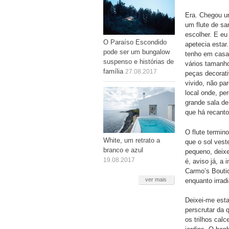
Era. Chegou um
um flute de sa
escolher. E eu
O Paraíso Escondido
apetecia estar
pode ser um bungalow
tenho em casa 
suspenso e histórias de
vários tamanho
família
27.08.2017
peças decorat
vivido, não p
local onde, per
grande sala de
que há recanto
O flute termin
White, um retrato a
que o sol veste
branco e azul
pequeno, deixe
19.08.2017
é, aviso já, a
Carmo’s Boutiq
ver mais
enquanto irrad
Deixei-me esta
perscrutar da 
os trilhos cal