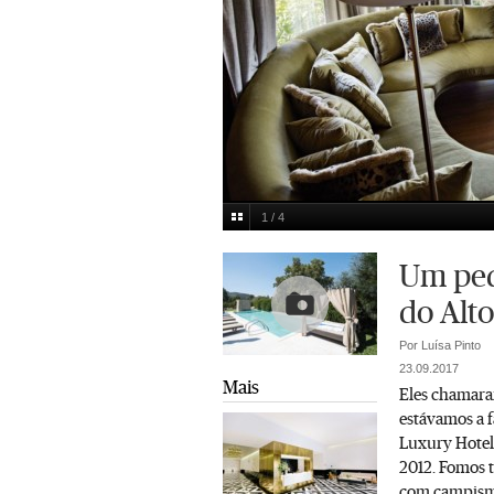
1 / 4
Nelson Garrido
Multimedia
Um ped
do Alt
Por Luísa Pinto
23.09.2017
Mais
Eles chamaram
estávamos a 
Luxury Hotels
2012. Fomos t
com campism