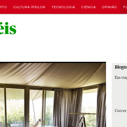
RTO
CULTURA-ÍPSILON
TECNOLOGIA
CIÊNCIA
OPINIÃO
F
-
éis
Blogu
Em vi
Corre