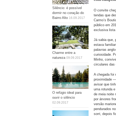
Silêncio: é possível
O convite che
dormir no coração do
tendas que des
Bairro Alto
16.09.2017
Carmo’s Boutiq
público em 20
exclusiva list
Já sabia que, 
estava familia
palavras angl
Charme entre a
curiosidade. P
natureza
09.09.2017
Minho, conviv
circulares das
A chegada foi 
proximidade — 
avisar que tin
uma rotunda e 
O refúgio ideal para
de meia noite 
ouvir o silêncio
por árvores fr
02.09.2017
versão marion
pendurados no 
sorri, depois f