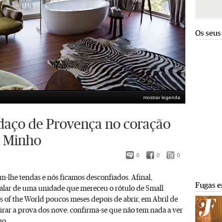
Os seus
mostrar legenda
aço de Provença no coração
o Minho
0
0
0
-lhe tendas e nós ficamos desconfiados. Afinal,
Fugas e
falar de uma unidade que mereceu o rótulo de Small
 of the World poucos meses depois de abrir, em Abril de
irar a prova dos nove: confirma-se que não tem nada a ver
o.