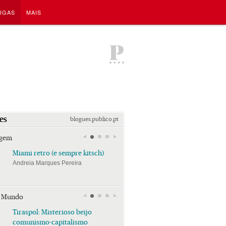
UGAS
MAIS
P
es
blogues.publico.pt
agem
Miami retro (e sempre kitsch)
Miami retro (e sempre k
Andreia Marques Pereira
Andreia Marques Pereira
r Mundo
Tiraspol: Misterioso beijo
Tiraspol: Misterioso bei
comunismo-capitalismo
comunismo-capitalism