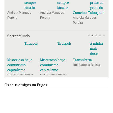
sempre
sempre
praia: da
kitsch)
kitsch)
gruta do
Camelo a Tafoughalt
Andreia Marques
Andreia Marques
Pereira
Pereira
Andreia Marques
Pereira
Correr Mundo
Tiraspol:
Tiraspol:
A minha
mais
doce
Misterioso beijo
Misterioso beijo
Transnístria
comunismo-
comunismo-
Rui Barbosa Batista
capitalismo
capitalismo
Rui Barbosa Batista
Rui Barbosa Batista
Os seus amigos na Fugas