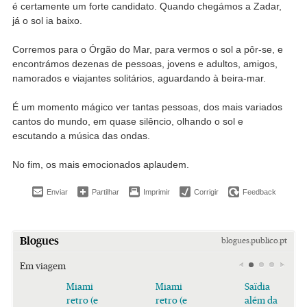
é certamente um forte candidato. Quando chegámos a Zadar,
já o sol ia baixo.
Corremos para o Órgão do Mar, para vermos o sol a pôr-se, e
encontrámos dezenas de pessoas, jovens e adultos, amigos,
namorados e viajantes solitários, aguardando à beira-mar.
É um momento mágico ver tantas pessoas, dos mais variados
cantos do mundo, em quase silêncio, olhando o sol e
escutando a música das ondas.
No fim, os mais emocionados aplaudem.
Enviar
Partilhar
Imprimir
Corrigir
Feedback
Blogues
blogues.publico.pt
Em viagem
Miami
Miami
Saïdia
retro (e
retro (e
além da