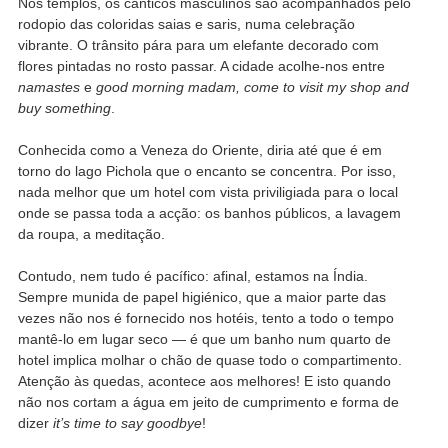
Nos templos, os cânticos masculinos são acompanhados pelo
rodopio das coloridas saias e saris, numa celebração
vibrante. O trânsito pára para um elefante decorado com
flores pintadas no rosto passar. A cidade acolhe-nos entre
namastes
e
good morning madam, come to visit my shop and
buy something
.
Conhecida como a Veneza do Oriente, diria até que é em
torno do lago Pichola que o encanto se concentra. Por isso,
nada melhor que um hotel com vista priviligiada para o local
onde se passa toda a acção: os banhos públicos, a lavagem
da roupa, a meditação.
Contudo, nem tudo é pacífico: afinal, estamos na Índia.
Sempre munida de papel higiénico, que a maior parte das
vezes não nos é fornecido nos hotéis, tento a todo o tempo
mantê-lo em lugar seco — é que um banho num quarto de
hotel implica molhar o chão de quase todo o compartimento.
Atenção às quedas, acontece aos melhores! E isto quando
não nos cortam a água em jeito de cumprimento e forma de
dizer
it’s time to say goodbye
!