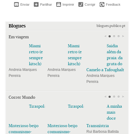
Enviar
Partilhar
Imprimir
Corrigir
Feedback
Blogues
blogues.publico.pt
Em viagem
Miami
Miami
Saïdia
retro (e
retro (e
além da
sempre
sempre
praia: da
kitsch)
kitsch)
gruta do
Camelo a Tafoughalt
Andreia Marques
Andreia Marques
Pereira
Pereira
Andreia Marques
Pereira
Correr Mundo
Tiraspol:
Tiraspol:
A minha
mais
doce
Misterioso beijo
Misterioso beijo
Transnístria
comunismo-
comunismo-
Rui Barbosa Batista