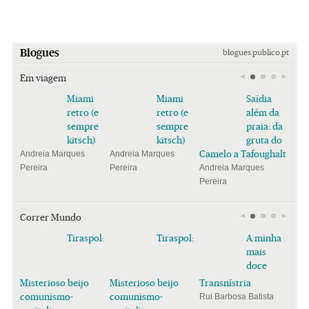
Blogues
blogues.publico.pt
Em viagem
Miami
Miami
Saïdia
retro (e
retro (e
além da
sempre
sempre
praia: da
kitsch)
kitsch)
gruta do
Camelo a Tafoughalt
Andreia Marques
Andreia Marques
Pereira
Pereira
Andreia Marques
Pereira
Correr Mundo
Tiraspol:
Tiraspol:
A minha
mais
doce
Misterioso beijo
Misterioso beijo
Transnístria
comunismo-
comunismo-
Rui Barbosa Batista