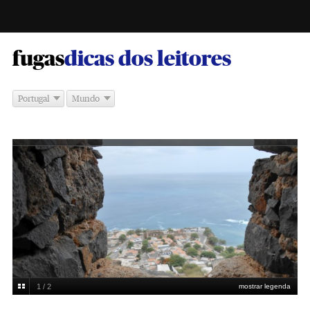
-
fugas
dicas dos leitores
Portugal
Mundo
1 / 2
mostrar legenda