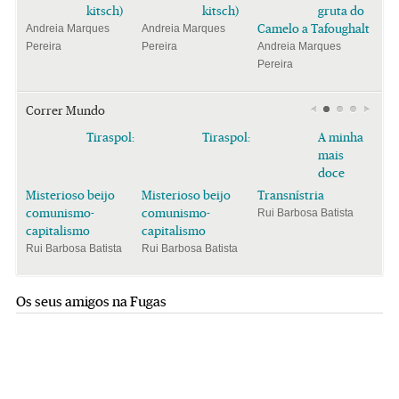
kitsch)
kitsch)
gruta do
Camelo a Tafoughalt
Andreia Marques
Andreia Marques
Pereira
Pereira
Andreia Marques
Pereira
Correr Mundo
Tiraspol:
Tiraspol:
A minha
mais
doce
Misterioso beijo
Misterioso beijo
Transnístria
comunismo-
comunismo-
Rui Barbosa Batista
capitalismo
capitalismo
Rui Barbosa Batista
Rui Barbosa Batista
Os seus amigos na Fugas