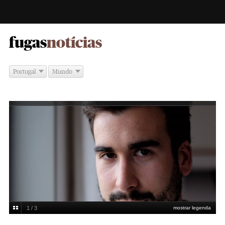
-
fugas
notícias
Portugal
Mundo
1 / 3
mostrar legenda
Manuel Gomes