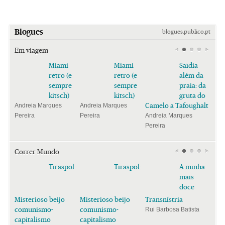
Blogues
blogues.publico.pt
Em viagem
Miami
Miami
Saïdia
retro (e
retro (e
além da
sempre
sempre
praia: da
kitsch)
kitsch)
gruta do
Camelo a Tafoughalt
Andreia Marques
Andreia Marques
Pereira
Pereira
Andreia Marques
Pereira
Correr Mundo
Tiraspol:
Tiraspol:
A minha
mais
doce
Misterioso beijo
Misterioso beijo
Transnístria
comunismo-
comunismo-
Rui Barbosa Batista
capitalismo
capitalismo