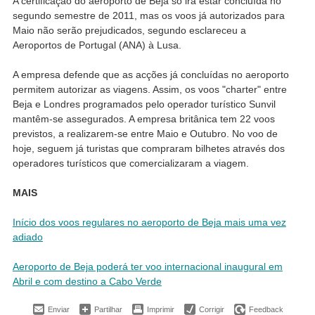
A certificação do aeroporto de Beja só irá estar concluída no
segundo semestre de 2011, mas os voos já autorizados para
Maio não serão prejudicados, segundo esclareceu a
Aeroportos de Portugal (ANA) à Lusa.
A empresa defende que as acções já concluídas no aeroporto
permitem autorizar as viagens. Assim, os voos "charter" entre
Beja e Londres programados pelo operador turístico Sunvil
mantêm-se assegurados. A empresa britânica tem 22 voos
previstos, a realizarem-se entre Maio e Outubro. No voo de
hoje, seguem já turistas que compraram bilhetes através dos
operadores turísticos que comercializaram a viagem.
MAIS
Início dos voos regulares no aeroporto de Beja mais uma vez
adiado
Aeroporto de Beja poderá ter voo internacional inaugural em
Abril e com destino a Cabo Verde
Enviar
Partilhar
Imprimir
Corrigir
Feedback