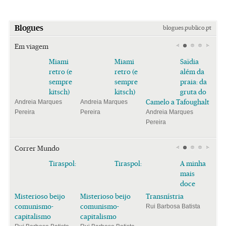
Blogues
blogues.publico.pt
Em viagem
Miami
Miami
Saïdia
retro (e
retro (e
além da
sempre
sempre
praia: da
kitsch)
kitsch)
gruta do
Camelo a Tafoughalt
Andreia Marques
Andreia Marques
Pereira
Pereira
Andreia Marques
Pereira
Correr Mundo
Tiraspol:
Tiraspol:
A minha
mais
doce
Misterioso beijo
Misterioso beijo
Transnístria
comunismo-
comunismo-
Rui Barbosa Batista
capitalismo
capitalismo