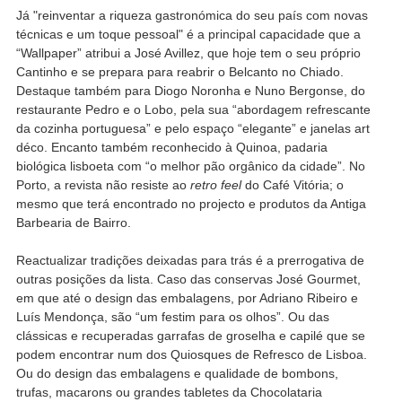
Já "reinventar a riqueza gastronómica do seu país com novas
técnicas e um toque pessoal" é a principal capacidade que a
“Wallpaper” atribui a José Avillez, que hoje tem o seu próprio
Cantinho e se prepara para reabrir o Belcanto no Chiado.
Destaque também para Diogo Noronha e Nuno Bergonse, do
restaurante Pedro e o Lobo, pela sua “abordagem refrescante
da cozinha portuguesa” e pelo espaço “elegante” e janelas art
déco. Encanto também reconhecido à Quinoa, padaria
biológica lisboeta com “o melhor pão orgânico da cidade”. No
Porto, a revista não resiste ao
retro feel
do Café Vitória; o
mesmo que terá encontrado no projecto e produtos da Antiga
Barbearia de Bairro.
Reactualizar tradições deixadas para trás é a prerrogativa de
outras posições da lista. Caso das conservas José Gourmet,
em que até o design das embalagens, por Adriano Ribeiro e
Luís Mendonça, são “um festim para os olhos”. Ou das
clássicas e recuperadas garrafas de groselha e capilé que se
podem encontrar num dos Quiosques de Refresco de Lisboa.
Ou do design das embalagens e qualidade de bombons,
trufas, macarons ou grandes tabletes da Chocolataria