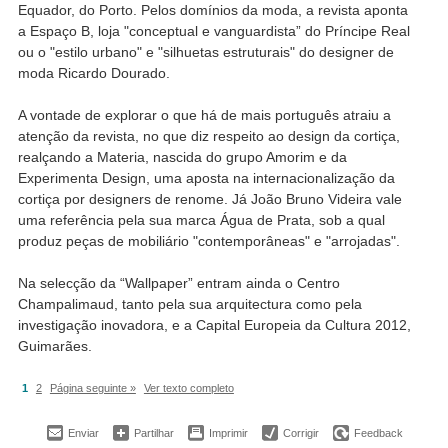
Equador, do Porto. Pelos domínios da moda, a revista aponta
a Espaço B, loja "conceptual e vanguardista” do Príncipe Real
ou o "estilo urbano" e "silhuetas estruturais" do designer de
moda Ricardo Dourado.
A vontade de explorar o que há de mais português atraiu a
atenção da revista, no que diz respeito ao design da cortiça,
realçando a Materia, nascida do grupo Amorim e da
Experimenta Design, uma aposta na internacionalização da
cortiça por designers de renome. Já João Bruno Videira vale
uma referência pela sua marca Água de Prata, sob a qual
produz peças de mobiliário "contemporâneas" e "arrojadas".
Na selecção da “Wallpaper” entram ainda o Centro
Champalimaud, tanto pela sua arquitectura como pela
investigação inovadora, e a Capital Europeia da Cultura 2012,
Guimarães.
1
2
Página seguinte »
Ver texto completo
Enviar
Partilhar
Imprimir
Corrigir
Feedback