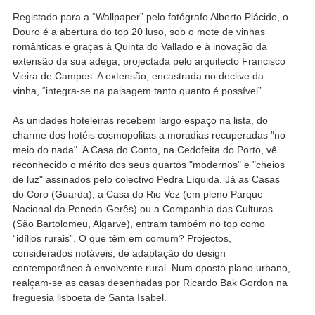
Registado para a “Wallpaper” pelo fotógrafo Alberto Plácido, o
Douro é a abertura do top 20 luso, sob o mote de vinhas
românticas e graças à Quinta do Vallado e à inovação da
extensão da sua adega, projectada pelo arquitecto Francisco
Vieira de Campos. A extensão, encastrada no declive da
vinha, “integra-se na paisagem tanto quanto é possível”.
As unidades hoteleiras recebem largo espaço na lista, do
charme dos hotéis cosmopolitas a moradias recuperadas "no
meio do nada". A Casa do Conto, na Cedofeita do Porto, vê
reconhecido o mérito dos seus quartos "modernos" e "cheios
de luz" assinados pelo colectivo Pedra Líquida. Já as Casas
do Coro (Guarda), a Casa do Rio Vez (em pleno Parque
Nacional da Peneda-Gerês) ou a Companhia das Culturas
(São Bartolomeu, Algarve), entram também no top como
“idílios rurais”. O que têm em comum? Projectos,
considerados notáveis, de adaptação do design
contemporâneo à envolvente rural. Num oposto plano urbano,
realçam-se as casas desenhadas por Ricardo Bak Gordon na
freguesia lisboeta de Santa Isabel.