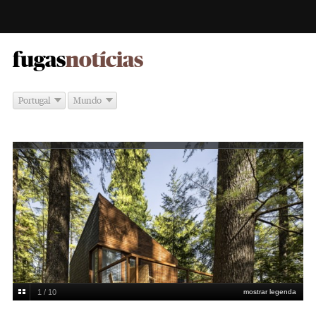
-
fugas
notícias
Portugal
Mundo
1 / 10
mostrar legenda
O Eco Resort de Pedras Salgadas tem por base módulos prefabricados
FG +
SG