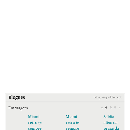
Blogues
blogues.publico.pt
Em viagem
Miami
Miami
Saïdia
retro (e
retro (e
além da
sempre
sempre
praia: da