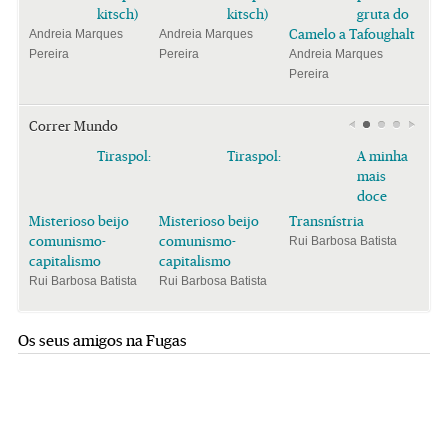
kitsch)
kitsch)
gruta do
Camelo a Tafoughalt
Andreia Marques
Andreia Marques
Pereira
Pereira
Andreia Marques
Pereira
Correr Mundo
Tiraspol:
Tiraspol:
A minha
mais
doce
Misterioso beijo
Misterioso beijo
Transnístria
comunismo-
comunismo-
Rui Barbosa Batista
capitalismo
capitalismo
Rui Barbosa Batista
Rui Barbosa Batista
Os seus amigos na Fugas