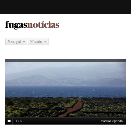
-
fugas
notícias
Portugal
Mundo
1 / 6
mostrar legenda
Miguel Manso