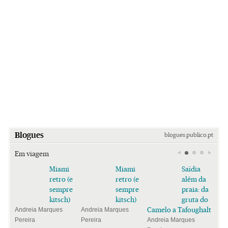
Blogues
blogues.publico.pt
Em viagem
Miami
Miami
Saïdia
retro (e
retro (e
além da
sempre
sempre
praia: da
kitsch)
kitsch)
gruta do
Camelo a Tafoughalt
Andreia Marques
Andreia Marques
Pereira
Pereira
Andreia Marques