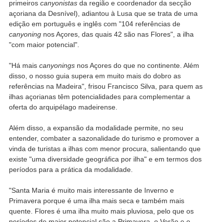
primeiros
canyonistas
da região e coordenador da secção
açoriana da Desnível), adiantou à Lusa que se trata de uma
edição em português e inglês com "104 referências de
canyoning
nos Açores, das quais 42 são nas Flores", a ilha
"com maior potencial".
"Há mais
canyonings
nos Açores do que no continente. Além
disso, o nosso guia supera em muito mais do dobro as
referências na Madeira", frisou Francisco Silva, para quem as
ilhas açorianas têm potencialidades para complementar a
oferta do arquipélago madeirense.
Além disso, a expansão da modalidade permite, no seu
entender, combater a sazonalidade do turismo e promover a
vinda de turistas a ilhas com menor procura, salientando que
existe "uma diversidade geográfica por ilha" e em termos dos
períodos para a prática da modalidade.
"Santa Maria é muito mais interessante de Inverno e
Primavera porque é uma ilha mais seca e também mais
quente. Flores é uma ilha muito mais pluviosa, pelo que os
períodos de maior potencial são a Primavera, o Verão e o