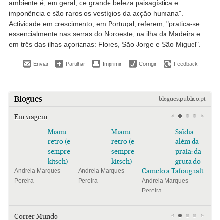
ambiente é, em geral, de grande beleza paisagística e
imponência e são raros os vestígios da acção humana".
Actividade em crescimento, em Portugal, referem, "pratica-se
essencialmente nas serras do Noroeste, na ilha da Madeira e
em três das ilhas açorianas: Flores, São Jorge e São Miguel".
Enviar
Partilhar
Imprimir
Corrigir
Feedback
Blogues
blogues.publico.pt
Em viagem
Miami
Miami
Saïdia
retro (e
retro (e
além da
sempre
sempre
praia: da
kitsch)
kitsch)
gruta do
Camelo a Tafoughalt
Andreia Marques
Andreia Marques
Pereira
Pereira
Andreia Marques
Pereira
Correr Mundo