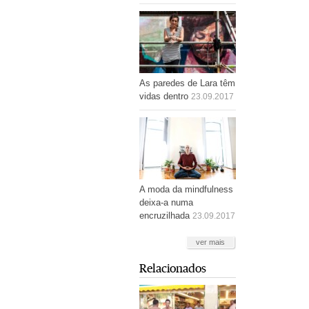
As paredes de Lara têm
vidas dentro
23.09.2017
A moda da mindfulness
deixa-a numa
encruzilhada
23.09.2017
ver mais
Relacionados