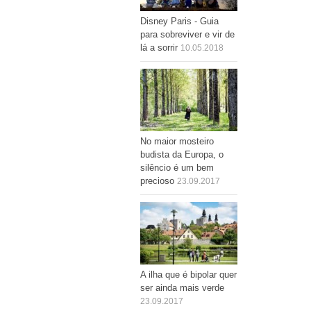
Disney Paris - Guia
para sobreviver e vir de
lá a sorrir
10.05.2018
No maior mosteiro
budista da Europa, o
silêncio é um bem
precioso
23.09.2017
A ilha que é bipolar quer
ser ainda mais verde
23.09.2017