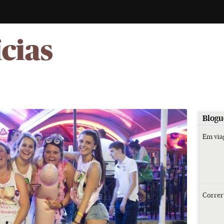
-
ícias
Blogu
Em vi
Corre