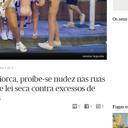
Os seus
mostrar legenda
ina 2 de 2
orca, proíbe-se nudez nas ruas
se lei seca contra excessos de
s
Fugas e
0
2
0