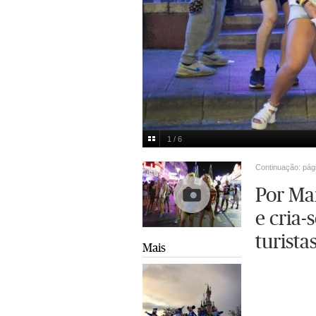
1 / 6
Jaime Reina/AFP
Multimedia
Continuação: pág
Por Mai
e cria-
turista
Mais