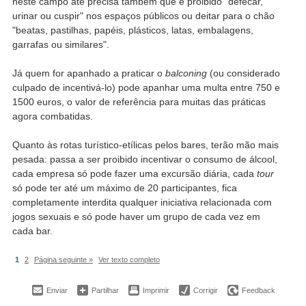
neste campo até precisa também que é proibido "defecar,
urinar ou cuspir" nos espaços públicos ou deitar para o chão
"beatas, pastilhas, papéis, plásticos, latas, embalagens,
garrafas ou similares".
Já quem for apanhado a praticar o
balconing
(ou considerado
culpado de incentivá-lo) pode apanhar uma multa entre 750 e
1500 euros, o valor de referência para muitas das práticas
agora combatidas.
Quanto às rotas turístico-etílicas pelos bares, terão mão mais
pesada: passa a ser proibido incentivar o consumo de álcool,
cada empresa só pode fazer uma excursão diária, cada
tour
só pode ter até um máximo de 20 participantes, fica
completamente interdita qualquer iniciativa relacionada com
jogos sexuais e só pode haver um grupo de cada vez em
cada bar.
1
2
Página seguinte »
Ver texto completo
Enviar
Partilhar
Imprimir
Corrigir
Feedback