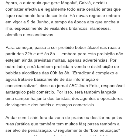
Agora, a autarquia que gere Magaluf, Calvià, decidiu
combater efectiva e legalmente todo este cenário antes que
fique realmente fora de controlo. Há novas regras e entram
em vigor a 9 de Junho, a tempo da época alta que enche a
ilha, especialmente de visitantes britânicos, irlandeses,
alemães e escandinavos.
Para começar, passa a ser proibido beber álcool nas ruas a
partir das 22h e até às 8h — embora para esta proibição não
estejam ainda previstas multas, apenas advertências. Por
outro lado, será também proibida a venda e distribuição de
bebidas alcoólicas das 00h às 8h. "Erradicar é complexo e
agora trata-se basicamente de dar informação e
consciencializar", disse ao jornal
ABC
Joan Feliu, responsável
autárquico pelo comércio. Por isso, será também lançada
uma campanha junto dos turistas, dos agentes e operadores
de viagens e dos hotéis e espaços comerciais.
Andar sem t-shirt fora da zona de praias ou desfilar nu pelas
ruas (prática que também tem muitos fãs) passa também a
ser alvo de penalização. O regulamente de "boa educação"