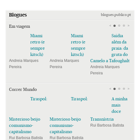
Blogues
blogues.publico.pt
Em viagem
Miami
Miami
Saïdia
retro (e
retro (e
além da
sempre
sempre
praia: da
kitsch)
kitsch)
gruta do
Camelo a Tafoughalt
Andreia Marques
Andreia Marques
Pereira
Pereira
Andreia Marques
Pereira
Correr Mundo
Tiraspol:
Tiraspol:
A minha
mais
doce
Misterioso beijo
Misterioso beijo
Transnístria
comunismo-
comunismo-
Rui Barbosa Batista
capitalismo
capitalismo
Rui Barbosa Batista
Rui Barbosa Batista