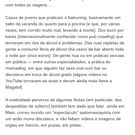
com todas as viagens...
Casos de jovens que praticam o
balconing
, basicamente um
salto da varanda do quarto para a piscina (e que, por várias
vezes, tem corrido muito mal, levando à morte). Dos
tours
por
bares (internacionalmente conhecido como
pub crawling
) que
terminam em rios de álcool e problemas. Das ruas repletas de
gente a consumir litros de álcool (há casos de bar aberto toda
a noite por cinco euros). De gente nua ou em práticas sexuais
em público — entre outras especialidades, a prática do
mamading
, em que alguém faz sexo oral num bar ou
discoteca em troca de álcool grátis (alguns vídeos no
YouTube tornaram-se virais e deram ainda mais fama a
Magaluf).
A criatividade perversa de algumas festas (em particular, das
despedidas de solteiro) também tem dado que falar: ainda em
Maio, correu mundo um "espectáculo" sadomasoquista com
um anão numa discoteca; e não faltam vídeos e imagens de
orgias em barcos, em praias, em pistas...