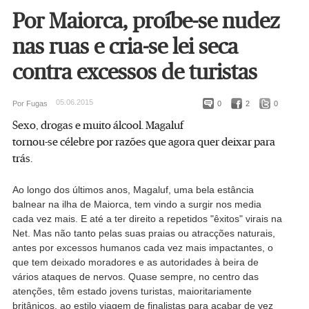
Por Maiorca, proíbe-se nudez
nas ruas e cria-se lei seca
contra excessos de turistas
05.06.2015
Por Fugas
0
2
0
Sexo, drogas e muito álcool. Magaluf
tornou-se célebre por razões que agora quer deixar para
trás.
Ao longo dos últimos anos, Magaluf, uma bela estância
balnear na ilha de Maiorca, tem vindo a surgir nos media
cada vez mais. E até a ter direito a repetidos "êxitos" virais na
Net. Mas não tanto pelas suas praias ou atracções naturais,
antes por excessos humanos cada vez mais impactantes, o
que tem deixado moradores e as autoridades à beira de
vários ataques de nervos. Quase sempre, no centro das
atenções, têm estado jovens turistas, maioritariamente
britânicos, ao estilo viagem de finalistas para acabar de vez