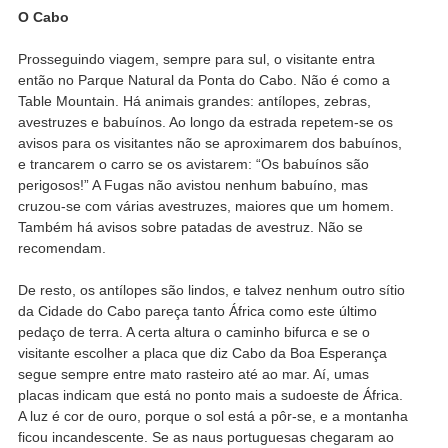
O Cabo
Prosseguindo viagem, sempre para sul, o visitante entra
então no Parque Natural da Ponta do Cabo. Não é como a
Table Mountain. Há animais grandes: antílopes, zebras,
avestruzes e babuínos. Ao longo da estrada repetem-se os
avisos para os visitantes não se aproximarem dos babuínos,
e trancarem o carro se os avistarem: “Os babuínos são
perigosos!” A Fugas não avistou nenhum babuíno, mas
cruzou-se com várias avestruzes, maiores que um homem.
Também há avisos sobre patadas de avestruz. Não se
recomendam.
De resto, os antílopes são lindos, e talvez nenhum outro sítio
da Cidade do Cabo pareça tanto África como este último
pedaço de terra. A certa altura o caminho bifurca e se o
visitante escolher a placa que diz Cabo da Boa Esperança
segue sempre entre mato rasteiro até ao mar. Aí, umas
placas indicam que está no ponto mais a sudoeste de África.
A luz é cor de ouro, porque o sol está a pôr-se, e a montanha
ficou incandescente. Se as naus portuguesas chegaram ao