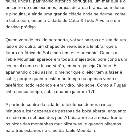
fauna únicas, património histórico português, um mar que é o
encontro de dois oceanos, praias de areia branca com dunas
e pinguins, e ainda uma grande cidade onde se dorme, come
e bebe bem, então a Cidade do Cabo & Tudo À Volta é um
destino pródigo.
Quem vem de táxi do aeroporto, vai ver bairros de lata de um
lado e do outro, um chapão de realidade a lembrar que o
futuro da África do Sul ainda tem este presente. Depois a
Table Mountain aparece em toda a majestade, ocre contra um
céu azul como se fosse Verão, embora já seja Outono. E
apanhando o céu assim, o melhor que o leitor tem a fazer é
subir, porque quando está mau tempo ou apenas vento o
teleférico, todo redondo e em vidro, não sobe. Como a Fugas
tinha pouco tempo, subiu quando já eram 17h.
A partir do centro da cidade, o teleférico demora cinco
minutos a içar dezenas de pessoas de boca aberta, enquanto
o chão roda debaixo dos pés. A baía abre-se à nossa frente,
os picos das montanhas multiplicam-se, e quando olhamos
para trás estamos no cimo da Table Mountain.