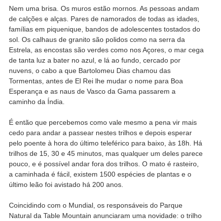
Nem uma brisa. Os muros estão mornos. As pessoas andam
de calções e alças. Pares de namorados de todas as idades,
famílias em piquenique, bandos de adolescentes tostados do
sol. Os calhaus de granito são polidos como na serra da
Estrela, as encostas são verdes como nos Açores, o mar cega
de tanta luz a bater no azul, e lá ao fundo, cercado por
nuvens, o cabo a que Bartolomeu Dias chamou das
Tormentas, antes de El Rei lhe mudar o nome para Boa
Esperança e as naus de Vasco da Gama passarem a
caminho da Índia.
É então que percebemos como vale mesmo a pena vir mais
cedo para andar a passear nestes trilhos e depois esperar
pelo poente à hora do último teleférico para baixo, às 18h. Há
trilhos de 15, 30 e 45 minutos, mas qualquer um deles parece
pouco, e é possível andar fora dos trilhos. O mato é rasteiro,
a caminhada é fácil, existem 1500 espécies de plantas e o
último leão foi avistado há 200 anos.
Coincidindo com o Mundial, os responsáveis do Parque
Natural da Table Mountain anunciaram uma novidade: o trilho