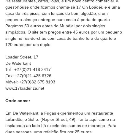
Há restaurantes, cafés, lojas, e um novo centro comercial. A
guest-house onde ficámos chama-se 17 On Loader, e é uma
casa de três pisos, com lençóis de bom algodão, e um
pequeno-almoço entregue num cesto à porta do quarto.
Pagámos 50 euros antes do Mundial por dois singles
simpáticos. O site tem preços entre 45 euros por um pequeno
single no rés-do-chão com casa de banho fora do quarto e
120 euros por um duplo.
Loader Street, 17
De Waterkant
Tel.: +27(0)21-418 3417
Fax: +27(0)21-425 6726
Móvel: +27(0)82 675 8193
www.17loader.za.net
Onde comer
Em De Waterkant, a Fugas experimentou um restaurante
tailandês, o Soho. (Napier Street, 49). Tanto aqui como na
esplanada ao lado há excelentes sumos de morango. Para
duas pessoas, uma refeição fica por 25 euros.