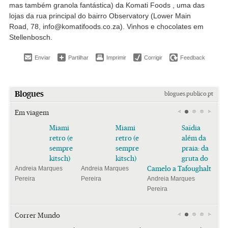
mas também granola fantástica) da Komati Foods , uma das
lojas da rua principal do bairro Observatory (Lower Main
Road, 78, info@komatifoods.co.za). Vinhos e chocolates em
Stellenbosch.
Enviar
Partilhar
Imprimir
Corrigir
Feedback
Blogues
blogues.publico.pt
Em viagem
Miami
Miami
Saïdia
retro (e
retro (e
além da
sempre
sempre
praia: da
kitsch)
kitsch)
gruta do
Camelo a Tafoughalt
Andreia Marques
Andreia Marques
Pereira
Pereira
Andreia Marques
Pereira
Correr Mundo