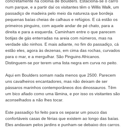
concretamente na colónia de Boulders. Estaciona-se o carro
num parque, e a partir daí os visitantes têm o Willis Walk, um
passadiço de madeira pelo meio da natureza que bordeja
pequenas baías cheias de calhaus e refúgios. E cá estão os
primeiros pinguins, com aquele andar de pé chato, para a
direita e para a esquerda. Caminham entre o que parecem
botijas de gás enterradas na areia com números, mas na
verdade são ninhos. E mais adiante, no fim do passadiço, cá
estão eles, agora às dezenas, em cima das rochas, curvados
para o mar, e a mergulhar. São Pinguins Africanos.
Distinguem-se por terem uma lista negra em curva no peito.
Aqui em Boulders somam nada menos que 2500. Parecem
uns cavalheiros encantadores, mas não deixam de ser
pássaros marinhos contemporâneos dos dinossauros. Têm
um bico afiado como uma lâmina, e por isso os visitantes são
aconselhados a não lhes tocar.
Este passadiço foi feito para os separar um pouco das
confortáveis casas de férias que existem ao longo das baías.
Eles andavam pelos jardins e punham-se debaixo dos carros.