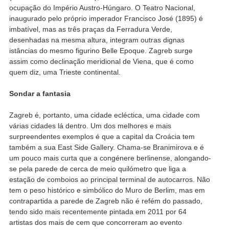
ocupação do Império Austro-Húngaro. O Teatro Nacional,
inaugurado pelo próprio imperador Francisco José (1895) é
imbatível, mas as três praças da Ferradura Verde,
desenhadas na mesma altura, integram outras dignas
istâncias do mesmo figurino Belle Epoque. Zagreb surge
assim como declinação meridional de Viena, que é como
quem diz, uma Trieste continental.
Sondar a fantasia
Zagreb é, portanto, uma cidade ecléctica, uma cidade com
várias cidades lá dentro. Um dos melhores e mais
surpreendentes exemplos é que a capital da Croácia tem
também a sua East Side Gallery. Chama-se Branimirova e é
um pouco mais curta que a congénere berlinense, alongando-
se pela parede de cerca de meio quilómetro que liga a
estação de comboios ao principal terminal de autocarros. Não
tem o peso histórico e simbólico do Muro de Berlim, mas em
contrapartida a parede de Zagreb não é refém do passado,
tendo sido mais recentemente pintada em 2011 por 64
artistas dos mais de cem que concorreram ao evento