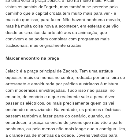
se uma volta à praça Jelacic e não há muito mais. Ficam
vistos os postais deZagreb, mas também se percebe pelo
caminho que a capital croata tem muito mais para ver - e
mais do que isso, para fazer. Não haverá nenhuma movida,
mas há muita coisa nova a acontecer, em esferas que vão
desde os circuitos da arte até aos da animação, que
convivem e se podem combinar com programas mais
tradicionais, mas originalmente croatas.
Marcar encontro na praça
Jelacic é a praça principal de Zagreb. Tem uma estátua
equestre mais ou menos no centro, rodeada por uma feira de
artesanato e emoldurada por prédios austríacos à mistura
com modernices envidraçadas. Tudo isso não passa, no
entanto, de cenário e o que realmente vale a pena é ver
passar os eléctricos, ou mais precisamente quem os vai
enchendo e esvaziando. Na verdade, os próprios eléctricos
passam também a fazer parte do cenário, quando, ao
entardecer, a praça se enche de jovens que não vão a parte
nenhuma, ou pelo menos não mais longe que a contígua Ilica,
a grande rua de montras da cidade. Jovens vestidos para