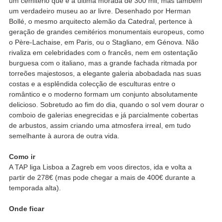
um cemitério que é a última morada de 300 mil, mas também
um verdadeiro museu ao ar livre. Desenhado por Herman
Bollé, o mesmo arquitecto alemão da Catedral, pertence à
geração de grandes cemitérios monumentais europeus, como
o Père-Lachaise, em Paris, ou o Stagliano, em Génova. Não
rivaliza em celebridades com o francês, nem em ostentação
burguesa com o italiano, mas a grande fachada ritmada por
torreões majestosos, a elegante galeria abobadada nas suas
costas e a esplêndida colecção de esculturas entre o
romântico e o moderno formam um conjunto absolutamente
delicioso. Sobretudo ao fim do dia, quando o sol vem dourar o
comboio de galerias enegrecidas e já parcialmente cobertas
de arbustos, assim criando uma atmosfera irreal, em tudo
semelhante à aurora de outra vida.
Como ir
A TAP liga Lisboa a Zagreb em voos directos, ida e volta a
partir de 278€ (mas pode chegar a mais de 400€ durante a
temporada alta).
Onde ficar