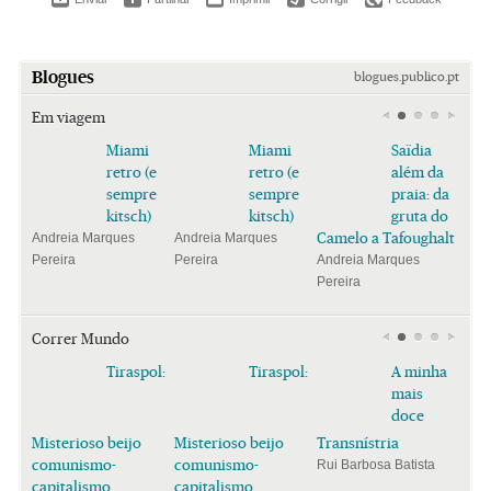
Blogues
blogues.publico.pt
Em viagem
Miami
Miami
Saïdia
retro (e
retro (e
além da
sempre
sempre
praia: da
kitsch)
kitsch)
gruta do
Camelo a Tafoughalt
Andreia Marques
Andreia Marques
Pereira
Pereira
Andreia Marques
Pereira
Correr Mundo
Tiraspol:
Tiraspol:
A minha
mais
doce
Misterioso beijo
Misterioso beijo
Transnístria
comunismo-
comunismo-
Rui Barbosa Batista
capitalismo
capitalismo