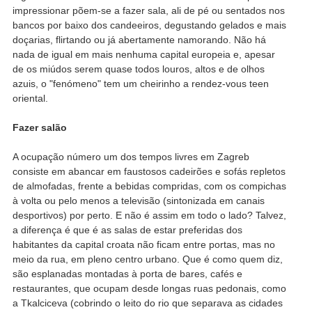
impressionar põem-se a fazer sala, ali de pé ou sentados nos
bancos por baixo dos candeeiros, degustando gelados e mais
doçarias, flirtando ou já abertamente namorando. Não há
nada de igual em mais nenhuma capital europeia e, apesar
de os miúdos serem quase todos louros, altos e de olhos
azuis, o "fenómeno" tem um cheirinho a rendez-vous teen
oriental.
Fazer salão
A ocupação número um dos tempos livres em Zagreb
consiste em abancar em faustosos cadeirões e sofás repletos
de almofadas, frente a bebidas compridas, com os compichas
à volta ou pelo menos a televisão (sintonizada em canais
desportivos) por perto. E não é assim em todo o lado? Talvez,
a diferença é que é as salas de estar preferidas dos
habitantes da capital croata não ficam entre portas, mas no
meio da rua, em pleno centro urbano. Que é como quem diz,
são esplanadas montadas à porta de bares, cafés e
restaurantes, que ocupam desde longas ruas pedonais, como
a Tkalciceva (cobrindo o leito do rio que separava as cidades