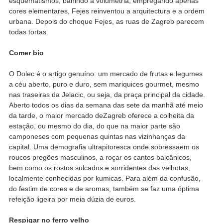
esquematismos, banindo a volumetria, empregando apenas
cores elementares, Fejes reinventou a arquitectura e a ordem
urbana. Depois do choque Fejes, as ruas de Zagreb parecem
todas tortas.
Comer bio
O Dolec é o artigo genuíno: um mercado de frutas e legumes
a céu aberto, puro e duro, sem mariquices gourmet, mesmo
nas traseiras da Jelacic, ou seja, da praça principal da cidade.
Aberto todos os dias da semana das sete da manhã até meio
da tarde, o maior mercado deZagreb oferece a colheita da
estação, ou mesmo do dia, do que na maior parte são
camponeses com pequenas quintas nas vizinhanças da
capital. Uma demografia ultrapitoresca onde sobressaem os
roucos pregões masculinos, a roçar os cantos balcânicos,
bem como os rostos sulcados e sorridentes das velhotas,
localmente conhecidas por kumicas. Para além da confusão,
do festim de cores e de aromas, também se faz uma óptima
refeição ligeira por meia dúzia de euros.
Respigar no ferro velho