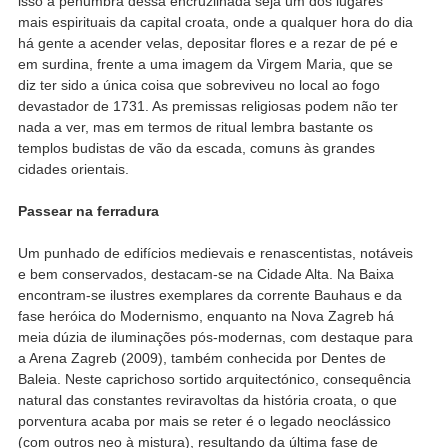
isso a penumbra dessa encruzilhada seja um dos lugares
mais espirituais da capital croata, onde a qualquer hora do dia
há gente a acender velas, depositar flores e a rezar de pé e
em surdina, frente a uma imagem da Virgem Maria, que se
diz ter sido a única coisa que sobreviveu no local ao fogo
devastador de 1731. As premissas religiosas podem não ter
nada a ver, mas em termos de ritual lembra bastante os
templos budistas de vão da escada, comuns às grandes
cidades orientais.
Passear na ferradura
Um punhado de edifícios medievais e renascentistas, notáveis
e bem conservados, destacam-se na Cidade Alta. Na Baixa
encontram-se ilustres exemplares da corrente Bauhaus e da
fase heróica do Modernismo, enquanto na Nova Zagreb há
meia dúzia de iluminações pós-modernas, com destaque para
a Arena Zagreb (2009), também conhecida por Dentes de
Baleia. Neste caprichoso sortido arquitectónico, consequência
natural das constantes reviravoltas da história croata, o que
porventura acaba por mais se reter é o legado neoclássico
(com outros neo à mistura), resultando da última fase de