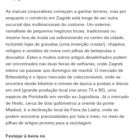
As marcas corporativas começam a ganhar terreno, mas por
enquanto o comércio em Zagreb está longe de ser outra
sucursal das multinacionais do costume. Um extenso
ramalhete de pequenos negócios locais, tradicionais ou
mesmo fora de moda vai sobrevivendo no centro da cidade,
incluindo lojas de gravatas (uma invenção croata!), chapéus,
relógios e vestidos de noiva com pilhas de lantejoulas e
dourados. Estes e muitos outros artigos desalinhados podem
ser encontrados nas duas feiras de velharias, onde Zagreb
inteira vai passear aos domingos de manhã. O mercado de
Britanskitrg é o típico mercado de coleccionáveis, onde se
encontra desde bibelots e móveis de época a postais e discos
em vinil (grande produção local nos anos 70 e 80), uma
espécie de Portobello em versão ex-Jugoslávia. Já o mercado
de Hrelic, cerca de dois quilómetros a oriente da ponte
Mladost, é a declinação local da Feira da Ladra, onde se
podem encontrar preciosidades por tuta e meio, no meio de
pilhas de artigos prontos para a reciclagem.
Festejar à beira rio