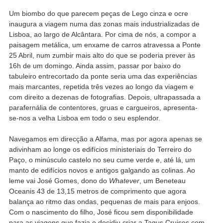
Um biombo do que parecem peças de Lego cinza e ocre
inaugura a viagem numa das zonas mais industrializadas de
Lisboa, ao largo de Alcântara. Por cima de nós, a compor a
paisagem metálica, um enxame de carros atravessa a Ponte
25 Abril, num zumbir mais alto do que se poderia prever às
16h de um domingo. Ainda assim, passar por baixo do
tabuleiro entrecortado da ponte seria uma das experiências
mais marcantes, repetida três vezes ao longo da viagem e
com direito a dezenas de fotografias. Depois, ultrapassada a
parafernália de contentores, gruas e cargueiros, apresenta-
se-nos a velha Lisboa em todo o seu esplendor.
Navegamos em direcção a Alfama, mas por agora apenas se
adivinham ao longe os edifícios ministeriais do Terreiro do
Paço, o minúsculo castelo no seu cume verde e, até lá, um
manto de edifícios novos e antigos galgando as colinas. Ao
leme vai José Gomes, dono do
Whatever
, um Beneteau
Oceanis 43 de 13,15 metros de comprimento que agora
balança ao ritmo das ondas, pequenas de mais para enjoos.
Com o nascimento do filho, José ficou sem disponibilidade
para as viagens que fazia e decidiu criar a Tagus Cruises com