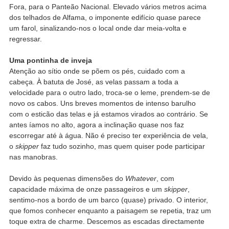
Fora, para o Panteão Nacional. Elevado vários metros acima
dos telhados de Alfama, o imponente edifício quase parece
um farol, sinalizando-nos o local onde dar meia-volta e
regressar.
Uma pontinha de inveja
Atenção ao sítio onde se põem os pés, cuidado com a
cabeça. À batuta de José, as velas passam a toda a
velocidade para o outro lado, troca-se o leme, prendem-se de
novo os cabos. Uns breves momentos de intenso barulho
com o esticão das telas e já estamos virados ao contrário. Se
antes íamos no alto, agora a inclinação quase nos faz
escorregar até à água. Não é preciso ter experiência de vela,
o
skipper
faz tudo sozinho, mas quem quiser pode participar
nas manobras.
Devido às pequenas dimensões do
Whatever
, com
capacidade máxima de onze passageiros e um
skipper
,
sentimo-nos a bordo de um barco (quase) privado. O interior,
que fomos conhecer enquanto a paisagem se repetia, traz um
toque extra de charme. Descemos as escadas directamente