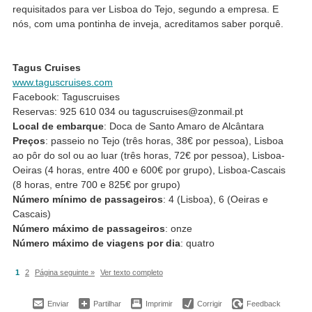
requisitados para ver Lisboa do Tejo, segundo a empresa. E
nós, com uma pontinha de inveja, acreditamos saber porquê.
Tagus Cruises
www.taguscruises.com
Facebook: Taguscruises
Reservas: 925 610 034 ou taguscruises@zonmail.pt
Local de embarque
: Doca de Santo Amaro de Alcântara
Preços
: passeio no Tejo (três horas, 38€ por pessoa), Lisboa
ao pôr do sol ou ao luar (três horas, 72€ por pessoa), Lisboa-
Oeiras (4 horas, entre 400 e 600€ por grupo), Lisboa-Cascais
(8 horas, entre 700 e 825€ por grupo)
Número mínimo de passageiros
: 4 (Lisboa), 6 (Oeiras e
Cascais)
Número máximo de passageiros
: onze
Número máximo de viagens por dia
: quatro
1
2
Página seguinte »
Ver texto completo
Enviar
Partilhar
Imprimir
Corrigir
Feedback