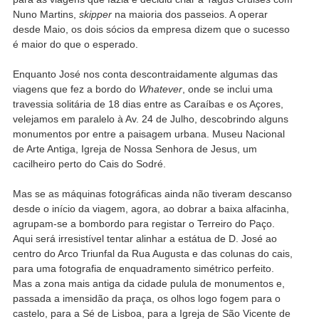
Nuno Martins,
skipper
na maioria dos passeios. A operar
desde Maio, os dois sócios da empresa dizem que o sucesso
é maior do que o esperado.
Enquanto José nos conta descontraidamente algumas das
viagens que fez a bordo do
Whatever
, onde se inclui uma
travessia solitária de 18 dias entre as Caraíbas e os Açores,
velejamos em paralelo à Av. 24 de Julho, descobrindo alguns
monumentos por entre a paisagem urbana. Museu Nacional
de Arte Antiga, Igreja de Nossa Senhora de Jesus, um
cacilheiro perto do Cais do Sodré.
Mas se as máquinas fotográficas ainda não tiveram descanso
desde o início da viagem, agora, ao dobrar a baixa alfacinha,
agrupam-se a bombordo para registar o Terreiro do Paço.
Aqui será irresistível tentar alinhar a estátua de D. José ao
centro do Arco Triunfal da Rua Augusta e das colunas do cais,
para uma fotografia de enquadramento simétrico perfeito.
Mas a zona mais antiga da cidade pulula de monumentos e,
passada a imensidão da praça, os olhos logo fogem para o
castelo, para a Sé de Lisboa, para a Igreja de São Vicente de