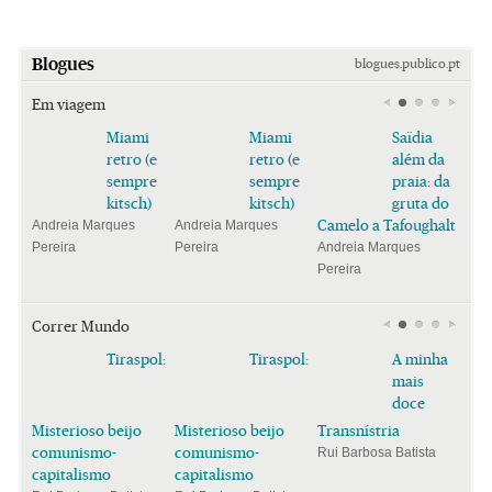
Blogues
blogues.publico.pt
Em viagem
Miami
Miami
Saïdia
retro (e
retro (e
além da
sempre
sempre
praia: da
kitsch)
kitsch)
gruta do
Camelo a Tafoughalt
Andreia Marques
Andreia Marques
Pereira
Pereira
Andreia Marques
Pereira
Correr Mundo
Tiraspol:
Tiraspol:
A minha
mais
doce
Misterioso beijo
Misterioso beijo
Transnístria
comunismo-
comunismo-
Rui Barbosa Batista
capitalismo
capitalismo