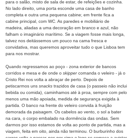
para o salão, misto de sala de estar, de refeições e cozinha.
No lado direito, uma porta esconde uma casa de banho
completa e outra uma pequena cabine; em frente fica a
cabine principal, com WC. As paredes e mobiliário de
madeira, aliadas a uma decoração em branco e azul, não
falham o imaginário marítimo. Se a viagem fosse mais longa,
talvez nos deitássemos um pouco na cama fresca e
convidativa, mas queremos aproveitar tudo o que Lisboa tem
para nos mostrar.
Quando regressamos ao poço - zona exterior de bancos
corridos e mesa e de onde o
skipper
comanda o veleiro - já o
Cristo Rei nos volta a abraçar de perto. Depois de
petiscarmos uns
snacks
trazidos de casa (o passeio não inclui
bebida ou comida), caminhamos até à proa, sempre com pelo
menos uma mão apoiada, medida de segurança exigida à
partida. O banco na frente do veleiro convida à fruição
demorada da paisagem. Os cabelos ao vento, o sol a bater
na cara, o corpo embalado na dormência das ondas. Sem
darmos por isso estamos de volta ao ponto de partida, mas a
viagem, feita em oito, ainda não terminou. O burburinho dos
carros volta a passar-nos por cima e logo se começa a avistar