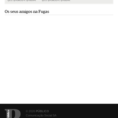
Rui Barbosa Batista
Rui Barbosa Batista
Os seus amigos na Fugas
© 2026
PÚBLICO
Comunicação Social SA