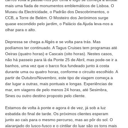
mais uma fiada de monumentos emblemáticos de Lisboa. O
Museu da Electricidade, o Padrão dos Descobrimentos, o
CCB, a Torre de Belém. O Mosteiro dos Jerónimos surge
quase escondido pelo jardim, o Palácio da Ajuda leva-nos a
olhar para o alto.
Depressa se chega a Algés e se volta para trás. Mas
podíamos ter continuado. A Tagus Cruises tem programas até
Oeiras (quatro horas) e Cascais (oito horas). Nestes casos,
não há passeio para lá da Ponte 25 de Abril, mas pode-se ir a
banhos, uma vez que o barco fica fundeado junto à costa
durante uma ou quatro horas, conforme o circuito escolhido. A
partir de Outubro/Novembro, este tipo de viagem começa a
dar lugar a outras, mais pontuais e longas. Experiências de
mar, em viagens de pelo menos 24 horas, até Sesimbra,
Sines ou outro destino proposto pelo cliente.
Estamos de volta à ponte e agora é de vez, já sob a luz
esbatida do final de tarde. Os próximos clientes esperam
junto ao cais para o mesmo percurso, mas ao pôr do sol. O
alaranjado do lusco-fusco e o cintilar do luar são os tons mais