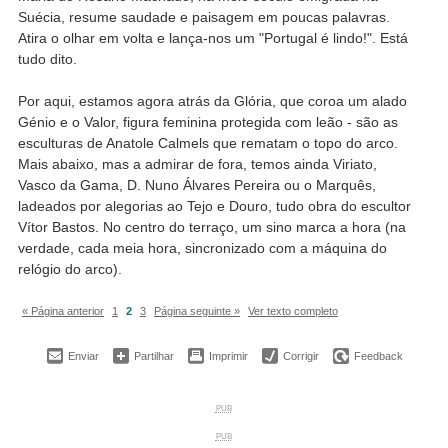
Suécia, resume saudade e paisagem em poucas palavras.
Atira o olhar em volta e lança-nos um "Portugal é lindo!". Está
tudo dito.
Por aqui, estamos agora atrás da Glória, que coroa um alado
Génio e o Valor, figura feminina protegida com leão - são as
esculturas de Anatole Calmels que rematam o topo do arco.
Mais abaixo, mas a admirar de fora, temos ainda Viriato,
Vasco da Gama, D. Nuno Álvares Pereira ou o Marquês,
ladeados por alegorias ao Tejo e Douro, tudo obra do escultor
Vítor Bastos. No centro do terraço, um sino marca a hora (na
verdade, cada meia hora, sincronizado com a máquina do
relógio do arco).
« Página anterior
1
2
3
Página seguinte »
Ver texto completo
Enviar
Partilhar
Imprimir
Corrigir
Feedback
PUB
PUB