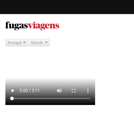
-
fugas
viagens
Portugal
Mundo