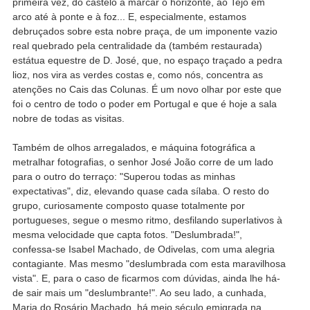
primeira vez, do castelo a marcar o horizonte, ao Tejo em
arco até à ponte e à foz... E, especialmente, estamos
debruçados sobre esta nobre praça, de um imponente vazio
real quebrado pela centralidade da (também restaurada)
estátua equestre de D. José, que, no espaço traçado a pedra
lioz, nos vira as verdes costas e, como nós, concentra as
atenções no Cais das Colunas. É um novo olhar por este que
foi o centro de todo o poder em Portugal e que é hoje a sala
nobre de todas as visitas.
Também de olhos arregalados, e máquina fotográfica a
metralhar fotografias, o senhor José João corre de um lado
para o outro do terraço: "Superou todas as minhas
expectativas", diz, elevando quase cada sílaba. O resto do
grupo, curiosamente composto quase totalmente por
portugueses, segue o mesmo ritmo, desfilando superlativos à
mesma velocidade que capta fotos. "Deslumbrada!",
confessa-se Isabel Machado, de Odivelas, com uma alegria
contagiante. Mas mesmo "deslumbrada com esta maravilhosa
vista". E, para o caso de ficarmos com dúvidas, ainda lhe há-
de sair mais um "deslumbrante!". Ao seu lado, a cunhada,
Maria do Rosário Machado, há meio século emigrada na