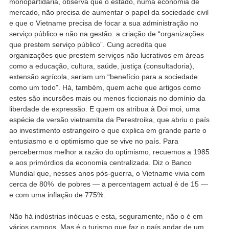
monopartidária, observa que o estado, numa economia de
mercado, não precisa de aumentar o papel da sociedade civil
e que o Vietname precisa de focar a sua administração no
serviço público e não na gestão: a criação de “organizações
que prestem serviço público”. Cung acredita que
organizações que prestem serviços não lucrativos em áreas
como a educação, cultura, saúde, justiça (consultadoria),
extensão agrícola, seriam um “benefício para a sociedade
como um todo”. Há, também, quem ache que artigos como
estes são incursões mais ou menos ficcionais no domínio da
liberdade de expressão. E quem os atribua à Doi moi, uma
espécie de versão vietnamita da Perestroika, que abriu o país
ao investimento estrangeiro e que explica em grande parte o
entusiasmo e o optimismo que se vive no país. Para
percebermos melhor a razão do optimismo, recuemos a 1985
e aos primórdios da economia centralizada. Diz o Banco
Mundial que, nesses anos pós-guerra, o Vietname vivia com
cerca de 80% de pobres — a percentagem actual é de 15 —
e com uma inflação de 775%.
Não há indústrias inócuas e esta, seguramente, não o é em
vários campos. Mas é o turismo que faz o país andar de um