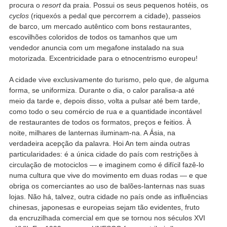
procura o
resort
da praia. Possui os seus pequenos hotéis, os
cyclos
(riquexós a pedal que percorrem a cidade), passeios
de barco, um mercado autêntico com bons restaurantes,
escovilhões coloridos de todos os tamanhos que um
vendedor anuncia com um megafone instalado na sua
motorizada. Excentricidade para o etnocentrismo europeu!
A cidade vive exclusivamente do turismo, pelo que, de alguma
forma, se uniformiza. Durante o dia, o calor paralisa-a até
meio da tarde e, depois disso, volta a pulsar até bem tarde,
como todo o seu comércio de rua e a quantidade incontável
de restaurantes de todos os formatos, preços e feitios. À
noite, milhares de lanternas iluminam-na. A Ásia, na
verdadeira acepção da palavra. Hoi An tem ainda outras
particularidades: é a única cidade do país com restrições à
circulação de motociclos — e imaginem como é difícil fazê-lo
numa cultura que vive do movimento em duas rodas — e que
obriga os comerciantes ao uso de balões-lanternas nas suas
lojas. Não há, talvez, outra cidade no país onde as influências
chinesas, japonesas e europeias sejam tão evidentes, fruto
da encruzilhada comercial em que se tornou nos séculos XVI