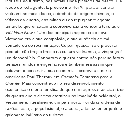
indústria do turismo, nos hotéis ainda pintados de fresco. É a
idade de toda gente. É preciso ir a Hoi An para encontrar
vietnamitas mais idosos, sobretudo de origem chinesa, e
vítimas da guerra, das minas ou do repugnante agente
amarelo, que ensaiam a sobrevivência a vender a turistas o
Viêt Nam News
. “Um dos principais aspectos do novo
Vietname era a sua compaixão, a sua ausência de má
vontade ou de recriminação. Culpar, queixar-se e procurar
piedade são traços fracos na cultura vietnamita; a vingança é
um desperdício. Ganharam a guerra contra nós porque foram
tenazes, unidos e engenhosos e também era assim que
estavam a construir a sua economia”, escreveu o norte-
americano Paul Theroux em
Comboio-Fantasma para o
Oriente
. Mais concentrado no seu desenvolvimento
económico e oferta turística do que em regressar às cicatrizes
da guerra que o cinema eternizou no imaginário ocidental, o
Vietname é, literalmente, um país novo. Por duas ordens de
razões: esta, a populacional, e a outra, a tenaz, emergente e
galopante indústria do turismo.