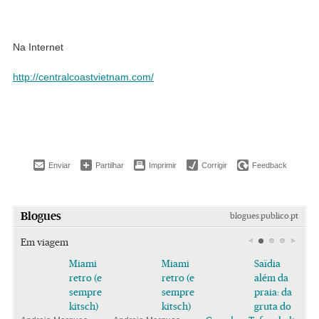
Na Internet
http://centralcoastvietnam.com/
Enviar
Partilhar
Imprimir
Corrigir
Feedback
Blogues
blogues.publico.pt
Em viagem
Miami
Miami
Saïdia
retro (e
retro (e
além da
sempre
sempre
praia: da
kitsch)
kitsch)
gruta do