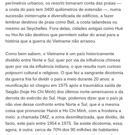
perímetros urbanos, os
resorts
tomaram conta das praias —
a costa do país tem 3400 quilómetros de extensão —, numa
sucessão ininterrupta e diversificada de edifícios, a fazer
lembrar destinos de praia como Bali, a costa tailandesa ou
mesmo as Seychelles. Fora delas, cidades antigas como Hué
ou Hoi An são destinos que permitem saltar do areal para a
história que a guerra do Vietname não arrasou.
Como bem sabem, o Vietname é um país historicamente
dividido entre Norte e Sul, quer por via da influência chinesa
quer por via da influência indiana, o que resulta num curioso
potpourri
cultural e religioso. O que fez a sangrante dicotomia
da guerra fria foi dividir o país a meio durante 20 anos: a
reunificação só chegou em 1975 após a traumática saída de
Saigão (hoje Ho Chi Minh) dos últimos norte-americanos e da
derrota do exército do Sul. Hoje, podemos dizer que o país já
não vive desse confronto entre Norte e Sul, que é a mesma
coisa que pronunciar Hanói e Ho Chi Minh, com a fronteira a
meio: a chamada DMZ, a zona desmilitarizada, que dividiu, de
facto, este país entre 1954 e 1975. Se existe dicotomia, essa,
agora, é outra: cerca de 70% dos 90 milhões de habitantes