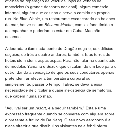
oficinas de reparação de veículos, lojas de vendas de
motociclos (o grande desporto nacional), algum comércio
informal, alguém que cozinha e serve a comida na própria
rua. No Blue Whale, um restaurante escancarado ao balanço
do mar, houve-se um
Bésame Mucho
, com xilofone tímido a
acompanhar, e poderíamos estar em Cuba. Mas não
estamos.
A dourada e iluminada ponte do Dragão nega-o, os edifícios
esguios, de três a quatro andares, também. E as torres de
hotéis idem idem, aspas aspas. Para não falar na quantidade
de modelos Yamaha e Suzuki que circulam de um lado para o
outro, dando a sensação de que os seus condutores apenas
pretendem arrefecer a temperatura corporal ou,
simplesmente, passar o tempo. Talvez se deva a essa
necessidade de circular a quase inexistência de semáforos,
que cabem numa só mão.
“Aqui vai ser um
resort
, e a seguir também.” Esta é uma
expressão frequente quando se conversa com alguém sobre
o presente e futuro de Da Nang. O seu novo aeroporto é a
placa giratória que distribui os visitantes pela febril oferta