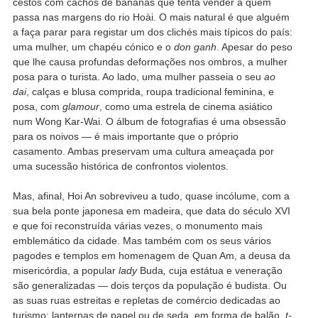
cestos com cachos de bananas que tenta vender a quem
passa nas margens do rio Hoài. O mais natural é que alguém
a faça parar para registar um dos clichés mais típicos do país:
uma mulher, um chapéu cónico e o
don ganh
. Apesar do peso
que lhe causa profundas deformações nos ombros, a mulher
posa para o turista. Ao lado, uma mulher passeia o seu
ao
dai
, calças e blusa comprida, roupa tradicional feminina, e
posa, com
glamour
, como uma estrela de cinema asiático
num Wong Kar-Wai. O álbum de fotografias é uma obsessão
para os noivos — é mais importante que o próprio
casamento. Ambas preservam uma cultura ameaçada por
uma sucessão histórica de confrontos violentos.
Mas, afinal, Hoi An sobreviveu a tudo, quase incólume, com a
sua bela ponte japonesa em madeira, que data do século XVI
e que foi reconstruída várias vezes, o monumento mais
emblemático da cidade. Mas também com os seus vários
pagodes e templos em homenagem de Quan Am, a deusa da
misericórdia, a popular
lady
Buda
,
cuja estátua e veneração
são generalizadas — dois terços da população é budista. Ou
as suas ruas estreitas e repletas de comércio dedicadas ao
turismo: lanternas de papel ou de seda, em forma de balão,
t-