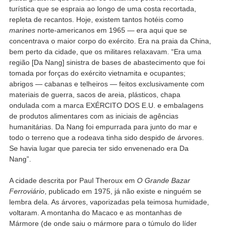
turística que se espraia ao longo de uma costa recortada,
repleta de recantos. Hoje, existem tantos hotéis como
marines
norte-americanos em 1965 — era aqui que se
concentrava o maior corpo do exército. Era na praia da China,
bem perto da cidade, que os militares relaxavam. “Era uma
região [Da Nang] sinistra de bases de abastecimento que foi
tomada por forças do exército vietnamita e ocupantes;
abrigos — cabanas e telheiros — feitos exclusivamente com
materiais de guerra, sacos de areia, plásticos, chapa
ondulada com a marca EXÉRCITO DOS E.U. e embalagens
de produtos alimentares com as iniciais de agências
humanitárias. Da Nang foi empurrada para junto do mar e
todo o terreno que a rodeava tinha sido despido de árvores.
Se havia lugar que parecia ter sido envenenado era Da
Nang”.
A cidade descrita por Paul Theroux em
O Grande Bazar
Ferroviário
, publicado em 1975, já não existe e ninguém se
lembra dela. As árvores, vaporizadas pela teimosa humidade,
voltaram. A montanha do Macaco e as montanhas de
Mármore (de onde saiu o mármore para o túmulo do líder