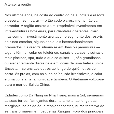
A terceira região
Nos últimos anos, na costa do centro do país, hotéis e
resorts
cresceram sem parar — e tão cedo o crescimento não vai
abrandar. A região assiste a um irreprimível investimento em
infra-estruturas hoteleiras, para clientelas diferentes, claro,
mas com um investimento avultado no segmento dos
resorts
de cinco estrelas, alguns dos quais internacionalmente
premiados. Os
resorts
situam-se em ilhas ou penínsulas —
alguns têm funicular ou teleférico, canais e barcos, piscinas e
mais piscinas, spa, tudo o que se quiser —, são grandiosos
ou elegantemente discretos e em locais de uma beleza única.
Encostam-se uns aos outros ao longo de quilómetros de
costa. As praias, com as suas baías, são irresistíveis, o calor
é uma constante, a humidade também. O Vietname voltou-se
para o mar do Sul da China.
Cidades como Da Nang ou Nha Trang, mais a Sul, semearam
as suas torres, flamejantes durante a noite, ao longo das
marginais, baías de água resplandecentes, numa tentativa de
se transformarem em pequenas Xangais. Fora dos principais