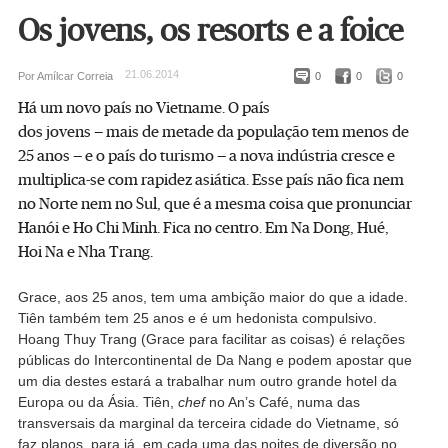
Os jovens, os resorts e a foice
21.06.2014
Por Amílcar Correia
0
0
0
Há um novo país no Vietname. O país
dos jovens — mais de metade da população tem menos de
25 anos — e o país do turismo — a nova indústria cresce e
multiplica-se com rapidez asiática. Esse país não fica nem
no Norte nem no Sul, que é a mesma coisa que pronunciar
Hanói e Ho Chi Minh. Fica no centro. Em Na Dong, Hué,
Hoi Na e Nha Trang.
Grace, aos 25 anos, tem uma ambição maior do que a idade.
Tiên também tem 25 anos e é um hedonista compulsivo.
Hoang Thuy Trang (Grace para facilitar as coisas) é relações
públicas do Intercontinental de Da Nang e podem apostar que
um dia destes estará a trabalhar num outro grande hotel da
Europa ou da Ásia. Tiên,
chef
no An’s Café, numa das
transversais da marginal da terceira cidade do Vietname, só
faz planos, para já, em cada uma das noites de diversão no