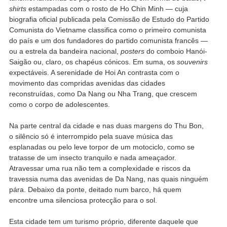
shirts
estampadas com o rosto de Ho Chin Minh — cuja
biografia oficial publicada pela Comissão de Estudo do Partido
Comunista do Vietname classifica como o primeiro comunista
do país e um dos fundadores do partido comunista francês —
ou a estrela da bandeira nacional,
posters
do comboio Hanói-
Saigão ou, claro, os chapéus cónicos. Em suma, os
souvenirs
expectáveis. A serenidade de Hoi An contrasta com o
movimento das compridas avenidas das cidades
reconstruídas, como Da Nang ou Nha Trang, que crescem
como o corpo de adolescentes.
Na parte central da cidade e nas duas margens do Thu Bon,
o silêncio só é interrompido pela suave música das
esplanadas ou pelo leve torpor de um motociclo, como se
tratasse de um insecto tranquilo e nada ameaçador.
Atravessar uma rua não tem a complexidade e riscos da
travessia numa das avenidas de Da Nang, nas quais ninguém
pára. Debaixo da ponte, deitado num barco, há quem
encontre uma silenciosa protecção para o sol.
Esta cidade tem um turismo próprio, diferente daquele que