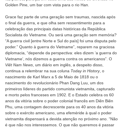
Golden Pine, um bar com vista para o rio Han.
Grace faz parte de uma geração sem traumas, nascida após
o final da guerra, e que olha sem ressentimento para a
celebração das principais datas históricas da República
Socialista do Vietname. Ou será uma geração sem memória?
“A guerra civil [entre Norte e Sul do país] foi uma disputa pelo
poder.” Quanto à guerra do Vietname”, reparem na graciosa
diplomacia, “depende da perspectiva: eles dizem ‘a guerra do
Vietname’, nós dizemos a guerra contra os americanos”. O
Viêt Nam News
, um diário em inglês, a despeito disso,
continua a relembrar na sua coluna
Today in History
, o
nascimento de Karl Marx a 5 de Maio de 1818 ou o
nascimento do revolucionário Phan Dang Luu, um dos
primeiros líderes do partido comunista vietnamita, capturado
e morto pelos franceses em 1902. E o Estado celebra os 60
anos da vitória sobre o poder colonial francês em Diên Biên
Phu, uma contagem decrescente para os 40 anos da vitória
sobre o exército americano, uma efeméride à qual o poder
vietnamita dispensará a devida atenção no próximo ano. “Não
é que não nos interessemos. O que não queremos é passar