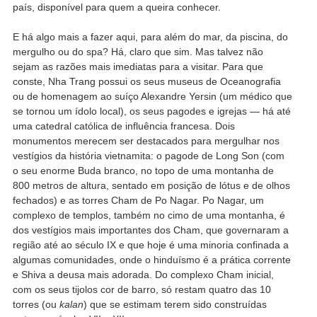
país, disponível para quem a queira conhecer.
E há algo mais a fazer aqui, para além do mar, da piscina, do
mergulho ou do spa? Há, claro que sim. Mas talvez não
sejam as razões mais imediatas para a visitar. Para que
conste, Nha Trang possui os seus museus de Oceanografia
ou de homenagem ao suíço Alexandre Yersin (um médico que
se tornou um ídolo local), os seus pagodes e igrejas — há até
uma catedral católica de influência francesa. Dois
monumentos merecem ser destacados para mergulhar nos
vestígios da história vietnamita: o pagode de Long Son (com
o seu enorme Buda branco, no topo de uma montanha de
800 metros de altura, sentado em posição de lótus e de olhos
fechados) e as torres Cham de Po Nagar. Po Nagar, um
complexo de templos, também no cimo de uma montanha, é
dos vestígios mais importantes dos Cham, que governaram a
região até ao século IX e que hoje é uma minoria confinada a
algumas comunidades, onde o hinduísmo é a prática corrente
e Shiva a deusa mais adorada. Do complexo Cham inicial,
com os seus tijolos cor de barro, só restam quatro das 10
torres (ou
kalan
) que se estimam terem sido construídas