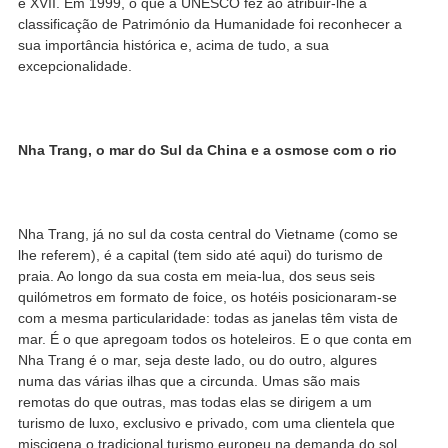
e XVII. Em 1999, o que a UNESCO fez ao atribuir-lhe a
classificação de Património da Humanidade foi reconhecer a
sua importância histórica e, acima de tudo, a sua
excepcionalidade.
Nha Trang, o mar do Sul da China e a osmose com o rio
Nha Trang, já no sul da costa central do Vietname (como se
lhe referem), é a capital (tem sido até aqui) do turismo de
praia. Ao longo da sua costa em meia-lua, dos seus seis
quilómetros em formato de foice, os hotéis posicionaram-se
com a mesma particularidade: todas as janelas têm vista de
mar. É o que apregoam todos os hoteleiros. E o que conta em
Nha Trang é o mar, seja deste lado, ou do outro, algures
numa das várias ilhas que a circunda. Umas são mais
remotas do que outras, mas todas elas se dirigem a um
turismo de luxo, exclusivo e privado, com uma clientela que
miscigena o tradicional turismo europeu na demanda do sol