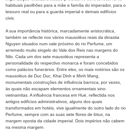
habituais pavilhões para a mãe e família do imperador, para o
tesouro real ou para a guarda imperial e demais edifícios
civis.
A sua importância histórica, marcadamente aristocrática,
também se reflecte nos vários mausoléus reais da dinastia
Nguyen situados num vale próximo do rio Perfume, um
arremedo muito singelo do Vale dos Reis nas margens do
Nilo. Cada um dos sete mausoléus representa a
personalidade do respectivo monarca e foram concebidos
como palácios funerários. Entre eles, os mais notórios são os
mausoléus de Duc Duc, Khai Dinh e Minh Mang,
monumentais construções de influência barroca, por vezes,
às quais não escapam elementos ornamentais sino-
vietnamitas. A influência francesa em Hué, reflectida nos
antigos edifícios administrativos, alguns dos quais
transformados em hotéis, vive igualmente do outro lado do rio
Perfume, sempre com as suas sete flores de lótus, na
margem oposta da cidade imperial. Dois impérios não cabem
na mesma margem.