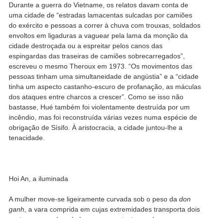
Durante a guerra do Vietname, os relatos davam conta de
uma cidade de “estradas lamacentas sulcadas por camiões
do exército e pessoas a correr à chuva com trouxas, soldados
envoltos em ligaduras a vaguear pela lama da monção da
cidade destroçada ou a espreitar pelos canos das
espingardas das traseiras de camiões sobrecarregados”,
escreveu o mesmo Theroux em 1973. “Os movimentos das
pessoas tinham uma simultaneidade de angústia” e a “cidade
tinha um aspecto castanho-escuro de profanação, as máculas
dos ataques entre charcos a crescer”. Como se isso não
bastasse, Hué também foi violentamente destruída por um
incêndio, mas foi reconstruída várias vezes numa espécie de
obrigação de Sísifo. À aristocracia, a cidade juntou-lhe a
tenacidade.
Hoi An, a iluminada
A mulher move-se ligeiramente curvada sob o peso da
don
ganh
, a vara comprida em cujas extremidades transporta dois