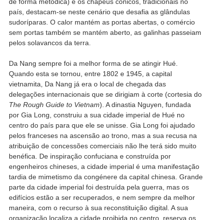
de forma metódica) e os chapéus cónicos, tradicionais no
país, destacam-se neste cenário que desafia as glândulas
sudoríparas. O calor mantém as portas abertas, o comércio
sem portas também se mantém aberto, as galinhas passeiam
pelos solavancos da terra.
Da Nang sempre foi a melhor forma de se atingir Hué.
Quando esta se tornou, entre 1802 e 1945, a capital
vietnamita, Da Nang já era o local de chegada das
delegações internacionais que se dirigiam à corte (cortesia do
The Rough Guide to Vietnam
). A dinastia Nguyen, fundada
por Gia Long, construiu a sua cidade imperial de Hué no
centro do país para que ele se unisse. Gia Long foi ajudado
pelos franceses na ascensão ao trono, mas a sua recusa na
atribuição de concessões comerciais não lhe terá sido muito
benéfica. De inspiração confuciana e construída por
engenheiros chineses, a cidade imperial é uma manifestação
tardia de mimetismo da congénere da capital chinesa. Grande
parte da cidade imperial foi destruída pela guerra, mas os
edifícios estão a ser recuperados, e nem sempre da melhor
maneira, com o recurso à sua reconstituição digital. A sua
organização localiza a cidade proibida no centro, reserva os