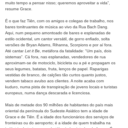
muito tempo a pensar nisso; queremos aproveitar a vida”,
resume Grace.
É o que faz Tiên, com os amigos e colegas de trabalho, nos
bares tonitruantes de música ao vivo da Rua Bach Dang.
Aqui, num pequeno amontoado de bares e esplanadas de
estilo ocidental, um cantor versátil, de gorro enfiado, solta
versões de Bryan Adams, Rihanna, Scorpions e por aí fora.
Até cantar
Let it Be
, metáfora da fatalidade: “Um país, dois
sistemas”. Cá fora, nas esplanadas, vendedores de rua
aproximam-se de motociclo, bicicleta ou a pé e propagam os
seus legumes, batatas, fruta, lenços de papel. Raparigas
vestidas de branco, de calções tão curtos quanto justos,
vendem tabaco avulso aos clientes. A noite acaba com
kuduro, numa pista de transpiração de jovens locais e turistas
europeus, numa dança descarada e licenciosa.
Mais de metade dos 90 milhões de habitantes do país mais
oriental da península do Sudeste Asiático tem a idade de
Grace e de Tiên. É a idade dos funcionários dos serviços de
fronteiras ou do aeroporto; é a idade de quem trabalha na