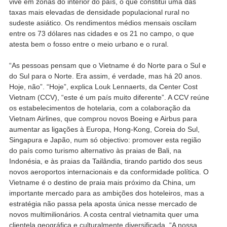
vive em zonas do interior do país, o que constitui uma das
taxas mais elevadas de densidade populacional rural no
sudeste asiático. Os rendimentos médios mensais oscilam
entre os 73 dólares nas cidades e os 21 no campo, o que
atesta bem o fosso entre o meio urbano e o rural.
“As pessoas pensam que o Vietname é do Norte para o Sul e
do Sul para o Norte. Era assim, é verdade, mas há 20 anos.
Hoje, não”. “Hoje”, explica Louk Lennaerts, da Center Cost
Vietnam (CCV), “este é um país muito diferente”. A CCV reúne
os estabelecimentos de hotelaria, com a colaboração da
Vietnam Airlines, que comprou novos Boeing e Airbus para
aumentar as ligações à Europa, Hong-Kong, Coreia do Sul,
Singapura e Japão, num só objectivo: promover esta região
do país como turismo alternativo às praias de Bali, na
Indonésia, e às praias da Tailândia, tirando partido dos seus
novos aeroportos internacionais e da conformidade política. O
Vietname é o destino de praia mais próximo da China, um
importante mercado para as ambições dos hoteleiros, mas a
estratégia não passa pela aposta única nesse mercado de
novos multimilionários. A costa central vietnamita quer uma
clientela geográfica e culturalmente diversificada. “A nossa