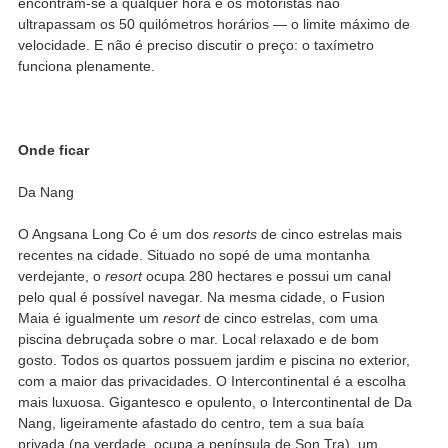
encontram-se a qualquer hora e os motoristas não
ultrapassam os 50 quilómetros horários — o limite máximo de
velocidade. E não é preciso discutir o preço: o taxímetro
funciona plenamente.
Onde ficar
Da Nang
O Angsana Long Co é um dos
resorts
de cinco estrelas mais
recentes na cidade. Situado no sopé de uma montanha
verdejante, o
resort
ocupa 280 hectares e possui um canal
pelo qual é possível navegar. Na mesma cidade, o Fusion
Maia é igualmente um
resort
de cinco estrelas, com uma
piscina debruçada sobre o mar. Local relaxado e de bom
gosto. Todos os quartos possuem jardim e piscina no exterior,
com a maior das privacidades. O Intercontinental é a escolha
mais luxuosa. Gigantesco e opulento, o Intercontinental de Da
Nang, ligeiramente afastado do centro, tem a sua baía
privada (na verdade, ocupa a península de Son Tra), um