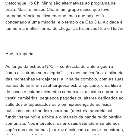
vietcongue Ho Chi Minh) são alternativas ao programa de
praia. Mais: o museu Cham, um grupo étnico que teve
preponderância política enorme, mas que hoje está
condenado a uma minoria, e o templo de Cao Dai. A cidade é
também a melhor forma de chegar às históricas Hué e Hoi An
Hué, a imperial
Ao longo da estrada N.º1 — conhecida durante a guerra
como a “estrada sem alegria” —, o mesmo cenário: a silhueta
das montanhas verdejantes, a linha de comboio, com as suas
pontes de ferro em azul-turquesa esbranquiçado, uma fileira
de casas e estabelecimentos comerciais, alfaiates e pronto-a-
vestir, cemitérios, pequenos pagodes ou altares dedicados ao
culto dos antepassados ou a omnipresença de edifícios
públicos com a bandeira nacional (a estrela amarela sob
fundo vermelho) e a foice e o martelo da bandeira do partido
comunista. Nos intervalos, os arrozais estendem-se até aos
sopés das montanhas (o arroz é colocado a secar na estrada,