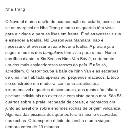
Nha Trang
O Novotel é uma opção de acomodação na cidade, pois situa-
se na marginal de Nha Trang e todos os quartos têm vista
para a cidade e para as ilhas em frente. É só atravessar a rua
e estender a toalha. No Evason Ana Mandara, não é
necessário atravessar a rua e levar a toalha. A praia é já a
seguir e muitos dos
bungalows
têm vista para o mar. Numa
das ilhas diante, o Six Senses Ninh Van Bay é, certamente,
um dos mais esplendorosos
resorts
do país. E não só,
acreditem. O
resort
ocupa a baía de Ninh Van e as escarpas
de uma ilha habitada apenas por pequenos macacos. É todo
ele construído em madeira, com uma arquitectura
irrepreensível e quartos descomunais, aos quais não faltam
piscinas individuais no exterior e com vista para o mar. São 58
quartos sobre a praia, recheada de corais, e montados ora
junto ao areal ora sobre enormes rochas de origem vulcânica.
Algumas das piscinas dos quartos foram mesmo escavadas
nas rochas. O transporte é feito de lancha e uma viagem
demora cerca de 20 minutos.