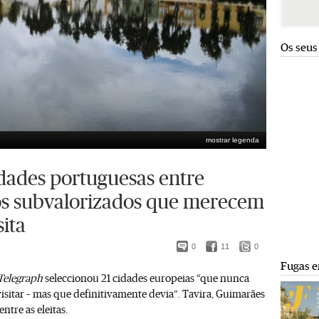
Os seus
mostrar legenda
o que era o Algarve antes do turismo de massas”
Enric Vives-Rubio
idades portuguesas entre
os subvalorizados que merecem
ita
0
11
0
Fugas e
Telegraph
seleccionou 21 cidades europeias “que nunca
sitar – mas que definitivamente devia”. Tavira, Guimarães
entre as eleitas.