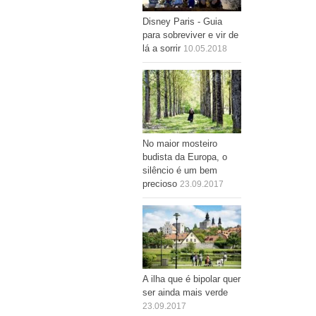
Disney Paris - Guia
para sobreviver e vir de
lá a sorrir
10.05.2018
No maior mosteiro
budista da Europa, o
silêncio é um bem
precioso
23.09.2017
A ilha que é bipolar quer
ser ainda mais verde
23.09.2017