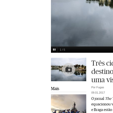
1 / 5
Em Tavira ainda é possível ter "um vislumbre d
Multimedia
Três c
destin
uma vis
Por Fugas
Mais
09.01.2017
O jornal
The 
equacionou vi
e Braga estão 