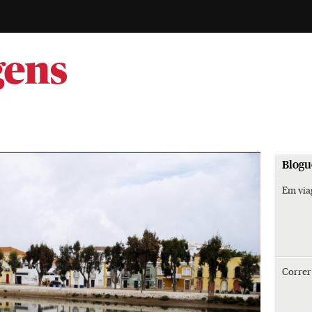
-
gens
Blogu
Em vi
Corre