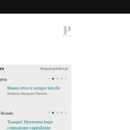
P
es
blogues.publico.pt
agem
Miami retro (e sempre kitsch)
Miami retro (e sempre k
Andreia Marques Pereira
Andreia Marques Pereira
r Mundo
Tiraspol: Misterioso beijo
Tiraspol: Misterioso bei
comunismo-capitalismo
comunismo-capitalism