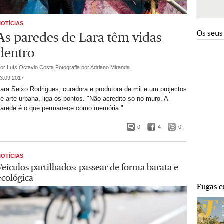
NOTÍCIAS
Os seus
As paredes de Lara têm vidas
dentro
or Luís Octávio Costa
Fotografia por Adriano Miranda
3.09.2017
ara Seixo Rodrigues, curadora e produtora de mil e um projectos
e arte urbana, liga os pontos. "Não acredito só no muro. A
parede é o que permanece como memória."
0
4
0
NOTÍCIAS
Veículos partilhados: passear de forma barata e
ecológica
Fugas e