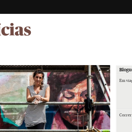
-
ícias
Blogu
Em vi
Corre