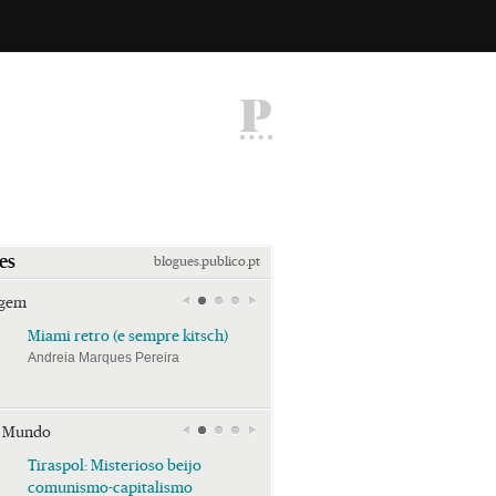
P
es
blogues.publico.pt
agem
Miami retro (e sempre kitsch)
Miami retro (e sempre k
Andreia Marques Pereira
Andreia Marques Pereira
r Mundo
Tiraspol: Misterioso beijo
Tiraspol: Misterioso bei
comunismo-capitalismo
comunismo-capitalism