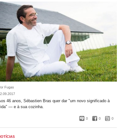
or Fugas
2.09.2017
Aos 46 anos, Sébastien Bras quer dar "um novo significado à
vida" — e à sua cozinha.
0
0
0
NOTÍCIAS