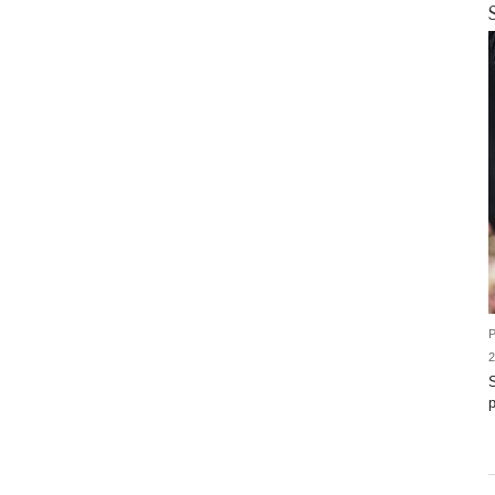
P
2
p