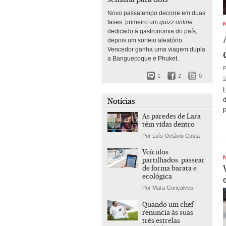
Novo passatempo decorre em duas
fases: primeiro um
quizz online
dedicado à gastronomia do país,
depois um sorteio aleatório.
Vencedor ganha uma viagem dupla
a Banguecoque e Phuket.
P
1
2
0
2
L
d
Notícias
As paredes de Lara
têm vidas dentro
Por Luís Octávio Costa
Veículos
partilhados: passear
de forma barata e
ecológica
Por Mara Gonçalves
Quando um chef
renuncia às suas
três estrelas