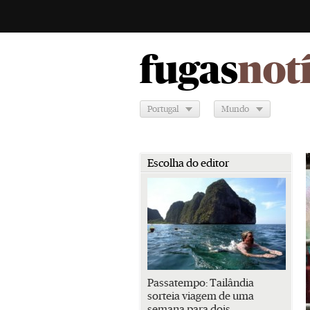
fugas
not
Portugal
Mundo
Escolha do editor
Passatempo: Tailândia
sorteia viagem de uma
semana para dois