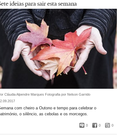
Sete ideias para sair esta semana
or Cláudia Alpendre Marques
Fotografia por Nelson Garrido
2.09.2017
Semana com cheiro a Outono e tempo para celebrar o
atrimónio, o silêncio, as cebolas e os morcegos.
0
0
0