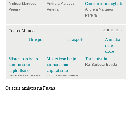
Camelo a Tafoughalt
Andreia Marques
Andreia Marques
Pereira
Pereira
Andreia Marques
Pereira
Correr Mundo
Tiraspol:
Tiraspol:
A minha
mais
doce
Misterioso beijo
Misterioso beijo
Transnístria
comunismo-
comunismo-
Rui Barbosa Batista
capitalismo
capitalismo
Rui Barbosa Batista
Rui Barbosa Batista
Os seus amigos na Fugas