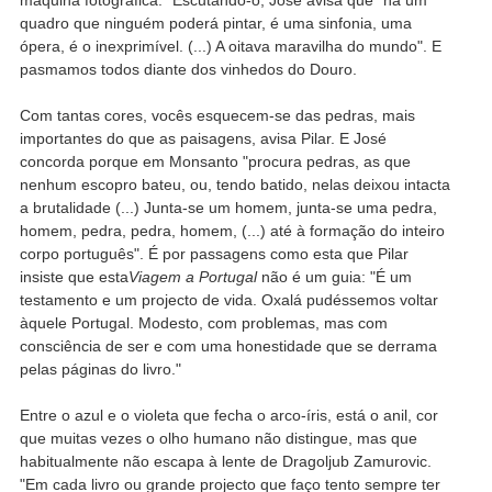
quadro que ninguém poderá pintar, é uma sinfonia, uma
ópera, é o inexprimível. (...) A oitava maravilha do mundo". E
pasmamos todos diante dos vinhedos do Douro.
Com tantas cores, vocês esquecem-se das pedras, mais
importantes do que as paisagens, avisa Pilar. E José
concorda porque em Monsanto "procura pedras, as que
nenhum escopro bateu, ou, tendo batido, nelas deixou intacta
a brutalidade (...) Junta-se um homem, junta-se uma pedra,
homem, pedra, pedra, homem, (...) até à formação do inteiro
corpo português". É por passagens como esta que Pilar
insiste que esta
Viagem a Portugal
não é um guia: "É um
testamento e um projecto de vida. Oxalá pudéssemos voltar
àquele Portugal. Modesto, com problemas, mas com
consciência de ser e com uma honestidade que se derrama
pelas páginas do livro."
Entre o azul e o violeta que fecha o arco-íris, está o anil, cor
que muitas vezes o olho humano não distingue, mas que
habitualmente não escapa à lente de Dragoljub Zamurovic.
"Em cada livro ou grande projecto que faço tento sempre ter