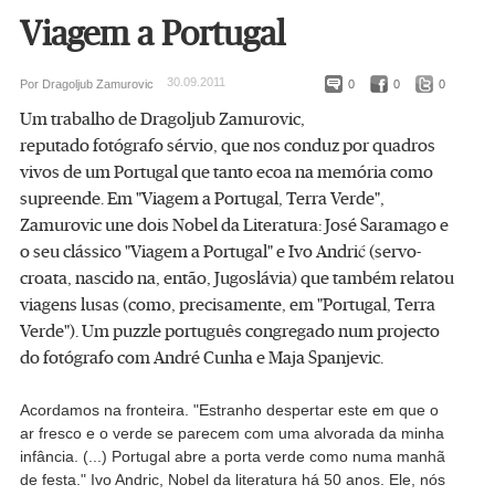
Viagem a Portugal
30.09.2011
Por Dragoljub Zamurovic
0
0
0
Um trabalho de Dragoljub Zamurovic,
reputado fotógrafo sérvio, que nos conduz por quadros
vivos de um Portugal que tanto ecoa na memória como
supreende. Em "Viagem a Portugal, Terra Verde",
Zamurovic une dois Nobel da Literatura: José Saramago e
o seu clássico "Viagem a Portugal" e Ivo Andrić (servo-
croata, nascido na, então, Jugoslávia) que também relatou
viagens lusas (como, precisamente, em "Portugal, Terra
Verde"). Um puzzle português congregado num projecto
do fotógrafo com André Cunha e Maja Spanjevic.
Acordamos na fronteira. "Estranho despertar este em que o
ar fresco e o verde se parecem com uma alvorada da minha
infância. (...) Portugal abre a porta verde como numa manhã
de festa." Ivo Andric, Nobel da literatura há 50 anos. Ele, nós