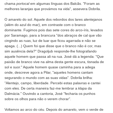
chama
portocal
em algumas línguas dos Balcãs. "Foram as
melhores laranjas que provámos na vida", assevera Dobrila.
O amarelo do sol. Aquele dos rebordos dos lares alentejanos
(além do azul do mar), em contraste com o branco
dominante. Fugimos pois das sete cores do arco-íris, levados
por Saramago, para a brancura "dos abraços de cal que vão
cingindo as ruas, luz de luar que ficou agarrada e não se
apaga. (...) Quem foi que disse que o branco não é cor, mas
sim ausência dela?" Dragoljub responde-lhe fotografando
aquele homem que passa ali na rua. José dá a legenda: "Que
paixão de branco vive na alma desta gente escura, tisnada de
sol e suor." Aquele homem quase caminha para a adega
onde, descreve agora a Pilar, "aqueles homens cantam
segurando o mundo com as suas vidas". Dobrila brilha:
"Alentejo, campo, liberdade. Percebi estas palavras e cantei
com eles. De certa maneira faz-me lembrar a
klapa
da
Dalmácia." Ouvindo a cantoria, José "fecharia os punhos
sobre os olhos para não o verem chorar".
Voltamos ao arco do céu. Depois do amarelo, vem o verde de