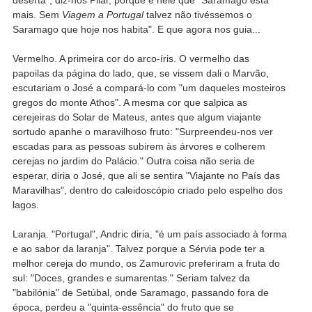
mais. Sem
Viagem a Portugal
talvez não tivéssemos o
Saramago que hoje nos habita". E que agora nos guia...
Vermelho. A primeira cor do arco-íris. O vermelho das
papoilas da página do lado, que, se vissem dali o Marvão,
escutariam o José a compará-lo com "um daqueles mosteiros
gregos do monte Athos". A mesma cor que salpica as
cerejeiras do Solar de Mateus, antes que algum viajante
sortudo apanhe o maravilhoso fruto: "Surpreendeu-nos ver
escadas para as pessoas subirem às árvores e colherem
cerejas no jardim do Palácio." Outra coisa não seria de
esperar, diria o José, que ali se sentira "Viajante no País das
Maravilhas", dentro do caleidoscópio criado pelo espelho dos
lagos.
Laranja. "Portugal", Andric diria, "é um país associado à forma
e ao sabor da laranja". Talvez porque a Sérvia pode ter a
melhor cereja do mundo, os Zamurovic preferiram a fruta do
sul: "Doces, grandes e sumarentas." Seriam talvez da
"babilónia" de Setúbal, onde Saramago, passando fora de
época, perdeu a "quinta-essência" do fruto que se