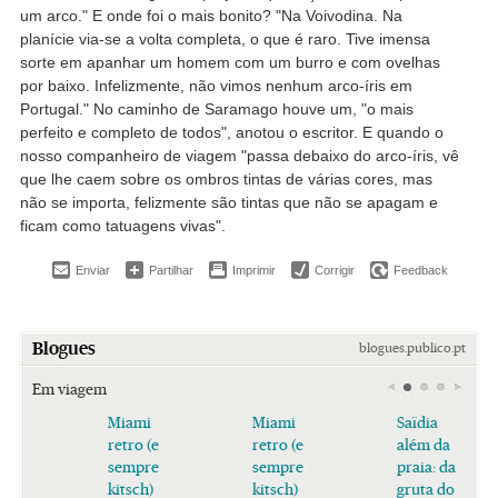
um arco." E onde foi o mais bonito? "Na Voivodina. Na
planície via-se a volta completa, o que é raro. Tive imensa
sorte em apanhar um homem com um burro e com ovelhas
por baixo. Infelizmente, não vimos nenhum arco-íris em
Portugal." No caminho de Saramago houve um, "o mais
perfeito e completo de todos", anotou o escritor. E quando o
nosso companheiro de viagem "passa debaixo do arco-íris, vê
que lhe caem sobre os ombros tintas de várias cores, mas
não se importa, felizmente são tintas que não se apagam e
ficam como tatuagens vivas".
Enviar
Partilhar
Imprimir
Corrigir
Feedback
Blogues
blogues.publico.pt
Em viagem
Miami
Miami
Saïdia
retro (e
retro (e
além da
sempre
sempre
praia: da
kitsch)
kitsch)
gruta do