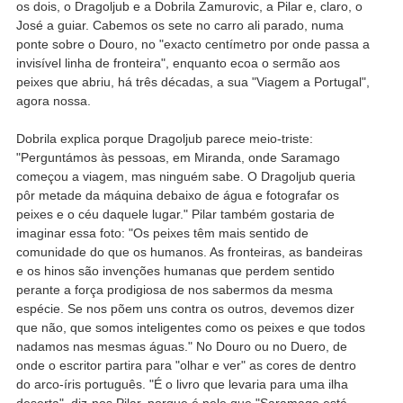
os dois, o Dragoljub e a Dobrila Zamurovic, a Pilar e, claro, o
José a guiar. Cabemos os sete no carro ali parado, numa
ponte sobre o Douro, no "exacto centímetro por onde passa a
invisível linha de fronteira", enquanto ecoa o sermão aos
peixes que abriu, há três décadas, a sua "Viagem a Portugal",
agora nossa.
Dobrila explica porque Dragoljub parece meio-triste:
"Perguntámos às pessoas, em Miranda, onde Saramago
começou a viagem, mas ninguém sabe. O Dragoljub queria
pôr metade da máquina debaixo de água e fotografar os
peixes e o céu daquele lugar." Pilar também gostaria de
imaginar essa foto: "Os peixes têm mais sentido de
comunidade do que os humanos. As fronteiras, as bandeiras
e os hinos são invenções humanas que perdem sentido
perante a força prodigiosa de nos sabermos da mesma
espécie. Se nos põem uns contra os outros, devemos dizer
que não, que somos inteligentes como os peixes e que todos
nadamos nas mesmas águas." No Douro ou no Duero, de
onde o escritor partira para "olhar e ver" as cores de dentro
do arco-íris português. "É o livro que levaria para uma ilha
deserta", diz-nos Pilar, porque é nele que "Saramago está