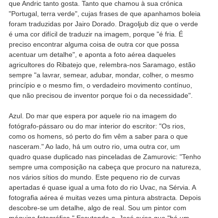
que Andric tanto gosta. Tanto que chamou à sua crónica
"Portugal, terra verde", cujas frases de que apanhamos boleia
foram traduzidas por Jairo Dorado. Dragoljub diz que o verde
é uma cor difícil de traduzir na imagem, porque "é fria. É
preciso encontrar alguma coisa de outra cor que possa
acentuar um detalhe", e aponta a foto aérea daqueles
agricultores do Ribatejo que, relembra-nos Saramago, estão
sempre "a lavrar, semear, adubar, mondar, colher, o mesmo
princípio e o mesmo fim, o verdadeiro movimento contínuo,
que não precisou de inventor porque foi o da necessidade".
Azul. Do mar que espera por aquele rio na imagem do
fotógrafo-pássaro ou do mar interior do escritor: "Os rios,
como os homens, só perto do fim vêm a saber para o que
nasceram." Ao lado, há um outro rio, uma outra cor, um
quadro quase duplicado nas pinceladas de Zamurovic: "Tenho
sempre uma composição na cabeça que procuro na natureza,
nos vários sítios do mundo. Este pequeno rio de curvas
apertadas é quase igual a uma foto do rio Uvac, na Sérvia. A
fotografia aérea é muitas vezes uma pintura abstracta. Depois
descobre-se um detalhe, algo de real. Sou um pintor com
máquina fotográfica." Escutando-o, José avisa que "há um