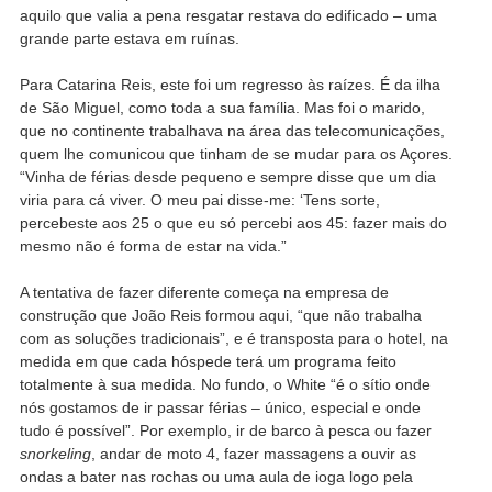
aquilo que valia a pena resgatar restava do edificado – uma
grande parte estava em ruínas.
Para Catarina Reis, este foi um regresso às raízes. É da ilha
de São Miguel, como toda a sua família. Mas foi o marido,
que no continente trabalhava na área das telecomunicações,
quem lhe comunicou que tinham de se mudar para os Açores.
“Vinha de férias desde pequeno e sempre disse que um dia
viria para cá viver. O meu pai disse-me: ‘Tens sorte,
percebeste aos 25 o que eu só percebi aos 45: fazer mais do
mesmo não é forma de estar na vida.”
A tentativa de fazer diferente começa na empresa de
construção que João Reis formou aqui, “que não trabalha
com as soluções tradicionais”, e é transposta para o hotel, na
medida em que cada hóspede terá um programa feito
totalmente à sua medida. No fundo, o White “é o sítio onde
nós gostamos de ir passar férias – único, especial e onde
tudo é possível”. Por exemplo, ir de barco à pesca ou fazer
snorkeling
, andar de moto 4, fazer massagens a ouvir as
ondas a bater nas rochas ou uma aula de ioga logo pela