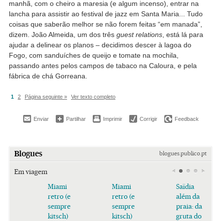
manhã, com o cheiro a maresia (e algum incenso), entrar na
lancha para assistir ao festival de jazz em Santa Maria... Tudo
coisas que saberão melhor se não forem feitas “em manada”,
dizem. João Almeida, um dos três
guest relations
, está lá para
ajudar a delinear os planos – decidimos descer à lagoa do
Fogo, com sanduíches de queijo e tomate na mochila,
passando antes pelos campos de tabaco na Caloura, e pela
fábrica de chá Gorreana.
1
2
Página seguinte »
Ver texto completo
Enviar
Partilhar
Imprimir
Corrigir
Feedback
Blogues
blogues.publico.pt
Em viagem
Miami
Miami
Saïdia
retro (e
retro (e
além da
sempre
sempre
praia: da
kitsch)
kitsch)
gruta do