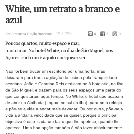
White, um retrato a branco e
azul
19.08.2017
Por Francisca Gorjão Henriques
0
8
0
Poucos quartos, muito espaço e mar,
muito mar. No hotel White, na ilha de São Miguel, nos
Açores, cada um é aquilo que quiser ser.
Não foi bem trocar um escritório por uma horta, mas
deixaram para trás a agitação de Lisboa pela tranquilidade
açoriana. João e Catarina Reis dedicam-se à hotelaria, na ilha
de São Miguel, e trazem para os seus espaços uma parte do
que conquistaram aqui: tempo. No White, o hotel que acabam
de abrir na Atalhada (Lagoa, no sul da ilha), para-se o relógio
e põe-se a vida a andar mais devagar. Ou por outra, põe-se a
vida a andar à velocidade que se quiser, porque o principal
objectivo é este: cada um faz o que lhe apetece, quando lhe
apetece. Uma boa opção também é não fazer absolutamente
nada.