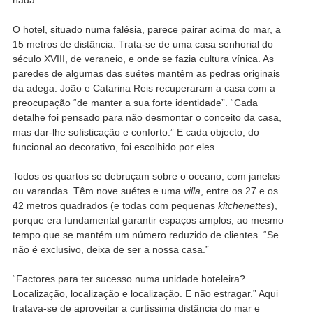
O hotel, situado numa falésia, parece pairar acima do mar, a
15 metros de distância. Trata-se de uma casa senhorial do
século XVIII, de veraneio, e onde se fazia cultura vínica. As
paredes de algumas das suétes mantêm as pedras originais
da adega. João e Catarina Reis recuperaram a casa com a
preocupação “de manter a sua forte identidade”. “Cada
detalhe foi pensado para não desmontar o conceito da casa,
mas dar-lhe sofisticação e conforto.” E cada objecto, do
funcional ao decorativo, foi escolhido por eles.
Todos os quartos se debruçam sobre o oceano, com janelas
ou varandas. Têm nove suétes e uma
villa
, entre os 27 e os
42 metros quadrados (e todas com pequenas
kitchenettes
),
porque era fundamental garantir espaços amplos, ao mesmo
tempo que se mantém um número reduzido de clientes. “Se
não é exclusivo, deixa de ser a nossa casa.”
“Factores para ter sucesso numa unidade hoteleira?
Localização, localização e localização. E não estragar.” Aqui
tratava-se de aproveitar a curtíssima distância do mar e