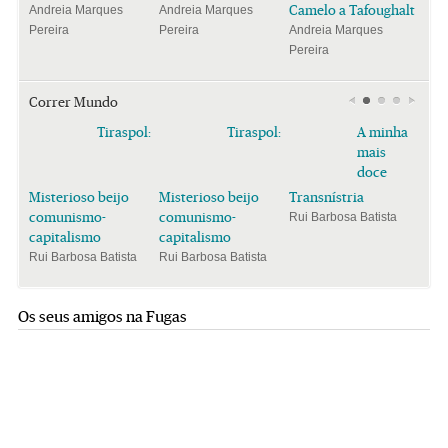
Camelo a Tafoughalt
Andreia Marques
Andreia Marques
Pereira
Pereira
Andreia Marques
Pereira
Correr Mundo
Tiraspol:
Tiraspol:
A minha
mais
doce
Misterioso beijo
Misterioso beijo
Transnístria
comunismo-
comunismo-
Rui Barbosa Batista
capitalismo
capitalismo
Rui Barbosa Batista
Rui Barbosa Batista
Os seus amigos na Fugas