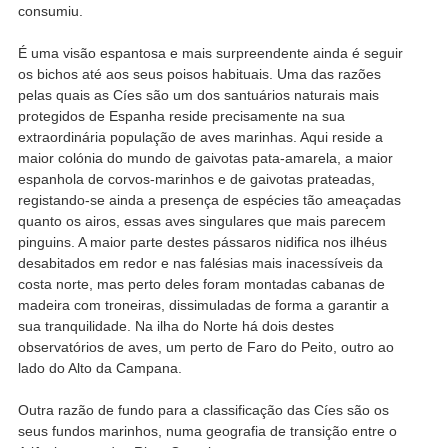
consumiu.
É uma visão espantosa e mais surpreendente ainda é seguir
os bichos até aos seus poisos habituais. Uma das razões
pelas quais as Cíes são um dos santuários naturais mais
protegidos de Espanha reside precisamente na sua
extraordinária população de aves marinhas. Aqui reside a
maior colónia do mundo de gaivotas pata-amarela, a maior
espanhola de corvos-marinhos e de gaivotas prateadas,
registando-se ainda a presença de espécies tão ameaçadas
quanto os airos, essas aves singulares que mais parecem
pinguins. A maior parte destes pássaros nidifica nos ilhéus
desabitados em redor e nas falésias mais inacessíveis da
costa norte, mas perto deles foram montadas cabanas de
madeira com troneiras, dissimuladas de forma a garantir a
sua tranquilidade. Na ilha do Norte há dois destes
observatórios de aves, um perto de Faro do Peito, outro ao
lado do Alto da Campana.
Outra razão de fundo para a classificação das Cíes são os
seus fundos marinhos, numa geografia de transição entre o