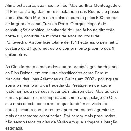
Afinal está certo, são mesmo três. Mas as ilhas Monteagudo e
El Faro estão ligadas entre si pela praia das Rodas, ao passo
que a ilha San Martín está delas separada pelos 500 metros
de largura do canal Freu da Porta. O arquipélago é de
constituição granítica, resultando de uma falha na direcção
norte-sul, ocorrida há milhões de anos no litoral de
Pontevedra. A superfície total é de 434 hectares, o perímetro
costeiro de 24 quilómetros e o comprimento próximo dos 9
quilómetros.
As Cíes formam o maior dos quatro arquipélagos bordejando
as Rias Baixas, em conjunto classificados como Parque
Nacional das Ilhas Atlânticas da Galiza em 2002 - por ingrata
ironia o mesmo ano da tragédia do Prestige, ainda agora
testemunhada nos seus recantos mais remotos. Mas as Cíes
têm as praias e, em comparação com o arquipélago de Ons,
seu mais directo concorrente (que também se visita de
barco), ficam a ganhar por se apurarem menos agrestes e
mais densamente arborizadas. Daí serem mais procuradas,
não sendo raros os dias de Verão em que atingem a lotação
esgotada.