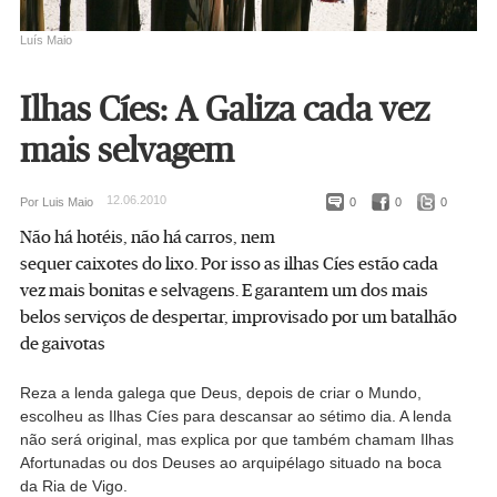
Luís Maio
Ilhas Cíes: A Galiza cada vez
mais selvagem
12.06.2010
Por Luis Maio
0
0
0
Não há hotéis, não há carros, nem
sequer caixotes do lixo. Por isso as ilhas Cíes estão cada
vez mais bonitas e selvagens. E garantem um dos mais
belos serviços de despertar, improvisado por um batalhão
de gaivotas
Reza a lenda galega que Deus, depois de criar o Mundo,
escolheu as Ilhas Cíes para descansar ao sétimo dia. A lenda
não será original, mas explica por que também chamam Ilhas
Afortunadas ou dos Deuses ao arquipélago situado na boca
da Ria de Vigo.