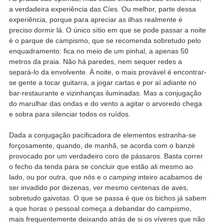
a verdadeira experiência das Cíes. Ou melhor, parte dessa
experiência, porque para apreciar as ilhas realmente é
preciso dormir lá. O único sítio em que se pode passar a noite
é o parque de campismo, que se recomenda sobretudo pelo
enquadramento: fica no meio de um pinhal, a apenas 50
metros da praia. Não há paredes, nem sequer redes a
separá-lo da envolvente. À noite, o mais provável é encontrar-
se gente a tocar guitarra, a jogar cartas e por aí adiante no
bar-restaurante e vizinhanças iluminadas. Mas a conjugação
do marulhar das ondas e do vento a agitar o arvoredo chega
e sobra para silenciar todos os ruídos.
Dada a conjugação pacificadora de elementos estranha-se
forçosamente, quando, de manhã, se acorda com o banzé
provocado por um verdadeiro coro de pássaros. Basta correr
o fecho da tenda para se concluir que estão ali mesmo ao
lado, ou por outra, que nós e o
camping
inteiro acabamos de
ser invadido por dezenas, ver mesmo centenas de aves,
sobretudo gaivotas. O que se passa é que os bichos já sabem
a que horas o pessoal começa a debandar do campismo,
mais frequentemente deixando atrás de si os víveres que não