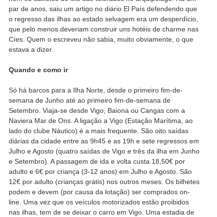
par de anos, saiu um artigo no diário El País defendendo que
o regresso das ilhas ao estado selvagem era um desperdício,
que pelo menos deveriam construir uns hotéis de charme nas
Cíes. Quem o escreveu não sabia, muito obviamente, o que
estava a dizer.
Quando e como ir
Só há barcos para a Ilha Norte, desde o primeiro fim-de-
semana de Junho até ao primeiro fim-de-semana de
Setembro. Viaja-se desde Vigo, Baiona ou Cangas com a
Naviera Mar de Ons. A ligação a Vigo (Estação Marítima, ao
lado do clube Náutico) é a mais frequente. São oito saídas
diárias da cidade entre as 9h45 e as 19h e sete regressos em
Julho e Agosto (quatro saídas de Vigo e três da ilha em Junho
e Setembro). A passagem de ida e volta custa 18,50€ por
adulto e 6€ por criança (3-12 anos) em Julho e Agosto. São
12€ por adulto (crianças grátis) nos outros meses. Os bilhetes
podem e devem (por causa da lotação) ser comprados on-
line. Uma vez que os veículos motorizados estão proibidos
nas ilhas, tem de se deixar o carro em Vigo. Uma estadia de