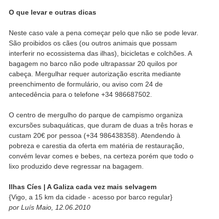
O que levar e outras dicas
Neste caso vale a pena começar pelo que não se pode levar.
São proibidos os cães (ou outros animais que possam
interferir no ecossistema das ilhas), bicicletas e colchões. A
bagagem no barco não pode ultrapassar 20 quilos por
cabeça. Mergulhar requer autorização escrita mediante
preenchimento de formulário, ou aviso com 24 de
antecedência para o telefone +34 986687502.
O centro de mergulho do parque de campismo organiza
excursões subaquáticas, que duram de duas a três horas e
custam 20€ por pessoa (+34 986438358). Atendendo à
pobreza e carestia da oferta em matéria de restauração,
convém levar comes e bebes, na certeza porém que todo o
lixo produzido deve regressar na bagagem.
Ilhas Cíes | A Galiza cada vez mais selvagem
{Vigo, a 15 km da cidade - acesso por barco regular}
por Luís Maio, 12.06.2010