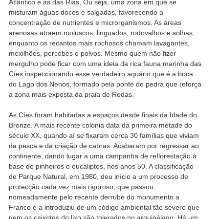
Atlântico e as das Rias, Ou seja, uma zona em que se
misturam águas doces e salgadas, favorecendo a
concentração de nutrientes e microrganismos. As áreas
arenosas atraem moluscos, linguados, rodovalhos e solhas,
enquanto os recantos mais rochosos chamam lavagantes,
mexilhões, percebes e polvos. Mesmo quem não fizer
mergulho pode ficar com uma ideia da rica fauna marinha das
Cíes inspeccionando esse verdadeiro aquário que é a boca
do Lago dos Nenos, formado pela ponte de pedra que reforça
a zona mais exposta da praia de Rodas.
As Cíes foram habitadas a espaços desde finais da Idade do
Bronze. A mais recente colónia data da primeira metade do
século XX, quando aí se fixaram cerca 30 famílias que viviam
da pesca e da criação de cabras. Acabaram por regressar ao
continente, dando lugar a uma campanha de reflorestação à
base de pinheiros e eucaliptos, nos anos 50. A classificação
de Parque Natural, em 1980, deu início a um processo de
protecção cada vez mais rigoroso, que passou
nomeadamente pelo recente derrube do monumento a
Franco e a introduziu de um código ambiental tão severo que
nem os caixotes do lixo são tolerados no arquipélago. Há um