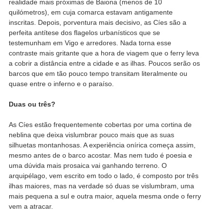
realidade mais próximas de Baiona (menos de 10
quilómetros), em cuja comarca estavam antigamente
inscritas. Depois, porventura mais decisivo, as Cíes são a
perfeita antítese dos flagelos urbanísticos que se
testemunham em Vigo e arredores. Nada torna esse
contraste mais gritante que a hora de viagem que o ferry leva
a cobrir a distância entre a cidade e as ilhas. Poucos serão os
barcos que em tão pouco tempo transitam literalmente ou
quase entre o inferno e o paraíso.
Duas ou três?
As Cíes estão frequentemente cobertas por uma cortina de
neblina que deixa vislumbrar pouco mais que as suas
silhuetas montanhosas. A experiência onírica começa assim,
mesmo antes de o barco acostar. Mas nem tudo é poesia e
uma dúvida mais prosaica vai ganhando terreno. O
arquipélago, vem escrito em todo o lado, é composto por três
ilhas maiores, mas na verdade só duas se vislumbram, uma
mais pequena a sul e outra maior, aquela mesma onde o ferry
vem a atracar.