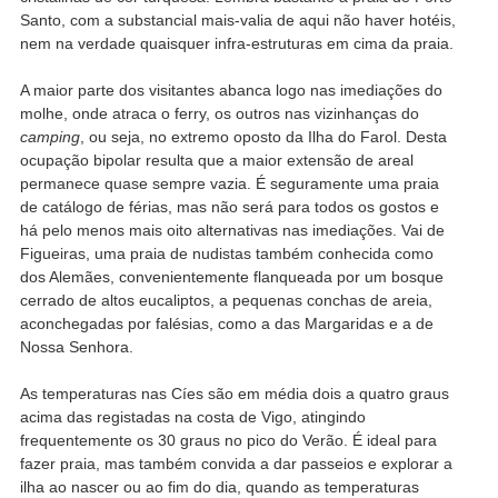
Santo, com a substancial mais-valia de aqui não haver hotéis,
nem na verdade quaisquer infra-estruturas em cima da praia.
A maior parte dos visitantes abanca logo nas imediações do
molhe, onde atraca o ferry, os outros nas vizinhanças do
camping
, ou seja, no extremo oposto da Ilha do Farol. Desta
ocupação bipolar resulta que a maior extensão de areal
permanece quase sempre vazia. É seguramente uma praia
de catálogo de férias, mas não será para todos os gostos e
há pelo menos mais oito alternativas nas imediações. Vai de
Figueiras, uma praia de nudistas também conhecida como
dos Alemães, convenientemente flanqueada por um bosque
cerrado de altos eucaliptos, a pequenas conchas de areia,
aconchegadas por falésias, como a das Margaridas e a de
Nossa Senhora.
As temperaturas nas Cíes são em média dois a quatro graus
acima das registadas na costa de Vigo, atingindo
frequentemente os 30 graus no pico do Verão. É ideal para
fazer praia, mas também convida a dar passeios e explorar a
ilha ao nascer ou ao fim do dia, quando as temperaturas