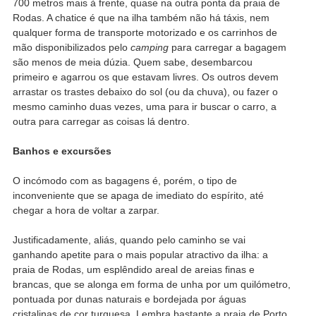
700 metros mais à frente, quase na outra ponta da praia de
Rodas. A chatice é que na ilha também não há táxis, nem
qualquer forma de transporte motorizado e os carrinhos de
mão disponibilizados pelo
camping
para carregar a bagagem
são menos de meia dúzia. Quem sabe, desembarcou
primeiro e agarrou os que estavam livres. Os outros devem
arrastar os trastes debaixo do sol (ou da chuva), ou fazer o
mesmo caminho duas vezes, uma para ir buscar o carro, a
outra para carregar as coisas lá dentro.
Banhos e excursões
O incómodo com as bagagens é, porém, o tipo de
inconveniente que se apaga de imediato do espírito, até
chegar a hora de voltar a zarpar.
Justificadamente, aliás, quando pelo caminho se vai
ganhando apetite para o mais popular atractivo da ilha: a
praia de Rodas, um esplêndido areal de areias finas e
brancas, que se alonga em forma de unha por um quilómetro,
pontuada por dunas naturais e bordejada por águas
cristalinas de cor turquesa. Lembra bastante a praia de Porto