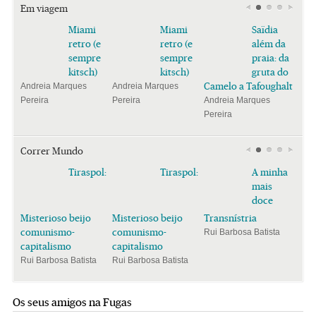
Em viagem
Miami
Miami
Saïdia
retro (e
retro (e
além da
sempre
sempre
praia: da
kitsch)
kitsch)
gruta do
Camelo a Tafoughalt
Andreia Marques
Andreia Marques
Pereira
Pereira
Andreia Marques
Pereira
Correr Mundo
Tiraspol:
Tiraspol:
A minha
mais
doce
Misterioso beijo
Misterioso beijo
Transnístria
comunismo-
comunismo-
Rui Barbosa Batista
capitalismo
capitalismo
Rui Barbosa Batista
Rui Barbosa Batista
Os seus amigos na Fugas