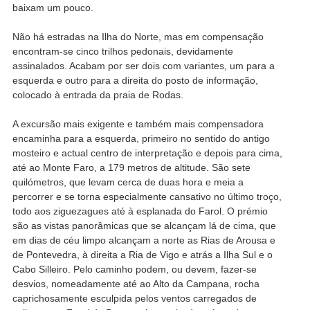
baixam um pouco.
Não há estradas na Ilha do Norte, mas em compensação
encontram-se cinco trilhos pedonais, devidamente
assinalados. Acabam por ser dois com variantes, um para a
esquerda e outro para a direita do posto de informação,
colocado à entrada da praia de Rodas.
A excursão mais exigente e também mais compensadora
encaminha para a esquerda, primeiro no sentido do antigo
mosteiro e actual centro de interpretação e depois para cima,
até ao Monte Faro, a 179 metros de altitude. São sete
quilómetros, que levam cerca de duas hora e meia a
percorrer e se torna especialmente cansativo no último troço,
todo aos ziguezagues até à esplanada do Farol. O prémio
são as vistas panorâmicas que se alcançam lá de cima, que
em dias de céu limpo alcançam a norte as Rias de Arousa e
de Pontevedra, à direita a Ria de Vigo e atrás a Ilha Sul e o
Cabo Silleiro. Pelo caminho podem, ou devem, fazer-se
desvios, nomeadamente até ao Alto da Campana, rocha
caprichosamente esculpida pelos ventos carregados de