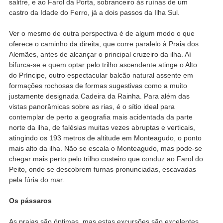
salitre, e ao Farol da Porta, sobranceiro às ruínas de um
castro da Idade do Ferro, já a dois passos da Ilha Sul.
Ver o mesmo de outra perspectiva é de algum modo o que
oferece o caminho da direita, que corre paralelo à Praia dos
Alemães, antes de alcançar o principal cruzeiro da ilha. Aí
bifurca-se e quem optar pelo trilho ascendente atinge o Alto
do Príncipe, outro espectacular balcão natural assente em
formações rochosas de formas sugestivas como a muito
justamente designada Cadeira da Rainha. Para além das
vistas panorâmicas sobre as rias, é o sítio ideal para
contemplar de perto a geografia mais acidentada da parte
norte da ilha, de falésias muitas vezes abruptas e verticais,
atingindo os 193 metros de altitude em Monteagudo, o ponto
mais alto da ilha. Não se escala o Monteagudo, mas pode-se
chegar mais perto pelo trilho costeiro que conduz ao Farol do
Peito, onde se descobrem furnas pronunciadas, escavadas
pela fúria do mar.
Os pássaros
As praias são óptimas, mas estas excursões são excelentes,