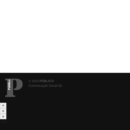
© 2026
PÚBLICO
Comunicação Social SA
×
×
×
--%>