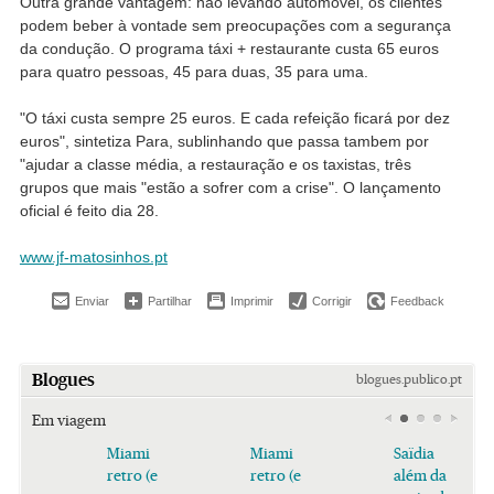
Outra grande vantagem: não levando automóvel, os clientes
podem beber à vontade sem preocupações com a segurança
da condução. O programa táxi + restaurante custa 65 euros
para quatro pessoas, 45 para duas, 35 para uma.
"O táxi custa sempre 25 euros. E cada refeição ficará por dez
euros", sintetiza Para, sublinhando que passa tambem por
"ajudar a classe média, a restauração e os taxistas, três
grupos que mais "estão a sofrer com a crise". O lançamento
oficial é feito dia 28.
www.jf-matosinhos.pt
Enviar
Partilhar
Imprimir
Corrigir
Feedback
Blogues
blogues.publico.pt
Em viagem
Miami
Miami
Saïdia
retro (e
retro (e
além da