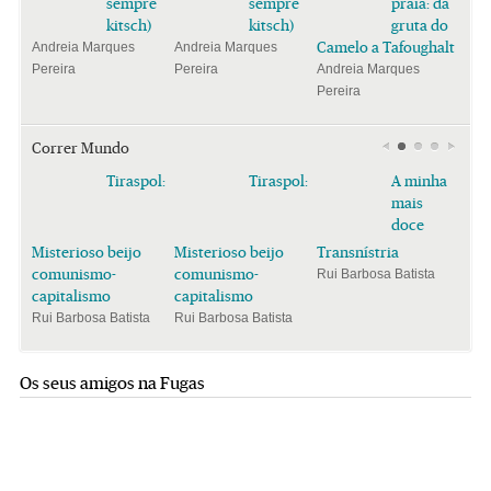
sempre
sempre
praia: da
kitsch)
kitsch)
gruta do
Camelo a Tafoughalt
Andreia Marques
Andreia Marques
Pereira
Pereira
Andreia Marques
Pereira
Correr Mundo
Tiraspol:
Tiraspol:
A minha
mais
doce
Misterioso beijo
Misterioso beijo
Transnístria
comunismo-
comunismo-
Rui Barbosa Batista
capitalismo
capitalismo
Rui Barbosa Batista
Rui Barbosa Batista
Os seus amigos na Fugas