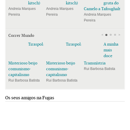
kitsch)
kitsch)
gruta do
Camelo a Tafoughalt
Andreia Marques
Andreia Marques
Pereira
Pereira
Andreia Marques
Pereira
Correr Mundo
Tiraspol:
Tiraspol:
A minha
mais
doce
Misterioso beijo
Misterioso beijo
Transnístria
comunismo-
comunismo-
Rui Barbosa Batista
capitalismo
capitalismo
Rui Barbosa Batista
Rui Barbosa Batista
Os seus amigos na Fugas