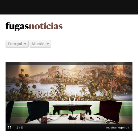
-
fugas
notícias
Portugal
Mundo
1 / 6
mostrar legenda
Restaurante The Yeatman
Paulo Pimenta