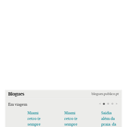
Blogues
blogues.publico.pt
Em viagem
Miami
Miami
Saïdia
retro (e
retro (e
além da
sempre
sempre
praia: da