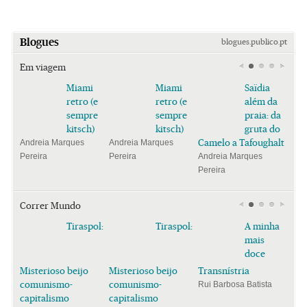
Blogues
blogues.publico.pt
Em viagem
Miami
Miami
Saïdia
retro (e
retro (e
além da
sempre
sempre
praia: da
kitsch)
kitsch)
gruta do
Camelo a Tafoughalt
Andreia Marques
Andreia Marques
Pereira
Pereira
Andreia Marques
Pereira
Correr Mundo
Tiraspol:
Tiraspol:
A minha
mais
doce
Misterioso beijo
Misterioso beijo
Transnístria
comunismo-
comunismo-
Rui Barbosa Batista
capitalismo
capitalismo