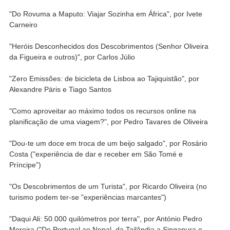
"Do Rovuma a Maputo: Viajar Sozinha em África", por Ivete
Carneiro
"Heróis Desconhecidos dos Descobrimentos (Senhor Oliveira
da Figueira e outros)", por Carlos Júlio
"Zero Emissões: de bicicleta de Lisboa ao Tajiquistão", por
Alexandre Páris e Tiago Santos
"Como aproveitar ao máximo todos os recursos online na
planificação de uma viagem?", por Pedro Tavares de Oliveira
"Dou-te um doce em troca de um beijo salgado", por Rosário
Costa ("experiência de dar e receber em São Tomé e
Príncipe")
"Os Descobrimentos de um Turista", por Ricardo Oliveira (no
turismo podem ter-se "experiências marcantes")
"Daqui Ali: 50.000 quilómetros por terra", por António Pedro
Moreira ("De Portugal ao Nepal, da Tailândia a Singapura e