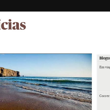
-
ícias
Blogu
Em vi
Corre