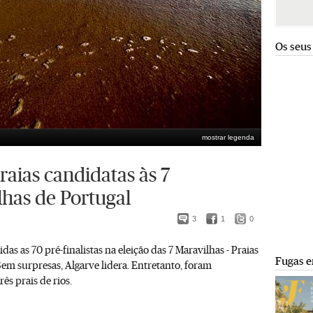
Os seus
mostrar legenda
r), candidata na categoria praia de uso desportivo
Miguel Manso
raias candidatas às 7
lhas de Portugal
3
1
0
das as 70 pré-finalistas na eleição das 7 Maravilhas - Praias
Fugas e
Sem surpresas, Algarve lidera. Entretanto, foram
rês prais de rios.