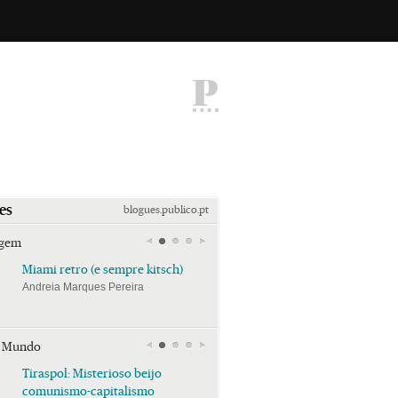
P
es
blogues.publico.pt
agem
Miami retro (e sempre kitsch)
Miami retro (e sempre k
Andreia Marques Pereira
Andreia Marques Pereira
r Mundo
Tiraspol: Misterioso beijo
Tiraspol: Misterioso bei
comunismo-capitalismo
comunismo-capitalism