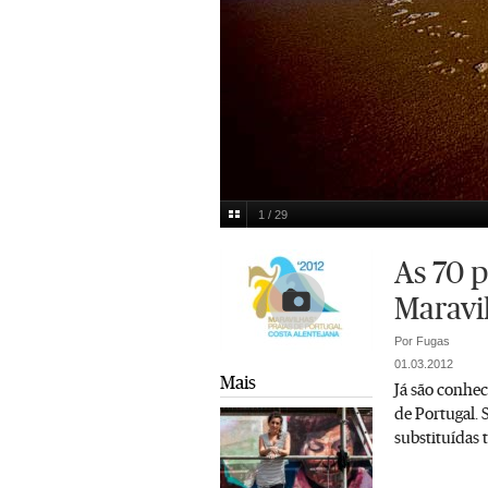
1 / 29
Algarve lidera nomeações. Aqui, Arrifana (Aljezu
Multimedia
As 70 p
Maravi
Por Fugas
01.03.2012
Mais
Já são conheci
de Portugal. 
substituídas t