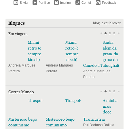
Enviar
Partilhar
Imprimir
Corrigir
Feedback
Blogues
blogues.publico.pt
Em viagem
Miami
Miami
Saïdia
retro (e
retro (e
além da
sempre
sempre
praia: da
kitsch)
kitsch)
gruta do
Camelo a Tafoughalt
Andreia Marques
Andreia Marques
Pereira
Pereira
Andreia Marques
Pereira
Correr Mundo
Tiraspol:
Tiraspol:
A minha
mais
doce
Misterioso beijo
Misterioso beijo
Transnístria
comunismo-
comunismo-
Rui Barbosa Batista