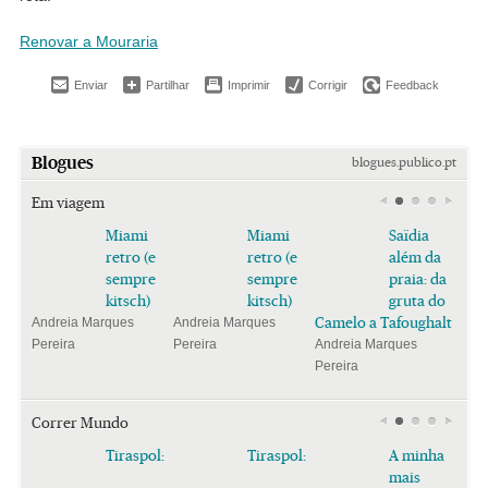
Renovar a Mouraria
Enviar
Partilhar
Imprimir
Corrigir
Feedback
Blogues
blogues.publico.pt
Em viagem
Miami
Miami
Saïdia
retro (e
retro (e
além da
sempre
sempre
praia: da
kitsch)
kitsch)
gruta do
Camelo a Tafoughalt
Andreia Marques
Andreia Marques
Pereira
Pereira
Andreia Marques
Pereira
Correr Mundo
Tiraspol:
Tiraspol:
A minha
mais