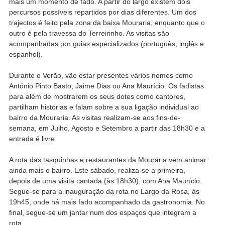
mais um momento de fado. A partir do largo existem dois
percursos possíveis repartidos por dias diferentes. Um dos
trajectos é feito pela zona da baixa Mouraria, enquanto que o
outro é pela travessa do Terreirinho. As visitas são
acompanhadas por guias especializados (português, inglês e
espanhol).
Durante o Verão, vão estar presentes vários nomes como
António Pinto Basto, Jaime Dias ou Ana Maurício. Os fadistas
para além de mostrarem os seus dotes como cantores,
partilham histórias e falam sobre a sua ligação individual ao
bairro da Mouraria. As visitas realizam-se aos fins-de-
semana, em Julho, Agosto e Setembro a partir das 18h30 e a
entrada é livre.
A rota das tasquinhas e restaurantes da Mouraria vem animar
ainda mais o bairro. Este sábado, realiza-se a primeira,
depois de uma visita cantada (às 18h30), com Ana Maurício.
Segue-se para a inauguração da rota no Largo da Rosa, às
19h45, onde há mais fado acompanhado da gastronomia. No
final, segue-se um jantar num dos espaços que integram a
rota.