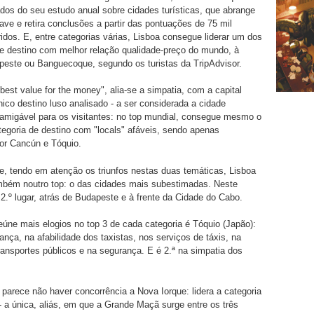
tados do seu estudo anual sobre cidades turísticas, que abrange
ave e retira conclusões a partir das pontuações de 75 mil
iridos. E, entre categorias várias, Lisboa consegue liderar um dos
de destino com melhor relação qualidade-preço do mundo, à
peste ou Banguecoque, segundo os turistas da TripAdvisor.
best value for the money", alia-se a simpatia, com a capital
nico destino luso analisado - a ser considerada a cidade
amigável para os visitantes: no top mundial, consegue mesmo o
ategoria de destino com "locals" afáveis, sendo apenas
or Cancún e Tóquio.
e, tendo em atenção os triunfos nestas duas temáticas, Lisboa
mbém noutro top: o das cidades mais subestimadas. Neste
2.º lugar, atrás de Budapeste e à frente da Cidade do Cabo.
eúne mais elogios no top 3 de cada categoria é Tóquio (Japão):
ança, na afabilidade dos taxistas, nos serviços de táxis, na
ransportes públicos e na segurança. E é 2.ª na simpatia dos
parece não haver concorrência a Nova Iorque: lidera a categoria
- a única, aliás, em que a Grande Maçã surge entre os três