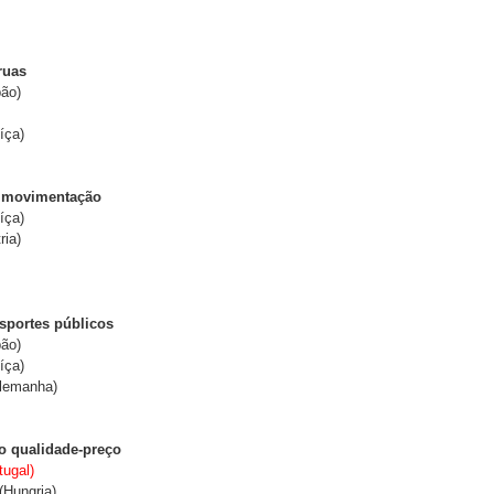
ruas
pão)
íça)
e movimentação
íça)
ria)
sportes públicos
pão)
íça)
Alemanha)
o qualidade-preço
tugal)
(Hungria)