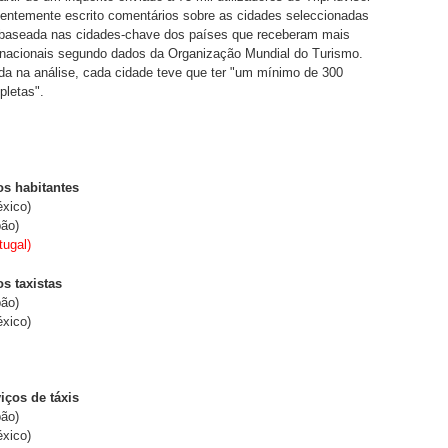
centemente escrito comentários sobre as cidades seleccionadas
 "baseada nas cidades-chave dos países que receberam mais
ernacionais segundo dados da Organização Mundial do Turismo.
ída na análise, cada cidade teve que ter "um mínimo de 300
pletas".
os habitantes
éxico)
pão)
tugal)
os taxistas
pão)
éxico)
iços de táxis
pão)
éxico)