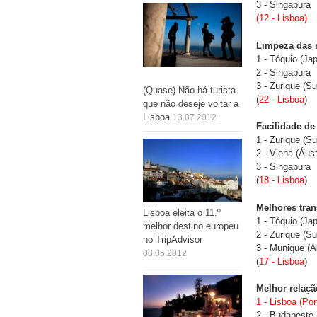
3 - Singapura
(12 - Lisboa)
Limpeza das 
1 - Tóquio (Ja
2 - Singapura
3 - Zurique (Su
(Quase) Não há turista
(
22 - Lisboa
)
que não deseje voltar a
Lisboa
13.07.2012
Facilidade d
1 - Zurique (Su
2 - Viena (Áust
3 - Singapura
(
18 - Lisboa
)
Melhores tran
Lisboa eleita o 11.º
1 - Tóquio (Ja
melhor destino europeu
2 - Zurique (Su
no TripAdvisor
3 - Munique (
08.05.2012
(
17 - Lisboa
)
Melhor relaçã
1 - Lisboa (Por
2 - Budapeste 