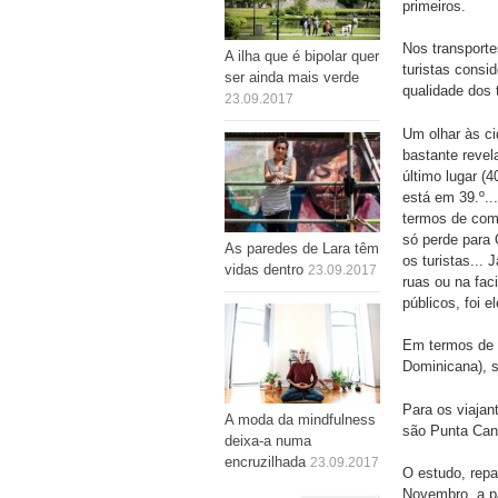
primeiros.
Nos transporte
A ilha que é bipolar quer
turistas consi
ser ainda mais verde
qualidade dos 
23.09.2017
Um olhar às c
bastante revel
último lugar (
está em 39.º..
termos de comp
só perde para 
As paredes de Lara têm
os turistas...
vidas dentro
23.09.2017
ruas ou na fac
públicos, foi e
Em termos de s
Dominicana), s
Para os viajan
A moda da mindfulness
são Punta Can
deixa-a numa
encruzilhada
23.09.2017
O estudo, repar
Novembro, a pa