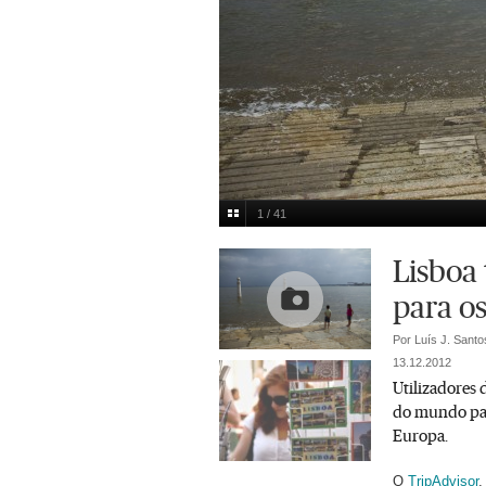
1 / 41
Cais das Colunas
Joana Freitas/Arquivo
Multimedia
Lisboa
para os
Por Luís J. Santo
13.12.2012
Utilizadores
do mundo para
Europa.
O
TripAdvisor
,