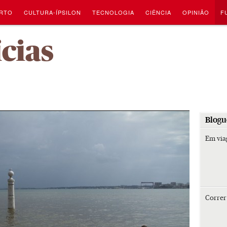
RTO
CULTURA-ÍPSILON
TECNOLOGIA
CIÊNCIA
OPINIÃO
F
-
ícias
Blogu
Em vi
Corre