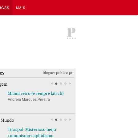
UGAS
MAIS
P
es
blogues.publico.pt
agem
Miami retro (e sempre kitsch)
Miami retro (e sempre k
Andreia Marques Pereira
Andreia Marques Pereira
r Mundo
Tiraspol: Misterioso beijo
Tiraspol: Misterioso bei
comunismo-capitalismo
comunismo-capitalism