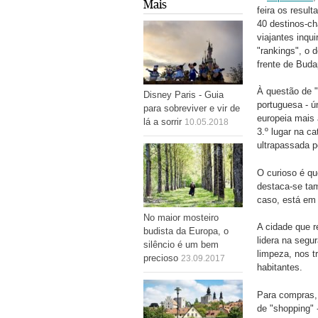
Mais
feira os resul
40 destinos-ch
viajantes inqu
"rankings", o 
frente de Buda
À questão de "
Disney Paris - Guia
portuguesa - ú
para sobreviver e vir de
europeia mais 
lá a sorrir
10.05.2018
3.º lugar na c
ultrapassada p
O curioso é qu
destaca-se ta
caso, está em 
No maior mosteiro
A cidade que r
budista da Europa, o
lidera na segur
silêncio é um bem
limpeza, nos t
precioso
23.09.2017
habitantes.
Para compras, 
de "shopping" 