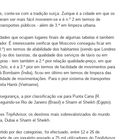
s, conte-se com a tradição suíça: Zurique é a cidade em que os
deram ser mais fácil moverem-se e é n.º 2 em termos de
transportes públicos - além de 3.ª em limpeza urbana.
idades que ocupam lugares finais de algumas tabelas é também
ador. É interessante verificar que Moscovo conseguiu ficar em
40.º) em termos de afabilidade dos habitantes (sendo que Londres
.) ou dos taxistas, da qualidade dos serviços de táxis ou em
ras - tem também a 2.ª pior relação qualidade-preço, em que
Oslo, e é a 3.ª pior em termos de facilidade de movimentos para
 Já Bombaim (Índia), ficou em último em termos de limpeza das
ilidade de movimentações. Para o pior sistema de transportes
leita Hanói (Vietname).
egurança, a pior classificação vai para Punta Cana (R.
eguindo-se Rio de Janeiro (Brasil) e Sharm el Sheikh (Egipto).
tes TripAdvisor, os destinos mais sobrevalorizados do mundo
a, Dubai e Sharm el Sheikh.
tido por dez categorias, foi efectuado, entre 12 e 26 de
rtir de um inquérito enviado a 75 mil utilizadores do TripAdvisor