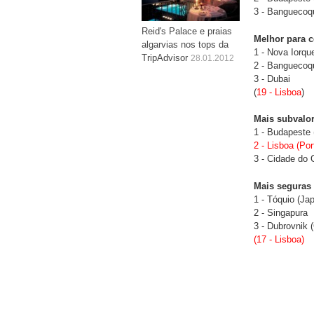
3 - Banguecoqu
Reid's Palace e praias
Melhor para 
algarvias nos tops da
1 - Nova Iorqu
TripAdvisor
28.01.2012
2 - Banguecoqu
3 - Dubai
(
19 - Lisboa
)
Mais subvalo
1 - Budapeste 
2 - Lisboa (Por
3 - Cidade do 
Mais seguras
1 - Tóquio (Ja
2 - Singapura
3 - Dubrovnik 
(17 - Lisboa)