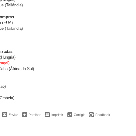
e (Tailândia)
compras
e (EUA)
e (Tailândia)
rizadas
(Hungria)
tugal)
Cabo (África do Sul)
pão)
(Croácia)
Enviar
Partilhar
Imprimir
Corrigir
Feedback