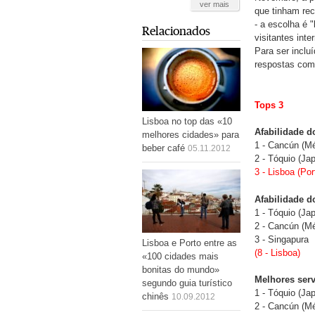
ver mais
que tinham re
- a escolha é
Relacionados
visitantes int
Para ser inclu
respostas com
Tops 3
Lisboa no top das «10
Afabilidade d
melhores cidades» para
1 - Cancún (M
beber café
05.11.2012
2 - Tóquio (Ja
3 - Lisboa (Por
Afabilidade d
1 - Tóquio (Ja
2 - Cancún (M
3 - Singapura
Lisboa e Porto entre as
(8 - Lisboa)
«100 cidades mais
bonitas do mundo»
Melhores serv
segundo guia turístico
1 - Tóquio (Ja
chinês
10.09.2012
2 - Cancún (M