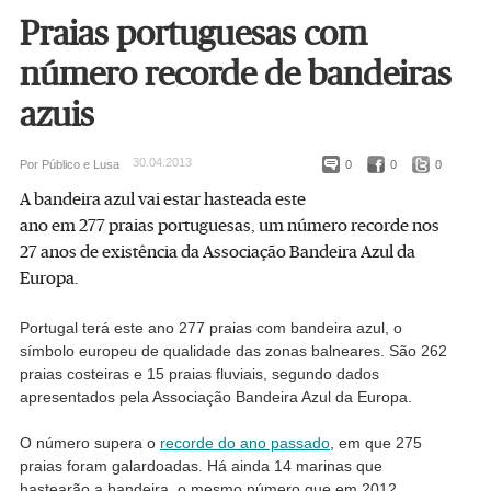
Praias portuguesas com
número recorde de bandeiras
azuis
30.04.2013
Por Público e Lusa
0
0
0
A bandeira azul vai estar hasteada este
ano em 277 praias portuguesas, um número recorde nos
27 anos de existência da Associação Bandeira Azul da
Europa.
Portugal terá este ano 277 praias com bandeira azul, o
símbolo europeu de qualidade das zonas balneares. São 262
praias costeiras e 15 praias fluviais, segundo dados
apresentados pela Associação Bandeira Azul da Europa.
O número supera o
recorde do ano passado
, em que 275
praias foram galardoadas. Há ainda 14 marinas que
hastearão a bandeira, o mesmo número que em 2012.