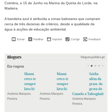
Coimbra, e 15 de Junho na Marina da Quinta do Lorde, na
Madeira.
A bandeira azul é atribuída a zonas balneares que cumpram
cerca de três dezenas de critérios, desde a qualidade da
água à acções de educação ambiental.
Enviar
Partilhar
Imprimir
Corrigir
Feedback
Blogues
blogues.publico.pt
Em viagem
Miami
Miami
Saïdia
retro (e
retro (e
além da
sempre
sempre
praia: da
kitsch)
kitsch)
gruta do
Camelo a Tafoughalt
Andreia Marques
Andreia Marques
Pereira
Pereira
Andreia Marques
Pereira