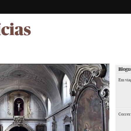
-
ícias
Blogu
Em vi
Corre