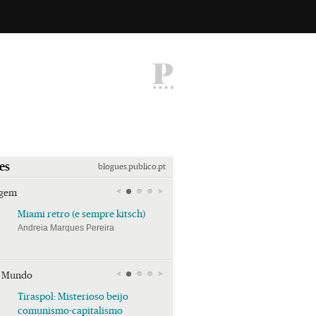
P
es
blogues.publico.pt
agem
Miami retro (e sempre kitsch)
Miami retro (e sempre k
Andreia Marques Pereira
Andreia Marques Pereira
r Mundo
Tiraspol: Misterioso beijo
Tiraspol: Misterioso bei
comunismo-capitalismo
comunismo-capitalism