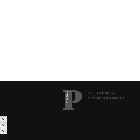
© 2026
PÚBLICO
Comunicação Social SA
×
×
×
--%>