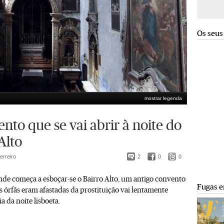
Os seus
mostrar legenda
nto que se vai abrir à noite do
Alto
erreiro
2
0
0
nde começa a esboçar-se o Bairro Alto, um antigo convento
Fugas e
órfãs eram afastadas da prostituição vai lentamente
a da noite lisboeta.