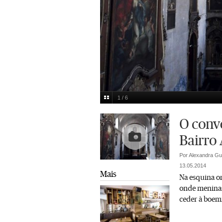
1 / 6
José Maria Ferreira
Multimedia
O conve
Bairro 
Por Alexandra Gu
13.05.2014
Mais
Na esquina o
onde meninas 
ceder à boemi