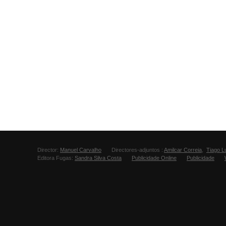
Director:
Manuel Carvalho
Directores-adjuntos :
Amilcar Correia
,
Tiago L
Editora Fugas:
Sandra Silva Costa
Publicidade Online
Publicidade