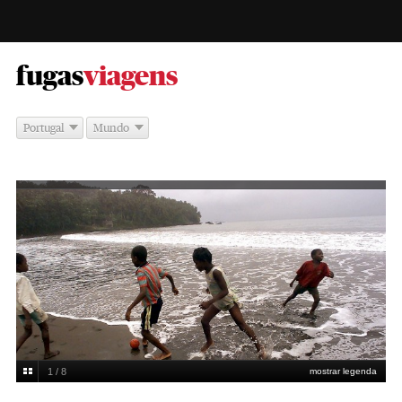
-
fugas
viagens
Portugal
Mundo
1 / 8
mostrar legenda
Daniel Rocha