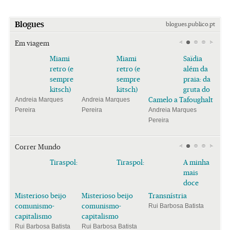
Blogues
blogues.publico.pt
Em viagem
Miami
Miami
Saïdia
retro (e
retro (e
além da
sempre
sempre
praia: da
kitsch)
kitsch)
gruta do
Camelo a Tafoughalt
Andreia Marques
Andreia Marques
Pereira
Pereira
Andreia Marques
Pereira
Correr Mundo
Tiraspol:
Tiraspol:
A minha
mais
doce
Misterioso beijo
Misterioso beijo
Transnístria
comunismo-
comunismo-
Rui Barbosa Batista
capitalismo
capitalismo
Rui Barbosa Batista
Rui Barbosa Batista