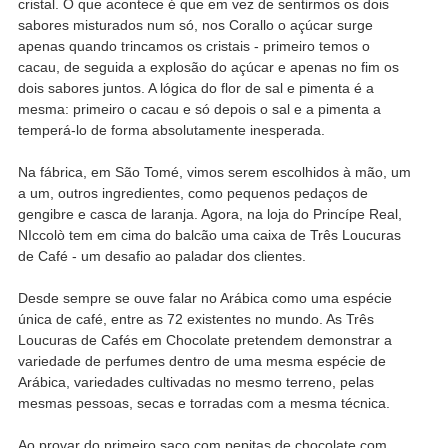
cristal. O que acontece é que em vez de sentirmos os dois
sabores misturados num só, nos Corallo o açúcar surge
apenas quando trincamos os cristais - primeiro temos o
cacau, de seguida a explosão do açúcar e apenas no fim os
dois sabores juntos. A lógica do flor de sal e pimenta é a
mesma: primeiro o cacau e só depois o sal e a pimenta a
temperá-lo de forma absolutamente inesperada.
Na fábrica, em São Tomé, vimos serem escolhidos à mão, um
a um, outros ingredientes, como pequenos pedaços de
gengibre e casca de laranja. Agora, na loja do Princípe Real,
NIccolò tem em cima do balcão uma caixa de Três Loucuras
de Café - um desafio ao paladar dos clientes.
Desde sempre se ouve falar no Arábica como uma espécie
única de café, entre as 72 existentes no mundo. As Três
Loucuras de Cafés em Chocolate pretendem demonstrar a
variedade de perfumes dentro de uma mesma espécie de
Arábica, variedades cultivadas no mesmo terreno, pelas
mesmas pessoas, secas e torradas com a mesma técnica.
Ao provar do primeiro saco com pepitas de chocolate com