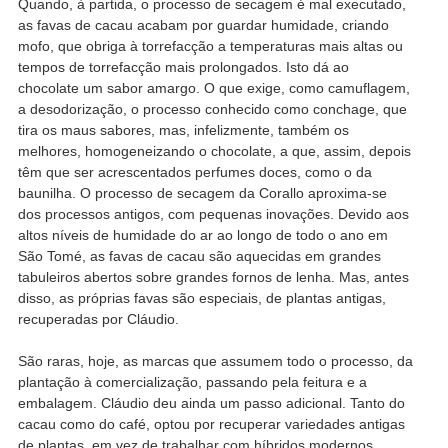
Quando, à partida, o processo de secagem é mal executado,
as favas de cacau acabam por guardar humidade, criando
mofo, que obriga à torrefacção a temperaturas mais altas ou
tempos de torrefacção mais prolongados. Isto dá ao
chocolate um sabor amargo. O que exige, como camuflagem,
a desodorização, o processo conhecido como conchage, que
tira os maus sabores, mas, infelizmente, também os
melhores, homogeneizando o chocolate, a que, assim, depois
têm que ser acrescentados perfumes doces, como o da
baunilha. O processo de secagem da Corallo aproxima-se
dos processos antigos, com pequenas inovações. Devido aos
altos níveis de humidade do ar ao longo de todo o ano em
São Tomé, as favas de cacau são aquecidas em grandes
tabuleiros abertos sobre grandes fornos de lenha. Mas, antes
disso, as próprias favas são especiais, de plantas antigas,
recuperadas por Cláudio.
São raras, hoje, as marcas que assumem todo o processo, da
plantação à comercialização, passando pela feitura e a
embalagem. Cláudio deu ainda um passo adicional. Tanto do
cacau como do café, optou por recuperar variedades antigas
de plantas, em vez de trabalhar com híbridos modernos,