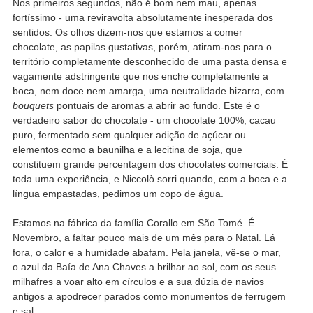
Nos primeiros segundos, não é bom nem mau, apenas
fortíssimo - uma reviravolta absolutamente inesperada dos
sentidos. Os olhos dizem-nos que estamos a comer
chocolate, as papilas gustativas, porém, atiram-nos para o
território completamente desconhecido de uma pasta densa e
vagamente adstringente que nos enche completamente a
boca, nem doce nem amarga, uma neutralidade bizarra, com
bouquets
pontuais de aromas a abrir ao fundo. Este é o
verdadeiro sabor do chocolate - um chocolate 100%, cacau
puro, fermentado sem qualquer adição de açúcar ou
elementos como a baunilha e a lecitina de soja, que
constituem grande percentagem dos chocolates comerciais. É
toda uma experiência, e Niccolò sorri quando, com a boca e a
língua empastadas, pedimos um copo de água.
Estamos na fábrica da família Corallo em São Tomé. É
Novembro, a faltar pouco mais de um mês para o Natal. Lá
fora, o calor e a humidade abafam. Pela janela, vê-se o mar,
o azul da Baía de Ana Chaves a brilhar ao sol, com os seus
milhafres a voar alto em círculos e a sua dúzia de navios
antigos a apodrecer parados como monumentos de ferrugem
e sal.