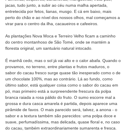
jacas, tudo junto, a subir ao céu numa malha apertada,
entretecida por fetos, lianas, musgo. E cá em baixo, mais
perto do chão e ao nível dos nossos olhos, mal começamos a
virar para o centro da ilha, cacaueiros e cafeeiros.
As plantações Nova Moca e Terreiro Velho ficam a caminho
do centro montanhoso de São Tomé, onde se mantém a
floresta original, um santuário natural intocado.
É manhã cedo, mas o sol já vai alto e o calor abafa. Quando o
provamos, no terreno, entre plantas e frutos maduros, o
sabor do cacau fresco surge quase tão inesperado como o de
um chocolate 100%, mas ao contrário. Lá ao fundo, como
último sabor, está qualquer coisa como o sabor do cacau em
pó, mas primeiro está a surpreendente frescura da polpa
branca raiada a rosa pálido do fruto. O sumo escorre mal a
grossa e dura casca amarela é partida, depois aparece uma
pirâmide de favos. O mais parecido será, talvez, a anona - o
sabor e a textura também são parecidos: uma polpa doce e
suave, perfumadíssima, mas delicada, quase floral e, no caso
do cacau, também extraordinariamente sumarenta e fresca.