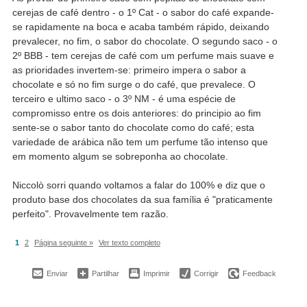
cerejas de café dentro - o 1º Cat - o sabor do café expande-
se rapidamente na boca e acaba também rápido, deixando
prevalecer, no fim, o sabor do chocolate. O segundo saco - o
2º BBB - tem cerejas de café com um perfume mais suave e
as prioridades invertem-se: primeiro impera o sabor a
chocolate e só no fim surge o do café, que prevalece. O
terceiro e ultimo saco - o 3º NM - é uma espécie de
compromisso entre os dois anteriores: do principio ao fim
sente-se o sabor tanto do chocolate como do café; esta
variedade de arábica não tem um perfume tão intenso que
em momento algum se sobreponha ao chocolate.
Niccolò sorri quando voltamos a falar do 100% e diz que o
produto base dos chocolates da sua família é "praticamente
perfeito". Provavelmente tem razão.
1
2
Página seguinte »
Ver texto completo
Enviar
Partilhar
Imprimir
Corrigir
Feedback