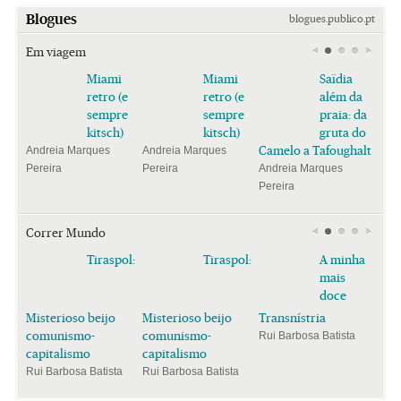
Blogues
blogues.publico.pt
Em viagem
Miami
Miami
Saïdia
retro (e
retro (e
além da
sempre
sempre
praia: da
kitsch)
kitsch)
gruta do
Camelo a Tafoughalt
Andreia Marques
Andreia Marques
Pereira
Pereira
Andreia Marques
Pereira
Correr Mundo
Tiraspol:
Tiraspol:
A minha
mais
doce
Misterioso beijo
Misterioso beijo
Transnístria
comunismo-
comunismo-
Rui Barbosa Batista
capitalismo
capitalismo
Rui Barbosa Batista
Rui Barbosa Batista