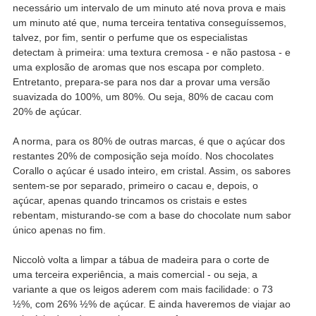
necessário um intervalo de um minuto até nova prova e mais
um minuto até que, numa terceira tentativa conseguíssemos,
talvez, por fim, sentir o perfume que os especialistas
detectam à primeira: uma textura cremosa - e não pastosa - e
uma explosão de aromas que nos escapa por completo.
Entretanto, prepara-se para nos dar a provar uma versão
suavizada do 100%, um 80%. Ou seja, 80% de cacau com
20% de açúcar.
A norma, para os 80% de outras marcas, é que o açúcar dos
restantes 20% de composição seja moído. Nos chocolates
Corallo o açúcar é usado inteiro, em cristal. Assim, os sabores
sentem-se por separado, primeiro o cacau e, depois, o
açúcar, apenas quando trincamos os cristais e estes
rebentam, misturando-se com a base do chocolate num sabor
único apenas no fim.
Niccolò volta a limpar a tábua de madeira para o corte de
uma terceira experiência, a mais comercial - ou seja, a
variante a que os leigos aderem com mais facilidade: o 73
½%, com 26% ½% de açúcar. E ainda haveremos de viajar ao