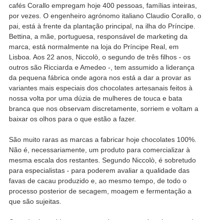
cafés Corallo empregam hoje 400 pessoas, famílias inteiras,
por vezes. O engenheiro agrónomo italiano Claudio Corallo, o
pai, está à frente da plantação principal, na ilha do Príncipe.
Bettina, a mãe, portuguesa, responsável de marketing da
marca, está normalmente na loja do Príncipe Real, em
Lisboa. Aos 22 anos, Niccolò, o segundo de três filhos - os
outros são Ricciarda e Amedeo -, tem assumido a liderança
da pequena fábrica onde agora nos está a dar a provar as
variantes mais especiais dos chocolates artesanais feitos à
nossa volta por uma dúzia de mulheres de touca e bata
branca que nos observam discretamente, sorriem e voltam a
baixar os olhos para o que estão a fazer.
São muito raras as marcas a fabricar hoje chocolates 100%.
Não é, necessariamente, um produto para comercializar à
mesma escala dos restantes. Segundo Niccolò, é sobretudo
para especialistas - para poderem avaliar a qualidade das
favas de cacau produzido e, ao mesmo tempo, de todo o
processo posterior de secagem, moagem e fermentação a
que são sujeitas.