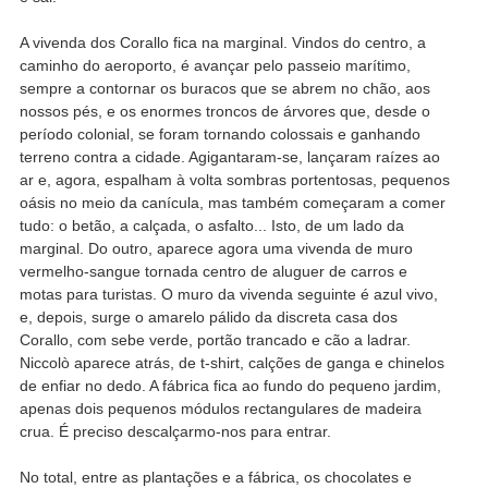
A vivenda dos Corallo fica na marginal. Vindos do centro, a
caminho do aeroporto, é avançar pelo passeio marítimo,
sempre a contornar os buracos que se abrem no chão, aos
nossos pés, e os enormes troncos de árvores que, desde o
período colonial, se foram tornando colossais e ganhando
terreno contra a cidade. Agigantaram-se, lançaram raízes ao
ar e, agora, espalham à volta sombras portentosas, pequenos
oásis no meio da canícula, mas também começaram a comer
tudo: o betão, a calçada, o asfalto... Isto, de um lado da
marginal. Do outro, aparece agora uma vivenda de muro
vermelho-sangue tornada centro de aluguer de carros e
motas para turistas. O muro da vivenda seguinte é azul vivo,
e, depois, surge o amarelo pálido da discreta casa dos
Corallo, com sebe verde, portão trancado e cão a ladrar.
Niccolò aparece atrás, de t-shirt, calções de ganga e chinelos
de enfiar no dedo. A fábrica fica ao fundo do pequeno jardim,
apenas dois pequenos módulos rectangulares de madeira
crua. É preciso descalçarmo-nos para entrar.
No total, entre as plantações e a fábrica, os chocolates e