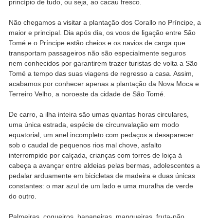
princípio de tudo, ou seja, ao cacau fresco.
Não chegamos a visitar a plantação dos Corallo no Príncipe, a
maior e principal. Dia após dia, os voos de ligação entre São
Tomé e o Príncipe estão cheios e os navios de carga que
transportam passageiros não são especialmente seguros
nem conhecidos por garantirem trazer turistas de volta a São
Tomé a tempo das suas viagens de regresso a casa. Assim,
acabamos por conhecer apenas a plantação da Nova Moca e
Terreiro Velho, a noroeste da cidade de São Tomé.
De carro, a ilha inteira são umas quantas horas circulares,
uma única estrada, espécie de circunvalação em modo
equatorial, um anel incompleto com pedaços a desaparecer
sob o caudal de pequenos rios mal chove, asfalto
interrompido por calçada, crianças com torres de loiça à
cabeça a avançar entre aldeias pelas bermas, adolescentes a
pedalar arduamente em bicicletas de madeira e duas únicas
constantes: o mar azul de um lado e uma muralha de verde
do outro.
Palmeiras, coqueiros, bananeiras, mangueiras, fruta-pão,