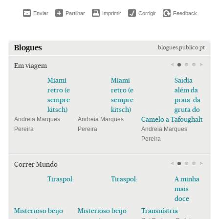
Enviar
Partilhar
Imprimir
Corrigir
Feedback
Blogues
blogues.publico.pt
Em viagem
Miami
Miami
Saïdia
retro (e
retro (e
além da
sempre
sempre
praia: da
kitsch)
kitsch)
gruta do
Camelo a Tafoughalt
Andreia Marques
Andreia Marques
Pereira
Pereira
Andreia Marques
Pereira
Correr Mundo
Tiraspol:
Tiraspol:
A minha
mais
doce
Misterioso beijo
Misterioso beijo
Transnístria