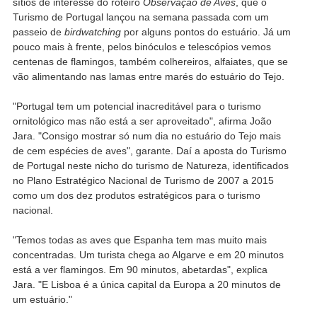
sítios de interesse do roteiro
Observação de Aves
, que o
Turismo de Portugal lançou na semana passada com um
passeio de
birdwatching
por alguns pontos do estuário. Já um
pouco mais à frente, pelos binóculos e telescópios vemos
centenas de flamingos, também colhereiros, alfaiates, que se
vão alimentando nas lamas entre marés do estuário do Tejo.
"Portugal tem um potencial inacreditável para o turismo
ornitológico mas não está a ser aproveitado", afirma João
Jara. "Consigo mostrar só num dia no estuário do Tejo mais
de cem espécies de aves", garante. Daí a aposta do Turismo
de Portugal neste nicho do turismo de Natureza, identificados
no Plano Estratégico Nacional de Turismo de 2007 a 2015
como um dos dez produtos estratégicos para o turismo
nacional.
"Temos todas as aves que Espanha tem mas muito mais
concentradas. Um turista chega ao Algarve e em 20 minutos
está a ver flamingos. Em 90 minutos, abetardas", explica
Jara. "E Lisboa é a única capital da Europa a 20 minutos de
um estuário."