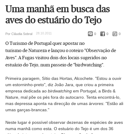
Uma manhã em busca das
aves do estuário do Tejo
28.10.2011
Por Cláudia Sobral
0
0
0
O Turismo de Portugal quer apostar no
turismo de Natureza e lançou o roteiro "Observação de
Aves". A Fugas visitou dois dos locais sugeridos no
estuário do Tejo, num passeio de "birdwatching".
Primeira paragem, Sítio das Hortas, Alcochete. "Estou a ouvir
um estorninho-preto", diz João Jara, que criou a primeira
empresa dedicada ao
birdwatching
em Portugal, a Birds &
Nature, mal põe os pés fora do autocarro. Tenta encontrá-lo,
mas depressa aponta na direcção de umas árvores: "Estão ali
umas garças-brancas."
Neste lugar é possível observar dezenas de espécies de aves
numa manhã como esta. O estuário do Tejo é um dos 36