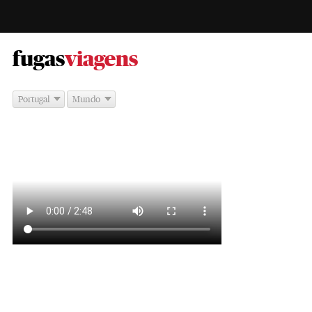
-
fugas
viagens
Portugal
Mundo