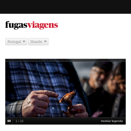
-
fugas
viagens
Portugal
Mundo
1 / 16
mostrar legenda
Helena Colaço Salazar