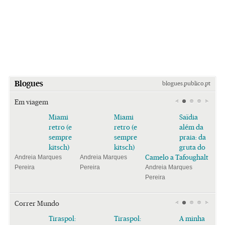
Blogues
blogues.publico.pt
Em viagem
Miami
Miami
Saïdia
retro (e
retro (e
além da
sempre
sempre
praia: da
kitsch)
kitsch)
gruta do
Camelo a Tafoughalt
Andreia Marques
Andreia Marques
Pereira
Pereira
Andreia Marques
Pereira
Correr Mundo
Tiraspol:
Tiraspol:
A minha