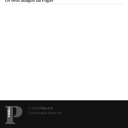
Os seus amigos na Fugas
© 2026
PÚBLICO
Comunicação Social SA