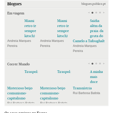
Blogues
blogues.publico.pt
Em viagem
Miami
Miami
Saïdia
retro (e
retro (e
além da
sempre
sempre
praia: da
kitsch)
kitsch)
gruta do
Camelo a Tafoughalt
Andreia Marques
Andreia Marques
Pereira
Pereira
Andreia Marques
Pereira
Correr Mundo
Tiraspol:
Tiraspol:
A minha
mais
doce
Misterioso beijo
Misterioso beijo
Transnístria
comunismo-
comunismo-
Rui Barbosa Batista
capitalismo
capitalismo
Rui Barbosa Batista
Rui Barbosa Batista