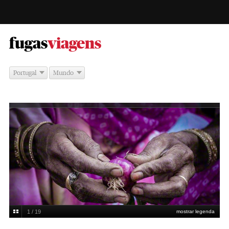
-
fugas
viagens
Portugal
Mundo
1 / 19
mostrar legenda
Best Single Image in a Portfolio - Journeys: Menção honrosa para Carlos
Esteves (Portugal)
Carlos Esteves/www.tpoty.com