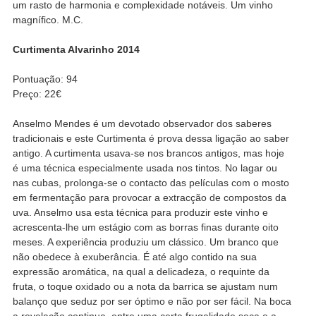
um rasto de harmonia e complexidade notáveis. Um vinho
magnífico. M.C.
Curtimenta Alvarinho 2014
Pontuação: 94
Preço: 22€
Anselmo Mendes é um devotado observador dos saberes
tradicionais e este Curtimenta é prova dessa ligação ao saber
antigo. A curtimenta usava-se nos brancos antigos, mas hoje
é uma técnica especialmente usada nos tintos. No lagar ou
nas cubas, prolonga-se o contacto das películas com o mosto
em fermentação para provocar a extracção de compostos da
uva. Anselmo usa esta técnica para produzir este vinho e
acrescenta-lhe um estágio com as borras finas durante oito
meses. A experiência produziu um clássico. Um branco que
não obedece à exuberância. É até algo contido na sua
expressão aromática, na qual a delicadeza, o requinte da
fruta, o toque oxidado ou a nota da barrica se ajustam num
balanço que seduz por ser óptimo e não por ser fácil. Na boca
a revelação continua, entre uma certa frugalidade seca e a