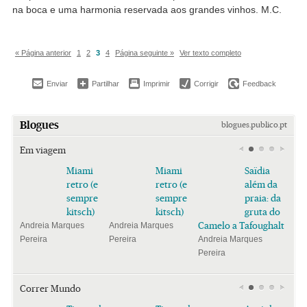
na boca e uma harmonia reservada aos grandes vinhos. M.C.
« Página anterior
1
2
3
4
Página seguinte »
Ver texto completo
Enviar
Partilhar
Imprimir
Corrigir
Feedback
Blogues
blogues.publico.pt
Em viagem
Miami
Miami
Saïdia
retro (e
retro (e
além da
sempre
sempre
praia: da
kitsch)
kitsch)
gruta do
Camelo a Tafoughalt
Andreia Marques
Andreia Marques
Pereira
Pereira
Andreia Marques
Pereira
Correr Mundo