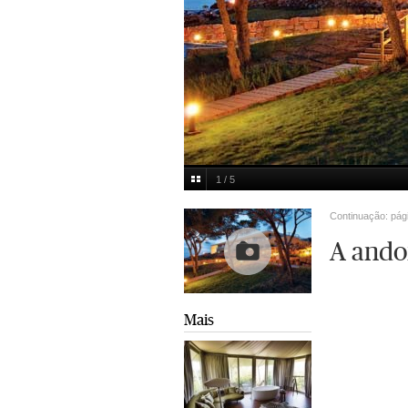
1 / 5
Multimedia
Continuação: pág
A andor
Mais