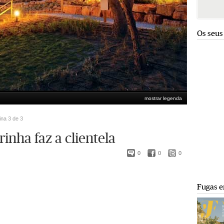
Os seus
mostrar legenda
ina 3 de 3
inha faz a clientela
0
0
0
Fugas e