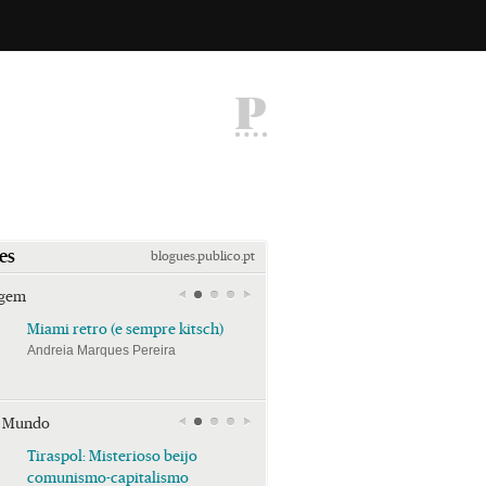
P
es
blogues.publico.pt
agem
Miami retro (e sempre kitsch)
Miami retro (e sempre k
Andreia Marques Pereira
Andreia Marques Pereira
r Mundo
Tiraspol: Misterioso beijo
Tiraspol: Misterioso bei
comunismo-capitalismo
comunismo-capitalism