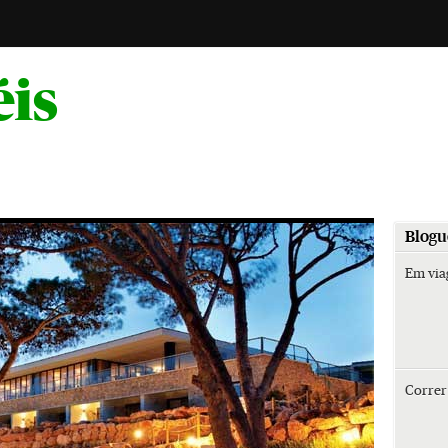
-
éis
Blogu
Em vi
Corre