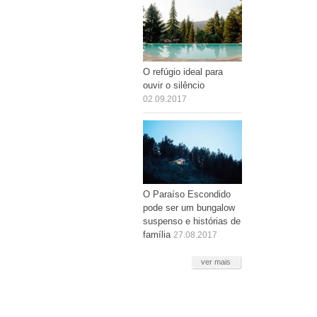
O refúgio ideal para
ouvir o silêncio
02.09.2017
O Paraíso Escondido
pode ser um bungalow
suspenso e histórias de
família
27.08.2017
ver mais