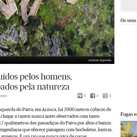
Os seus
mostrar legenda
uídos pelos homens,
ados pela natureza
veira
5
0
0
querda do Paiva, em Arouca, há 2000 metros cúbicos de
Fugas e
 chegar a cantos nunca antes observados com tanto
8,7 quilómetros dos passadiços do Paiva por altos e baixos.
ngenharia que oferece paisagens com borboletas, lontras,
o, amieiros. E um rio que nunca pára de correr.