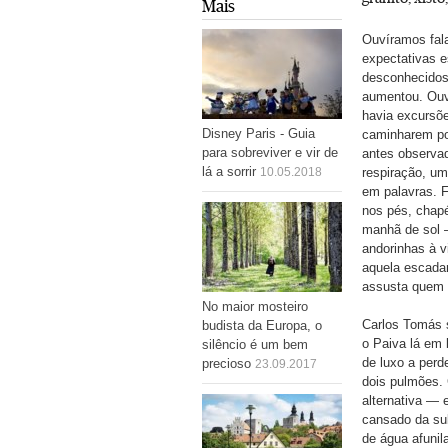
Mais
Ouvíramos fala
expectativas 
desconhecidos
aumentou. Ouvi
havia excursõ
Disney Paris - Guia
caminharem por
para sobreviver e vir de
antes observad
lá a sorrir
respiração, um
10.05.2018
em palavras. F
nos pés, chapé
manhã de sol 
andorinhas à v
aquela escadar
assusta quem 
No maior mosteiro
Carlos Tomás s
budista da Europa, o
o Paiva lá em 
silêncio é um bem
de luxo a perd
precioso
23.09.2017
dois pulmões.
alternativa — 
cansado da sub
de água afunil