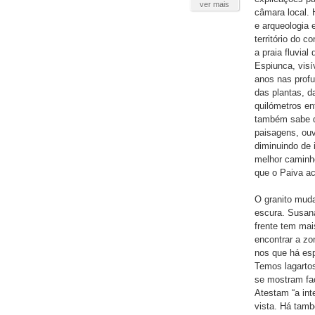
ver mais
câmara local. 
e arqueologia 
território do 
a praia fluvial
Espiunca, visí
anos nas prof
das plantas, d
quilómetros en
também sabe qu
paisagens, ouv
diminuindo de i
melhor caminh
que o Paiva 
O granito muda
escura. Susana
frente tem mai
encontrar a zo
nos que há esp
Temos lagartos
se mostram fa
Atestam “a int
vista. Há tamb