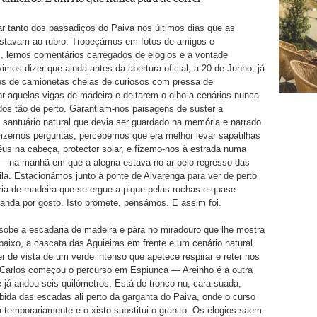
r tanto dos passadiços do Paiva nos últimos dias que as
estavam ao rubro. Tropeçámos em fotos de amigos e
, lemos comentários carregados de elogios e a vontade
mos dizer que ainda antes da abertura oficial, a 20 de Junho, já
es de camionetas cheias de curiosos com pressa de
 aquelas vigas de madeira e deitarem o olho a cenários nunca
os tão de perto. Garantiam-nos paisagens de suster a
 santuário natural que devia ser guardado na memória e narrado
izemos perguntas, percebemos que era melhor levar sapatilhas
us na cabeça, protector solar, e fizemo-nos à estrada numa
— na manhã em que a alegria estava no ar pelo regresso das
ila. Estacionámos junto à ponte de Alvarenga para ver de perto
ia de madeira que se ergue a pique pelas rochas e quase
anda por gosto. Isto promete, pensámos. E assim foi.
obe a escadaria de madeira e pára no miradouro que lhe mostra
baixo, a cascata das Aguieiras em frente e um cenário natural
er de vista de um verde intenso que apetece respirar e reter nos
 Carlos começou o percurso em Espiunca — Areinho é a outra
e já andou seis quilómetros. Está de tronco nu, cara suada,
ida das escadas ali perto da garganta do Paiva, onde o curso
a temporariamente e o xisto substitui o granito. Os elogios saem-