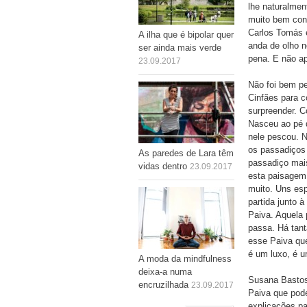
lhe naturalmen
muito bem cons
Carlos Tomás é
A ilha que é bipolar quer
anda de olho n
ser ainda mais verde
pena. E não ap
23.09.2017
Não foi bem pe
Cinfães para c
surpreender. C
Nasceu ao pé d
nele pescou. 
os passadiços 
As paredes de Lara têm
passadiço mais
vidas dentro
23.09.2017
esta paisagem.
muito. Uns esp
partida junto
Paiva. Aquela 
passa. Há tant
esse Paiva que
é um luxo, é u
A moda da mindfulness
deixa-a numa
Susana Bastos
encruzilhada
23.09.2017
Paiva que pod
explicações p