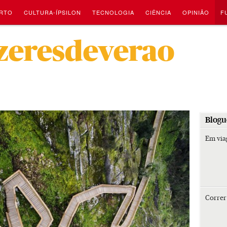
RTO
CULTURA-ÍPSILON
TECNOLOGIA
CIÊNCIA
OPINIÃO
F
-
zeresdeverao
Blogu
Em vi
Corre