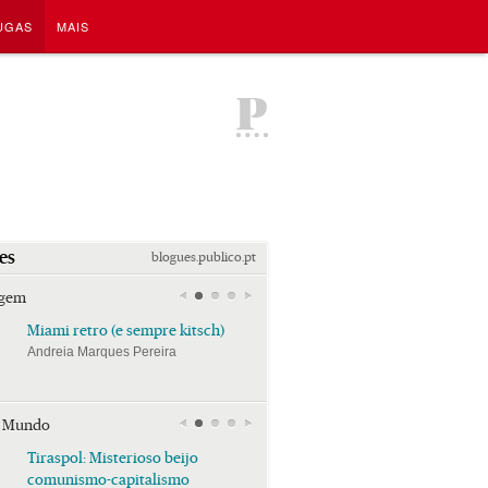
UGAS
MAIS
P
es
blogues.publico.pt
agem
Miami retro (e sempre kitsch)
Miami retro (e sempre k
Andreia Marques Pereira
Andreia Marques Pereira
r Mundo
Tiraspol: Misterioso beijo
Tiraspol: Misterioso bei
comunismo-capitalismo
comunismo-capitalism