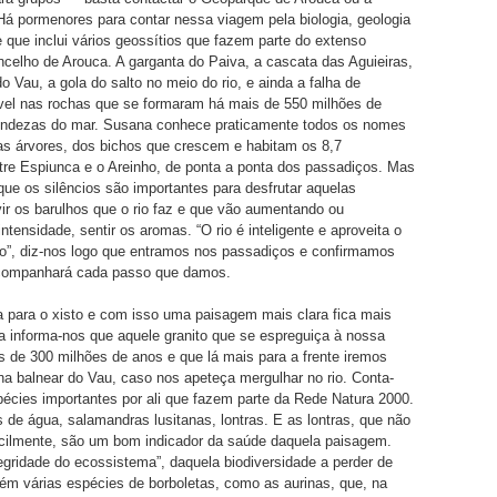
Há pormenores para contar nessa viagem pela biologia, geologia
e que inclui vários geossítios que fazem parte do extenso
concelho de Arouca. A garganta do Paiva, a cascata das Aguieiras,
 do Vau, a gola do salto no meio do rio, e ainda a falha de
vel nas rochas que se formaram há mais de 550 milhões de
undezas do mar. Susana conhece praticamente todos os nomes
as árvores, dos bichos que crescem e habitam os 8,7
tre Espiunca e o Areinho, de ponta a ponta dos passadiços. Mas
e os silêncios são importantes para desfrutar aquelas
ir os barulhos que o rio faz e que vão aumentando ou
ntensidade, sentir os aromas. “O rio é inteligente e aproveita o
o”, diz-nos logo que entramos nos passadiços e confirmamos
acompanhará cada passo que damos.
 para o xisto e com isso uma paisagem mais clara fica mais
 informa-nos que aquele granito que se espreguiça à nossa
s de 300 milhões de anos e que lá mais para a frente iremos
na balnear do Vau, caso nos apeteça mergulhar no rio. Conta-
écies importantes por ali que fazem parte da Rede Natura 2000.
 de água, salamandras lusitanas, lontras. E as lontras, que não
cilmente, são um bom indicador da saúde daquela paisagem.
egridade do ecossistema”, daquela biodiversidade a perder de
ém várias espécies de borboletas, como as aurinas, que, na