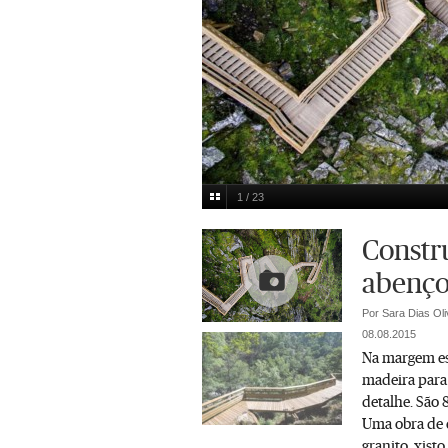
1 / 23
Nelson Garrido
Multimedia
Constr
abenço
Por Sara Dias Oli
08.08.2015
Na margem es
madeira para
detalhe. São 
Uma obra de e
granito, xist