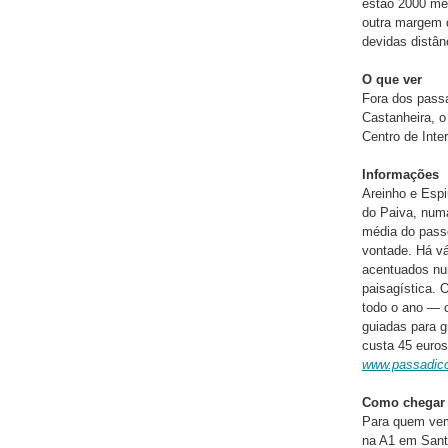
estão 2000 me
outra margem 
devidas distân
O que ver
Fora dos passa
Castanheira, o
Centro de Inte
Informações
Areinho e Espi
do Paiva, numa
média do pass
vontade. Há vá
acentuados num
paisagística. 
todo o ano — c
guiadas para g
custa 45 euros
www.passadic
Como chegar
Para quem vem 
na A1 em Santa