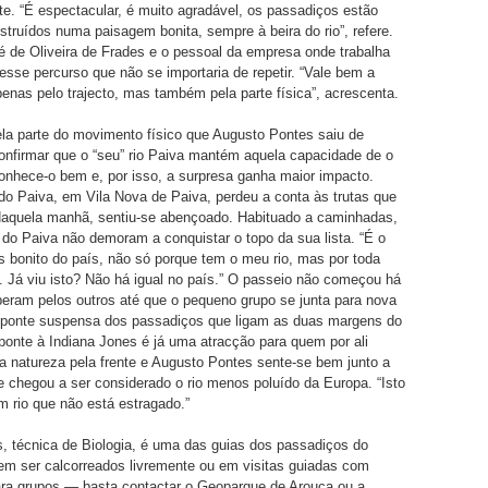
te. “É espectacular, é muito agradável, os passadiços estão
truídos numa paisagem bonita, sempre à beira do rio”, refere.
 de Oliveira de Frades e o pessoal da empresa onde trabalha
esse percurso que não se importaria de repetir. “Vale bem a
enas pelo trajecto, mas também pela parte física”, acrescenta.
la parte do movimento físico que Augusto Pontes saiu de
onfirmar que o “seu” rio Paiva mantém aquela capacidade de o
onhece-o bem e, por isso, a surpresa ganha maior impacto.
o Paiva, em Vila Nova de Paiva, perdeu a conta às trutas que
Naquela manhã, sentiu-se abençoado. Habituado a caminhadas,
do Paiva não demoram a conquistar o topo da sua lista. “É o
 bonito do país, não só porque tem o meu rio, mas por toda
 Já viu isto? Não há igual no país.” O passeio não começou há
eram pelos outros até que o pequeno grupo se junta para nova
 à ponte suspensa dos passadiços que ligam as duas margens do
ponte à Indiana Jones é já uma atracção para quem por ali
a natureza pela frente e Augusto Pontes sente-se bem junto a
 chegou a ser considerado o rio menos poluído da Europa. “Isto
m rio que não está estragado.”
, técnica de Biologia, é uma das guias dos passadiços do
em ser calcorreados livremente ou em visitas guiadas com
ara grupos — basta contactar o Geoparque de Arouca ou a