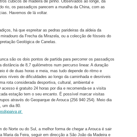
tros cúbicos de madeira de pinho. Observados ao longe, da
do rio, os passadiços parecem a muralha da China, com as
cias. Havemos de lá voltar.
diços, há que espreitar as pedras parideiras da aldeia da
 miradouro da Frecha da Mirazela, ou a colecção de fósseis do
rpretação Geológica de Canelas.
unca são os dois pontos de partida para percorrer os passadiços
 distância de 8,7 quilómetros num percurso linear. A duração
eio é de duas horas e meia, mas tudo depende do ritmo e
rios níveis de dificuldades ao longo da caminhada e desníveis
a rota considerada desportiva, cultural, ambiental e
O acesso é gratuito 24 horas por dia e recomenda-se a visita
ada estação tem o seu encanto. É possível marcar visitas
rupos através do Geoparque de Arouca (256 940 254). Meio dia
, um dia 80.
osdopaiva.pt
do Norte ou do Sul, a melhor forma de chegar a Arouca é sair
 Maria da Feira, seguir em direcção a São João da Madeira e