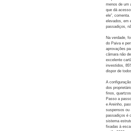
menos de um an
que dá acesso 
ele”, comenta.
elevados, em 
passadiços, n
Na verdade, fo
do Paiva e per
aprovações par
câmara não des
excelente cart
investidos, 85
dispor de todo
A configuração
dos proprietár
finos, quartzo
Passo a passo,
e Areinho, pas
suspensos ou 
passadiços é c
sistema estrut
fixadas à esc