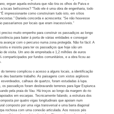
o, erguer aquela estrutura que não tira os olhos do Paiva e
a locais belíssimos? “Todo ele é uma obra de engenharia, todo
 “É impressionante como construíram tudo isto, em sítios
encostas.” Daniela concorda e acrescenta: “Se não houvesse
ão passaríamos por locais que eram inacessíveis.”
i preciso muito empenho para construir os passadiços ao longo
sistência para bater à porta de várias entidades e conseguir
a avançar com o percurso numa zona protegida. Não foi fácil. A
istiu e insistiu para ter os passadiços que hoje são um
ão de visita. Um ano de empreitada e 1,2 milhões de euros
% comparticipados por fundos comunitários, e a obra ficou ao
s.
 do terreno complicou o acesso a alguns locais, a identificação
ios deu bastante trabalho. As paisagens com xistos argilosos
s esverdeados, calhaus de quartzo, foram estudadas à lupa.
 os passadiços foram desbravando terrenos para ligar Espiunca
sando pela praia do Vau. Há troços ao longo da margem do rio
apoiados em escarpas. Tecnicamente falando, a estrutura dos
omposta por quatro vigas longitudinais que apoiam num
ural composto por uma viga transversal e uma barra diagonal
arpa rochosa com uma conexão articulada. Aos nossos pés