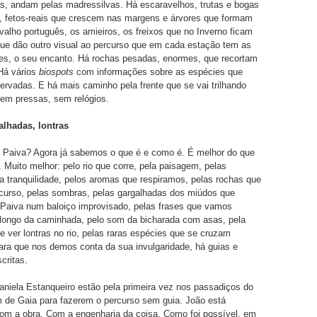
as, andam pelas madressilvas. Há escaravelhos, trutas e bogas
o, fetos-reais que crescem nas margens e árvores que formam
rvalho português, os amieiros, os freixos que no Inverno ficam
ue dão outro visual ao percurso que em cada estação tem as
des, o seu encanto. Há rochas pesadas, enormes, que recortam
Há vários
biospots
com informações sobre as espécies que
rvadas. E há mais caminho pela frente que se vai trilhando
em pressas, sem relógios.
lhadas, lontras
 Paiva? Agora já sabemos o que é e como é. É melhor do que
Muito melhor: pelo rio que corre, pela paisagem, pelas
la tranquilidade, pelos aromas que respiramos, pelas rochas que
rcurso, pelas sombras, pelas gargalhadas dos miúdos que
Paiva num baloiço improvisado, pelas frases que vamos
longo da caminhada, pelo som da bicharada com asas, pela
de ver lontras no rio, pelas raras espécies que se cruzam
ra que nos demos conta da sua invulgaridade, há guias e
critas.
aniela Estanqueiro estão pela primeira vez nos passadiços do
 de Gaia para fazerem o percurso sem guia. João está
om a obra. Com a engenharia da coisa. Como foi possível, em