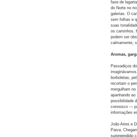
fase de lagart
do Norte no ri
galerias. O ca
sem folhas e q
suas tonalida
os caminhos. 
podem ser obse
calmamente, s
Aromas, garga
Passadiços do
imaginávamos. 
borboletas, pe
recortam o pe
mergulham no 
apanhando ao 
possibilidade 
connosco — pa
informações es
João Aires e D
Paiva. Chegam
surpreendido c