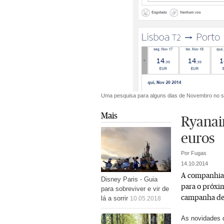
Uma pesquisa para alguns dias de Novembro no si
Mais
Ryanai
euros
Por Fugas
14.10.2014
A companhia a
Disney Paris - Guia
para o próxi
para sobreviver e vir de
campanha de l
lá a sorrir
10.05.2018
As novidades 