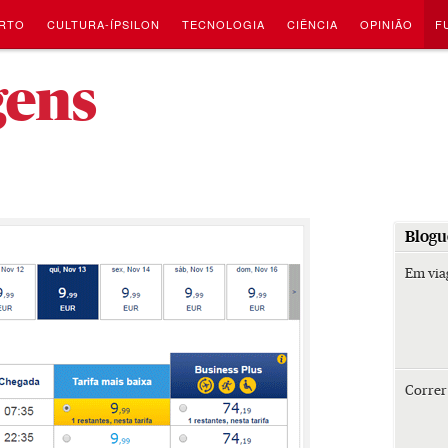
RTO
CULTURA-ÍPSILON
TECNOLOGIA
CIÊNCIA
OPINIÃO
F
-
gens
Blogu
Em vi
Corre