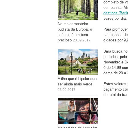
completo de vo
companhia, Mi
destinos (Berl
vezes por dia.
No maior mosteiro
budista da Europa, o
Para promover
silêncio é um bem
campanhas de a
precioso
cidades por 9,
23.09.2017
Uma busca n
períodos, pelo
Novembro e De
é de 14,99 eur
cerca de 20 a 
A ilha que é bipolar quer
Estes valores 
ser ainda mais verde
pagamento com 
23.09.2017
do total da tra