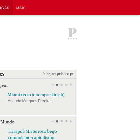
UGAS
MAIS
P
es
blogues.publico.pt
agem
Miami retro (e sempre kitsch)
Miami retro (e sempre k
Andreia Marques Pereira
Andreia Marques Pereira
r Mundo
Tiraspol: Misterioso beijo
Tiraspol: Misterioso bei
comunismo-capitalismo
comunismo-capitalism