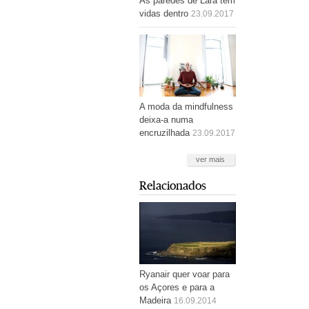
As paredes de Lara têm
vidas dentro
23.09.2017
A moda da mindfulness
deixa-a numa
encruzilhada
23.09.2017
ver mais
Relacionados
Ryanair quer voar para
os Açores e para a
Madeira
16.09.2014