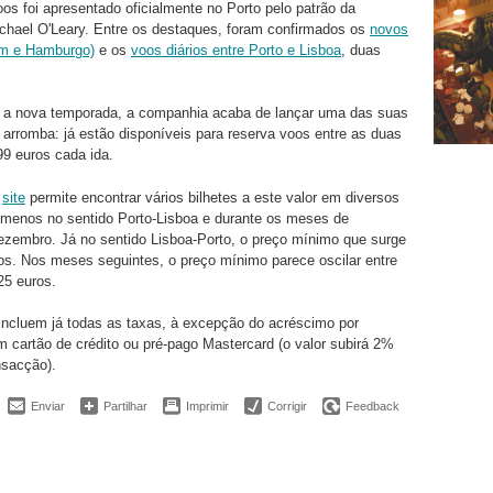
os foi apresentado oficialmente no Porto pelo patrão da
chael O'Leary. Entre os destaques, foram confirmados os
novos
im e Hamburgo)
e os
voos diários entre Porto e Lisboa
, duas
 a nova temporada, a companhia acaba de lançar uma das suas
rromba: já estão disponíveis para reserva voos entre as duas
99 euros cada ida.
o
site
permite encontrar vários bilhetes a este valor em diversos
 menos no sentido Porto-Lisboa e durante os meses de
zembro. Já no sentido Lisboa-Porto, o preço mínimo que surge
os. Nos meses seguintes, o preço mínimo parece oscilar entre
25 euros.
incluem já todas as taxas, à excepção do acréscimo por
cartão de crédito ou pré-pago Mastercard (o valor subirá 2%
nsacção).
Enviar
Partilhar
Imprimir
Corrigir
Feedback