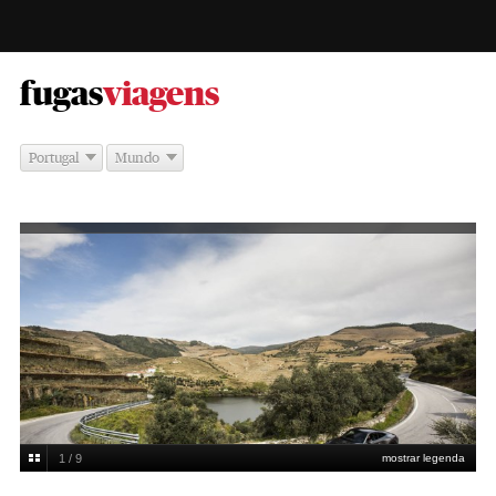
-
fugas
viagens
Portugal
Mundo
1 / 9
mostrar legenda
Nelson Garrido