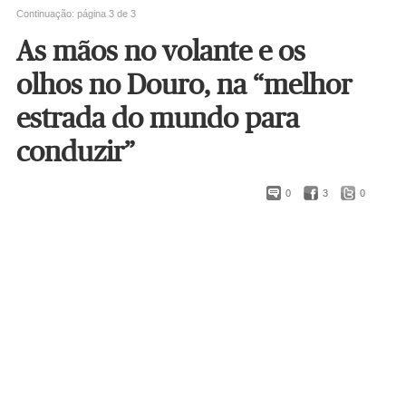
Continuação: página 3 de 3
As mãos no volante e os
olhos no Douro, na “melhor
estrada do mundo para
conduzir”
0
3
0