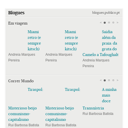
Blogues
blogues.publico.pt
Em viagem
Miami
Miami
Saïdia
retro (e
retro (e
além da
sempre
sempre
praia: da
kitsch)
kitsch)
gruta do
Camelo a Tafoughalt
Andreia Marques
Andreia Marques
Pereira
Pereira
Andreia Marques
Pereira
Correr Mundo
Tiraspol:
Tiraspol:
A minha
mais
doce
Misterioso beijo
Misterioso beijo
Transnístria
comunismo-
comunismo-
Rui Barbosa Batista
capitalismo
capitalismo
Rui Barbosa Batista
Rui Barbosa Batista