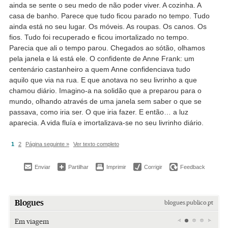
ainda se sente o seu medo de não poder viver. A cozinha. A
casa de banho. Parece que tudo ficou parado no tempo. Tudo
ainda está no seu lugar. Os móveis. As roupas. Os canos. Os
fios. Tudo foi recuperado e ficou imortalizado no tempo.
Parecia que ali o tempo parou. Chegados ao sótão, olhamos
pela janela e lá está ele. O confidente de Anne Frank: um
centenário castanheiro a quem Anne confidenciava tudo
aquilo que via na rua. E que anotava no seu livrinho a que
chamou diário. Imagino-a na solidão que a preparou para o
mundo, olhando através de uma janela sem saber o que se
passava, como iria ser. O que iria fazer. E então… a luz
aparecia. A vida fluía e imortalizava-se no seu livrinho diário.
1
2
Página seguinte »
Ver texto completo
Enviar
Partilhar
Imprimir
Corrigir
Feedback
Blogues
blogues.publico.pt
Em viagem