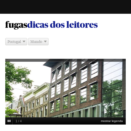
-
fugas
dicas dos leitores
Portugal
Mundo
1 / 4
mostrar legenda
À porta da casa de Anne Frank