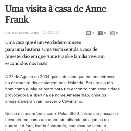
Uma visita à casa de Anne
Frank
18.05.2013
Por José Alberto Santos
3
0
0
Uma casa que é um verdadeiro museu
para uma história. Uma visita sentida à casa de
Amesterdão em que Anne Frank e família viveram
escondidos dos nazis.
A 27 de Agosto de 2004 quis o destino que me encontrasse
no derradeiro dia de viagem pela Holanda. Era um dia tão
bom como qualquer outro para um encontro com essa cidade
provocadora e libertina de nome Amesterdão, onde os
amsterdamers
viram nascer o Calvinismo.
Nesse dia acordámos cedo. Pelas 6h30, talvez até passasse.
Levantei-me como um autómato olhando pela janela do
quarto. Lá fora, fixada à varanda, ondulava ao vento a