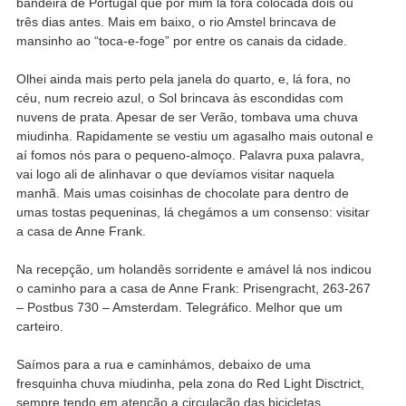
bandeira de Portugal que por mim lá fora colocada dois ou
três dias antes. Mais em baixo, o rio Amstel brincava de
mansinho ao “toca-e-foge” por entre os canais da cidade.
Olhei ainda mais perto pela janela do quarto, e, lá fora, no
céu, num recreio azul, o Sol brincava às escondidas com
nuvens de prata. Apesar de ser Verão, tombava uma chuva
miudinha. Rapidamente se vestiu um agasalho mais outonal e
aí fomos nós para o pequeno-almoço. Palavra puxa palavra,
vai logo ali de alinhavar o que devíamos visitar naquela
manhã. Mais umas coisinhas de chocolate para dentro de
umas tostas pequeninas, lá chegámos a um consenso: visitar
a casa de Anne Frank.
Na recepção, um holandês sorridente e amável lá nos indicou
o caminho para a casa de Anne Frank: Prisengracht, 263-267
– Postbus 730 – Amsterdam. Telegráfico. Melhor que um
carteiro.
Saímos para a rua e caminhámos, debaixo de uma
fresquinha chuva miudinha, pela zona do Red Light Disctrict,
sempre tendo em atenção a circulação das bicicletas.